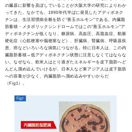
の臓器に影響を及ぼしていることが大阪大学の研究によりわか
ってきた。なかでも、1990年代半ばに発見したアディポネク
チンは、生活習慣病全般を防ぐ“善玉ホルモン”である。内臓脂
肪蓄積・メタボリックシンドロームではこの“善玉ホルモン”ア
ディポネクチンが低くなり、糖尿病、高血圧、高脂血症、動脈
硬化症（心筋梗塞や脳梗塞など）、肝臓病、腎臓病、呼吸器疾
患、癌などいろいろな病気につながる。特に日本人は、この内
臓脂肪蓄積→低アディポネクチン状態に注意しなくてはならな
い。なぜなら、欧米人はとり過ぎたエネルギーを皮下脂肪へど
んどん溜め込んでいけるが、日本人など東アジア人は皮下脂肪
への容量が少なく、内臓脂肪へ溜め込みやすいからだ
（Fig1）。