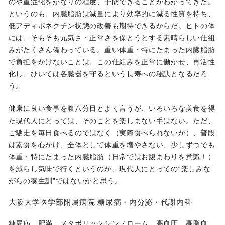
のや重症化をかなりの程度、予防できることがわかってきた。
というのも、内臓脂肪は減量により効率的に減る性質を持ち、
低アディポネクチン状態の改善も期待できるからだ。ヒトの体
には、そもそも元気さ・正常さを保とうとする素晴らしい仕組
みがたくさん備わっている。重い体重・特にたまった内臓脂肪
で負担をかけないことは、この仕組みを正常に働かせ、再活性
化し、ひいては各臓器を守るという長寿への秘訣となるだろ
う。
健康に良い食事を腹八分目とよく言うが、いろいろな美食を得
た現代人にとっては、そのことを楽しまない手はない。ただ、
ご馳走を毎日食べるのではなく（実際食べられないが）、普段
は素食を心がけ、全体として体重を増やさない、少しずつでも
体重・特にたまった内臓脂肪（日常ではお腹まわりを意識！）
を減らし気味で行くというのが、現代人にとっての“楽しみな
がらの養生訓”ではないかと思う。
大阪大学医学部附属病院 糖尿病・内分泌・代謝内科
糖尿病、肥満、メタボリックシンドローム、高血圧、高脂血