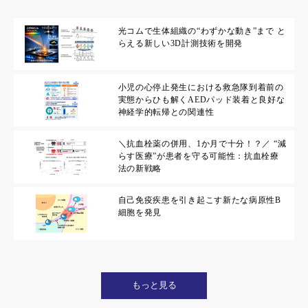
光コムで生体組織の“わずかな動き”まで と
らえる新しい3D計測技術を開発
小児の心停止発生における救急隊到着前の
実態からひも解くAEDパッド装着と良好な
神経学的転帰との関連性
＼抗血栓薬の併用、1か月で十分！？／ “減
らす医療”が患者を守る可能性：抗血栓療
法の新戦略
自己免疫疾患を引き起こす新たな病原性B
細胞を発見
もっと見る