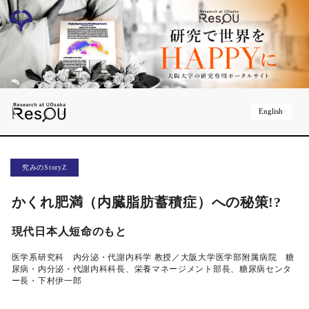
English
究みのStoryZ
かくれ肥満（内臓脂肪蓄積症）への秘策!?
現代日本人短命のもと
医学系研究科 内分泌・代謝内科学 教授／大阪大学医学部附属病院 糖
尿病・内分泌・代謝内科科長、栄養マネージメント部長、糖尿病センタ
ー長・下村伊一郎