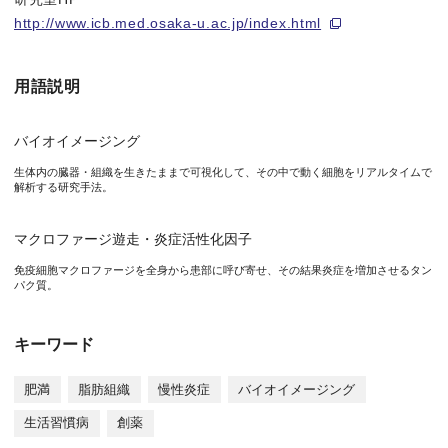
まとめますと、今回の研究により、肥満に伴う脂肪慢性炎症の、最
http://www.icb.med.osaka-u.ac.jp/index.html
用語説明
肥満状態では、脂肪細胞がS100A8を発しマクロファージを呼
バイオイメージング
生体内の臓器・組織を生きたままで可視化して、その中で動く細胞をリアルタイムで
本研究成果が社会に与える影響（本研究成果の意義）
解析する研究手法。
食事の欧米化に伴い、近年本邦でも肥満の人の数が増加していま
マクロファージ遊走・炎症活性化因子
免疫細胞マクロファージを全身から患部に呼び寄せ、その結果炎症を増加させるタン
パク質。
特記事項
本研究は、独立行政法人科学技術振興機構（JST）の戦略的創造
キーワード
肥満
脂肪組織
慢性炎症
バイオイメージング
掲載論文・雑誌
生活習慣病
創薬
Ryohei Sekimoto, Shiro Fukuda, Norikazu Maeda*, Yu Tsushima