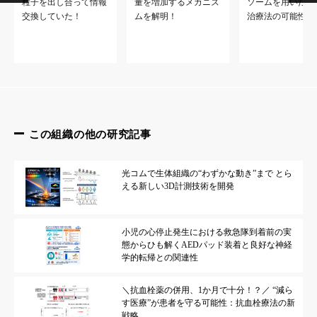
粒子を出し合って情報
量を増加するメカニズ
ソームを用いた新
交換していた！
ムを解明！
治療法の可能性
この組織の他の研究記事
光コムで生体組織の“わずかな動き”まで とら
える新しい3D計測技術を開発
小児の心停止発生における救急隊到着前の実
態からひも解くAEDパッド装着と良好な神経
学的転帰との関連性
＼抗血栓薬の併用、1か月で十分！？／ “減ら
す医療”が患者を守る可能性：抗血栓療法の新
戦略