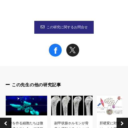
Visualized macrophage dynamics and significance of S100A8 i
Proceedings of the National Academy of Science of 
2015年 4月7日（火）午前4時（米国東部時間: 4月6日 午後3時
この研究に関するお問合せ
参考URL
この先生の他の研究記事
骨を作る細胞たちは微
副甲状腺ホルモンが骨
肝硬変に対するエ