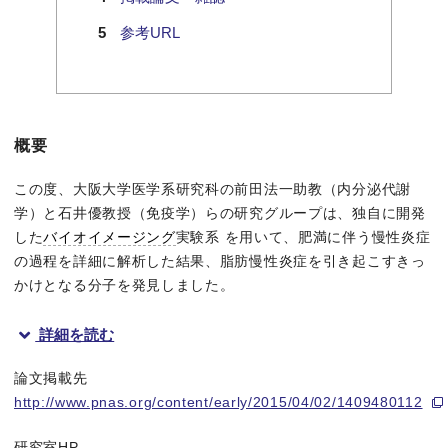
参考URL
概要
この度、大阪大学医学系研究科の前田法一助教（内分泌代謝
学）と石井優教授（免疫学）らの研究グループは、独自に開発
した
バイオイメージング
実験系 を用いて、肥満に伴う慢性炎症
の過程を詳細に解析した結果、脂肪慢性炎症を引き起こすきっ
かけとなる分子を発見しました。
詳細を読む
過栄養社会が進む近年、肥満の人の割合は増加の一途を辿ってい
論文掲載先
http://www.pnas.org/content/early/2015/04/02/1409480112
今回の研究では、通常、高カロリーの食事を数週間連続して摂取
研究室HP