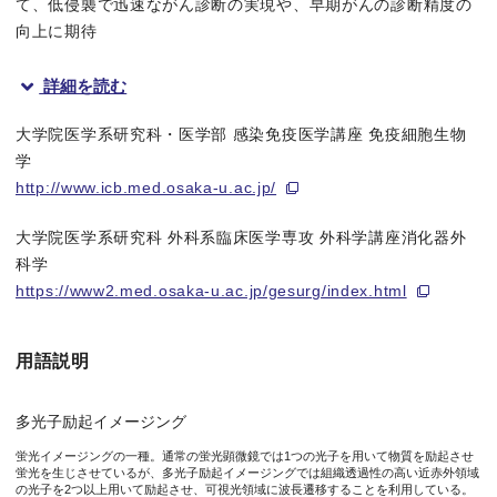
て、低侵襲で迅速ながん診断の実現や、早期がんの診断精度の
向上に期待
詳細を読む
概要
大学院医学系研究科・医学部 感染免疫医学講座 免疫細胞生物
大阪大学大学院医学系研究科の松井崇浩特任助教（常勤）、石井
学
http://www.icb.med.osaka-u.ac.jp/
従来のがん診断には、病変部から組織を切り取ったのちに多くの
大学院医学系研究科 外科系臨床医学専攻 外科学講座消化器外
今回、石井教授らの研究グループは、最新の生体可視化システム
科学
https://www2.med.osaka-u.ac.jp/gesurg/index.html
本研究成果は、英国科学誌「Scientific Reports」に、7月
用語説明
図1 多光子励起イメージング技術の原理
多光子励起イメージング
本技術は組織透過性の高い近赤外領域の光子を複数用いて励起し、蛍
蛍光イメージングの一種。通常の蛍光顕微鏡では1つの光子を用いて物質を励起させ
蛍光を生じさせているが、多光子励起イメージングでは組織透過性の高い近赤外領域
の光子を2つ以上用いて励起させ、可視光領域に波長遷移することを利用している。