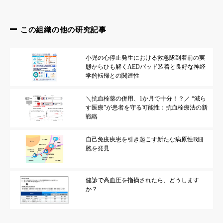
この組織の他の研究記事
小児の心停止発生における救急隊到着前の実
態からひも解くAEDパッド装着と良好な神経
学的転帰との関連性
＼抗血栓薬の併用、1か月で十分！？／ “減ら
す医療”が患者を守る可能性：抗血栓療法の新
戦略
自己免疫疾患を引き起こす新たな病原性B細
胞を発見
健診で高血圧を指摘されたら、どうします
か？