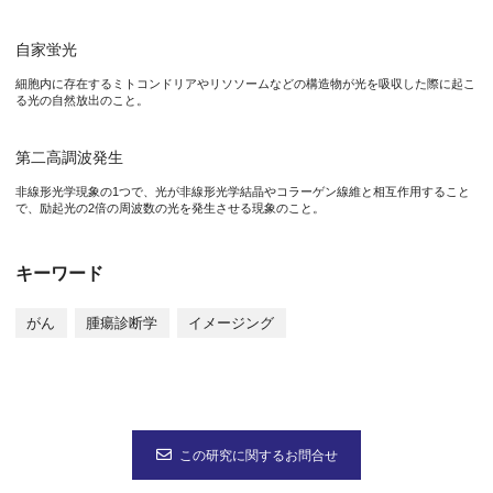
研究の背景
自家蛍光
現在、がんの診断を行う際には、がんが疑われる部位から組織片
細胞内に存在するミトコンドリアやリソソームなどの構造物が光を吸収した際に起こ
る光の自然放出のこと。
本研究の成果
第二高調波発生
石井教授らの研究グループでは、最新の生体可視化システムであ
非線形光学現象の1つで、光が非線形光学結晶やコラーゲン線維と相互作用すること
で、励起光の2倍の周波数の光を発生させる現象のこと。
キーワード
図2 “切らない組織診断”によるイメージング画像
がん
腫瘍診断学
イメージング
正常大腸組織のイメージング画像(a)。従来の方法で組織を切り
本研究成果が社会に与える影響（本研究成果の意義）
本研究成果により、従来の方法よりも低侵襲で迅速かつ定量的に
この研究に関するお問合せ