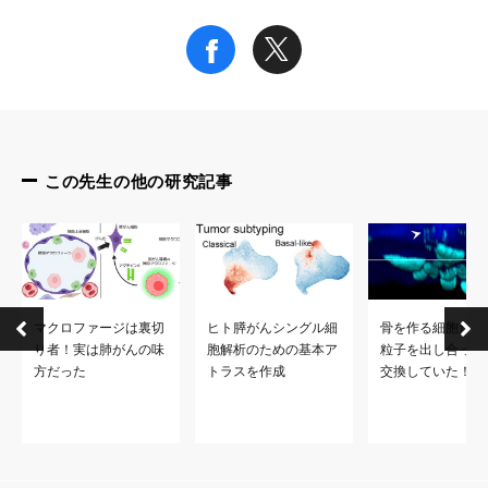
特記事項
本研究成果は、7月31日（月）18時（日本時間）に英国のオンライン科学誌
【タイトル】“Non-labeling multiphoton excitation microscopy as a 
1
1
1
1
【著者名】松井崇浩
, 水野紘樹
, 數藤孝雄
, 菊田順一
, 原
1.大阪大学 大学院医学系研究科 免疫細胞生物学
この先生の他の研究記事
2.大阪大学 大学院医学系研究科 消化器外科学
3.大阪大学 大学院医学系研究科 病態病理学
4.大阪大学 大学院医学系研究科 炎症性腸疾患治療学
なお、本研究は、国立研究開発法人日本医療研究開発機構(AME
マクロファージは裏切
ヒト膵がんシングル細
骨を作る細胞たち
り者！実は肺がんの味
胞解析のための基本ア
粒子を出し合って
参考URL
方だった
トラスを作成
交換していた！