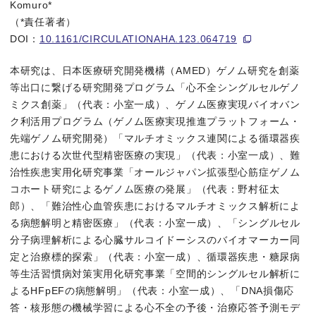
Komuro*
（*責任著者）
心不全は、多因子疾患であり予後不良の疾患です。現時点では心
DOI：
10.1161/CIRCULATIONAHA.123.064719
本研究グループは、心不全の原因物質として、心臓血管内皮細胞が
本研究は、日本医療研究開発機構（AMED）ゲノム研究を創薬
等出口に繋げる研究開発プログラム「心不全シングルセルゲノ
研究の内容
ミクス創薬」（代表：小室一成）、ゲノム医療実現バイオバン
ク利活用プログラム（ゲノム医療実現推進プラットフォーム・
心不全の病態を解明するために、心不全モデルマウスを用いて、心筋細
先端ゲノム研究開発）「マルチオミックス連関による循環器疾
患における次世代型精密医療の実現」（代表：小室一成）、難
治性疾患実用化研究事業「オールジャパン拡張型心筋症ゲノム
今後の展望
コホート研究によるゲノム医療の発展」（代表：野村征太
郎）、「難治性心血管疾患におけるマルチオミックス解析によ
本研究によって、世界で初めて、ワクチンによる心不全治療の可
る病態解明と精密医療」（代表：小室一成）、「シングルセル
分子病理解析による心臓サルコイドーシスのバイオマーカー同
特記事項
定と治療標的探索」（代表：小室一成）、循環器疾患・糖尿病
等生活習慣病対策実用化研究事業「空間的シングルセル解析に
よるHFpEFの病態解明」（代表：小室一成）、「DNA損傷応
答・核形態の機械学習による心不全の予後・治療応答予測モデ