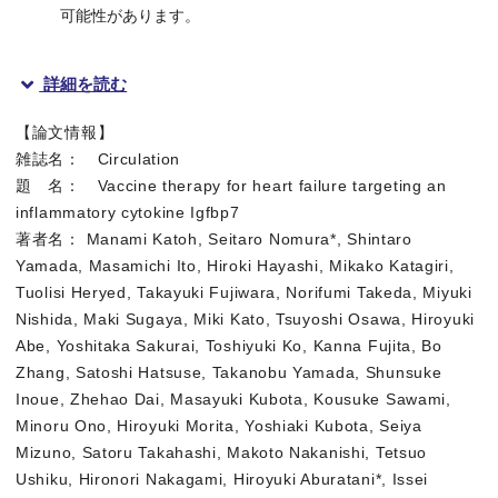
可能性があります。
詳細を読む
【論文情報】
雑誌名： Circulation
題 名： Vaccine therapy for heart failure targeting an
ワクチンで心不全を治療
inflammatory cytokine Igfbp7
著者名： Manami Katoh, Seitaro Nomura*, Shintaro
概要
Yamada, Masamichi Ito, Hiroki Hayashi, Mikako Katagiri,
Tuolisi Heryed, Takayuki Fujiwara, Norifumi Takeda, Miyuki
東京大学大学院医学系研究科 先端循環器医科学講座の加藤愛巳特
Nishida, Maki Sugaya, Miki Kato, Tsuyoshi Osawa, Hiroyuki
Abe, Yoshitaka Sakurai, Toshiyuki Ko, Kanna Fujita, Bo
Zhang, Satoshi Hatsuse, Takanobu Yamada, Shunsuke
Inoue, Zhehao Dai, Masayuki Kubota, Kousuke Sawami,
図1. 老化した心臓血管内皮細胞からIGFBP7が分泌され心筋細胞
Minoru Ono, Hiroyuki Morita, Yoshiaki Kubota, Seiya
加齢や心疾患で老化した心臓血管内皮細胞からIGFBP7が分泌
Mizuno, Satoru Takahashi, Makoto Nakanishi, Tetsuo
Ushiku, Hironori Nakagami, Hiroyuki Aburatani*, Issei
研究の背景