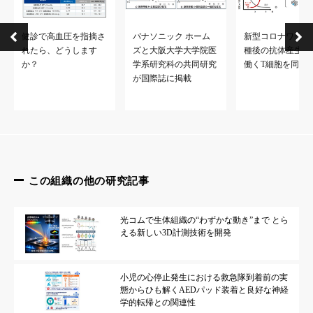
健診で高血圧を指摘さ
パナソニック ホーム
新型コロナワクチ
れたら、どうします
ズと大阪大学大学院医
種後の抗体産生維
か？
学系研究科の共同研究
働くT細胞を同定
が国際誌に掲載
この組織の他の研究記事
光コムで生体組織の“わずかな動き”まで とら
える新しい3D計測技術を開発
小児の心停止発生における救急隊到着前の実
態からひも解くAEDパッド装着と良好な神経
学的転帰との関連性