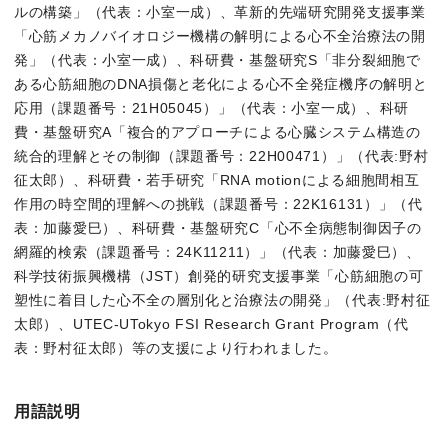
ルの構築」（代表：小室一成）、革新的先端研究開発支援事業
「心筋メカノバイオロジー機構の解明による心不全治療法の開
発」（代表：小室一成）、科研費・基盤研究S「非分裂細胞で
ある心筋細胞のDNA損傷と老化による心不全発症機序の解明と
応用（課題番号：21H05045）」（代表：小室一成）、科研
費・基盤研究A「複合的アプローチによる心臓システム構造の
統合的理解とその制御（課題番号：22H00471）」（代表:野村
征太郎）、科研費・若手研究「RNA motionによる細胞間相互
作用の時空間的理解への挑戦（課題番号：22K16131）」（代
表：加藤愛巳）、科研費・基盤研究C「心不全病態制御因子の
網羅的検索（課題番号：24K11211）」（代表：加藤愛巳）、
科学技術振興機構（JST）創発的研究支援事業「心筋細胞の可
塑性に着目した心不全の層別化と治療法の開発」（代表:野村征
太郎）、UTEC-UTokyo FSI Research Grant Program（代
表：野村征太郎）等の支援により行われました。
用語説明