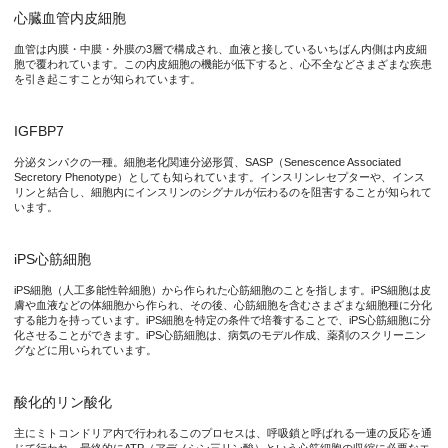
心臓血管内皮細胞
血管は内膜・中膜・外膜の3層で構成され、血液と接しているいちばん内側は内皮細
胞で覆われています。この内皮細胞の機能が低下すると、心不全などさまざまな疾患
を引き起こすことが知られています。
IGFBP7
分泌タンパクの一種。細胞老化関連分泌形質、SASP（Senescence Associated
Secretory Phenotype）としても知られています。インスリンレセプターや、インス
リンと結合し、細胞内にインスリンのシグナルが伝わるのを阻害することが知られて
います。
iPS心筋細胞
iPS細胞（人工多能性幹細胞）から作られた心筋細胞のことを指します。iPS細胞は皮
膚や血液などの体細胞から作られ、その後、心筋細胞を含むさまざまな細胞種に分化
する能力を持っています。iPS細胞を特定の条件で培養することで、iPS心筋細胞に分
化させることができます。iPS心筋細胞は、病気のモデル作成、薬剤のスクリーニン
グなどに用いられています。
酸化的リン酸化
主にミトコンドリア内で行われるこのプロセスは、呼吸鎖と呼ばれる一連の反応を通