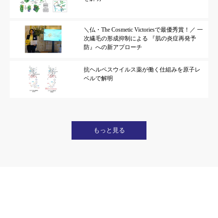
＼仏・The Cosmetic Victoriesで最優秀賞！／ 一
次繊毛の形成抑制による 『肌の炎症再発予
防』への新アプローチ
抗ヘルペスウイルス薬が働く仕組みを原子レ
ベルで解明
もっと見る