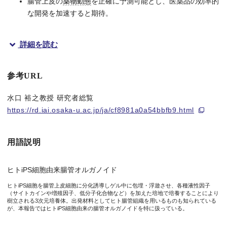
腸管上皮の
薬物動態
を正確に予測可能とし、医薬品の効率的
な開発を加速すると期待。
詳細を読む
概要
参考URL
大阪大学大学院薬学研究科の水口裕之教授（国立研究開発法人医薬
水口 裕之教授 研究者総覧
経口投与医薬品は最初に腸管において吸収・代謝・排泄を受けま
https://rd.iai.osaka-u.ac.jp/ja/cf8981a0a54bbfb9.html
今回水口教授らの研究グループは、ヒトiPS細胞から腸管オルガ
本研究成果は、科学誌「Stem Cell Research & Therapy
用語説明
ヒトiPS細胞由来腸管オルガノイド
図1. 本研究の概要
ヒトiPS細胞を腸管上皮細胞に分化誘導しゲル中に包埋・浮遊させ、各種液性因子
（サイトカインや増殖因子、低分子化合物など）を加えた培地で培養することにより
樹立される3次元培養体。出発材料としてヒト腸管組織を用いるものも知られている
が、本報告ではヒトiPS細胞由来の腸管オルガノイドを特に扱っている。
研究の背景と内容