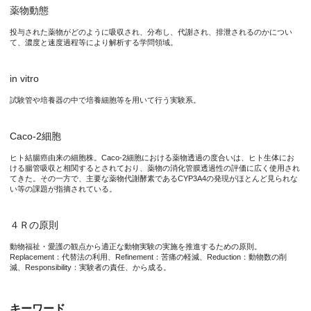
薬物動態
錠剤やカプセル剤として投与される経口医薬品は、腸管（小腸）
投与された薬物がどのように吸収され、分布し、代謝され、排泄されるのかについ
近年、ヒトiPS細胞から分化誘導される腸管上皮細胞が疾患基
て、濃度と速度過程等により解析する学問領域。
今回、水口教授らの研究グループはヒトiPS細胞から長期培養可
in vitro
試験管や培養器の中で培養細胞等を用いて行う実験系。
図2. 本研究で得られた結果
Caco-2細胞
ヒト結腸癌由来の細胞株。Caco-2細胞における薬物透過の度合いは、ヒト生体にお
本研究成果が社会に与える影響(本研究成果の意義)
ける腸管吸収と相関するとされており、薬物の消化管膜透過性の評価に広く使用され
てきた。その一方で、主要な薬物代謝酵素であるCYP3A4の発現がほとんど見られな
い等の課題が指摘されている。
本研究成果により、医薬品候補化合物のヒト腸管における吸収・
４Ｒの原則
特記事項
動物福祉・愛護の観点から適正な動物実験の実施を推進するための原則。
Replacement：代替法の利用、Refinement：苦痛の軽減、Reduction：動物数の削
減、Responsibility：実験者の責任、から成る。
本研究成果は、2024年2月29日（木）に科学誌「Stem Cell Res
タイトル：“Functional intestinal monolayers from organoids deri
キーワード