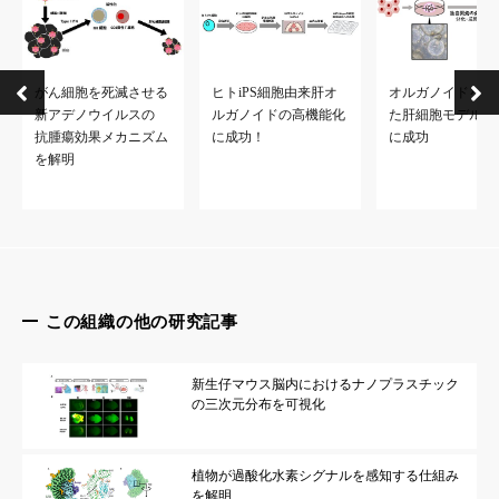
がん細胞を死滅させる
ヒトiPS細胞由来肝オ
オルガノイドを応
新アデノウイルスの
ルガノイドの高機能化
た肝細胞モデルの
抗腫瘍効果メカニズム
に成功！
に成功
を解明
この組織の他の研究記事
新生仔マウス脳内におけるナノプラスチック
の三次元分布を可視化
植物が過酸化水素シグナルを感知する仕組み
を解明