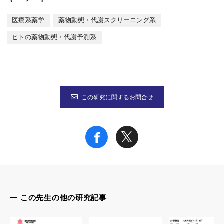
著者名：Tatsuya Inui, Yusei Uraya, Jumpei Yokota, Tomoki Yam
https://link.springer.com/content/pdf/10.1186/s13287-024-036
医療系薬学
薬物動態・代謝スクリーニング系
なお、本研究は、独立行政法人日本学術振興会 科学研究費助成事業（学術
ヒトの薬物動態・代謝予測系
この研究に関するお問合せ
この先生の他の研究記事