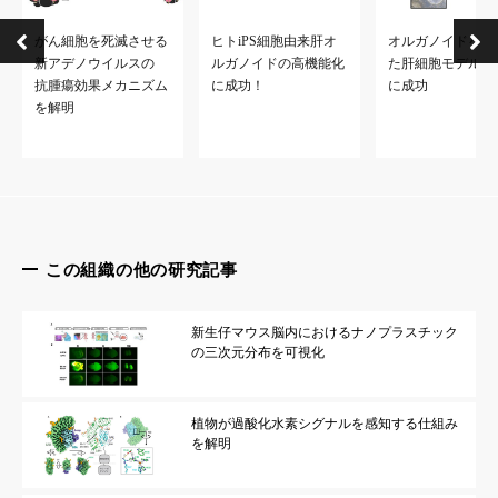
がん細胞を死滅させる
ヒトiPS細胞由来肝オ
オルガノイドを応
新アデノウイルスの
ルガノイドの高機能化
た肝細胞モデルの
抗腫瘍効果メカニズム
に成功！
に成功
を解明
この組織の他の研究記事
新生仔マウス脳内におけるナノプラスチック
の三次元分布を可視化
植物が過酸化水素シグナルを感知する仕組み
を解明