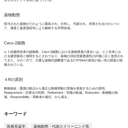
管オルガノイドを特に扱っている。
錠剤やカプセル剤などの経口投与医薬品は、腸管（小腸）で吸収
薬物動態
近年、ヒト組織由来腸管オルガノイドが疾患基礎研究や発生学的
投与された薬物がどのように吸収され、分布し、代謝され、排泄されるのかについ
て、濃度と速度過程等により解析する学問領域。
今回、水口教授らの研究グループはヒト十二指腸サンプルから作成
Caco-2細胞
ヒト結腸癌由来の細胞株。Caco-2細胞における薬物透過の度合いは、ヒト生体にお
ける腸管吸収と相関するとされており、薬物の消化管膜透過性の評価に広く使用され
図2. 本研究で得られた結果
てきた。その一方で、主要な薬物代謝酵素であるCYP3A4の発現が低い等の課題が指
摘されている。
本研究成果が社会に与える影響(本研究成果の意義)
４Rの原則
本研究成果により、医薬品候補化合物のヒト腸管における吸収・
動物福祉・愛護の観点から適正な動物実験の実施を推進するための原則。
Replacement：代替法の利用、Refinement：苦痛の軽減、Reduction：動物数の削
減、Responsibility：実験者の責任、から成る。
特記事項
キーワード
本研究成果は、2021年5月19日（水）に米国科学誌「Molecular Ther
医療系薬学
薬物動態・代謝スクリーニング系