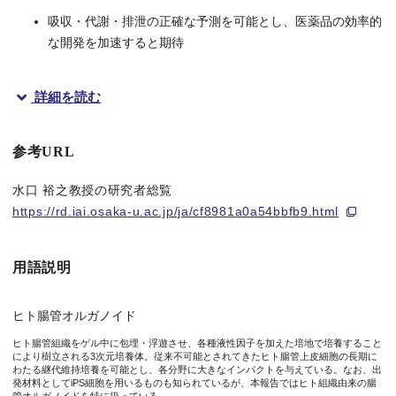
吸収・代謝・排泄の正確な予測を可能とし、医薬品の効率的
な開発を加速すると期待
詳細を読む
概要
参考URL
大阪大学大学院薬学研究科の水口裕之教授（国立研究開発法人医
水口 裕之教授の研究者総覧
経口投与医薬品は最初に腸管において吸収・代謝・排泄を受けま
https://rd.iai.osaka-u.ac.jp/ja/cf8981a0a54bbfb9.html
今回水口教授らの研究グループは、ヒト小腸（十二指腸）組織か
本研究成果は、米国科学誌「Molecular Therapy - Methods & 
用語説明
ヒト腸管オルガノイド
図1. 本研究の概要
ヒト腸管組織をゲル中に包埋・浮遊させ、各種液性因子を加えた培地で培養すること
により樹立される3次元培養体。従来不可能とされてきたヒト腸管上皮細胞の長期に
わたる継代維持培養を可能とし、各分野に大きなインパクトを与えている。なお、出
発材料としてiPS細胞を用いるものも知られているが、本報告ではヒト組織由来の腸
研究の背景と内容