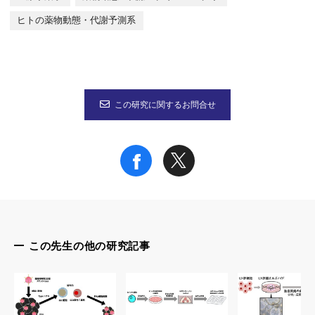
タイトル：“Monolayer platform using human biopsy-derived duod
著者名：Tomoki Yamashita, Tatsuya Inui, Jumpei Yokota, Kentar
ヒトの薬物動態・代謝予測系
なお、本研究は、独立行政法人日本学術振興会 科学研究費助成事業
この研究に関するお問合せ
この先生の他の研究記事