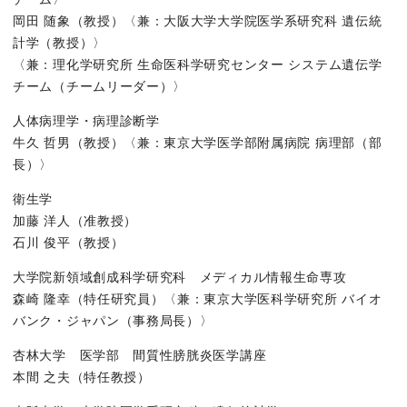
研究の背景
岡田 随象（教授）〈兼：大阪大学大学院医学系研究科 遺伝統
間質性膀胱炎（ハンナ型）は、膀胱の粘膜に慢性炎症とびらんが
計学（教授）〉
〈兼：理化学研究所 生命医科学研究センター システム遺伝学
チーム（チームリーダー）〉
研究の内容
人体病理学・病理診断学
今回、研究グループは、東京大学医学部附属病院に通院する日本人
牛久 哲男（教授）〈兼：東京大学医学部附属病院 病理部（部
長）〉
衛生学
図1. 間質性膀胱炎（ハンナ型）のゲノムワイド関連解析
加藤 洋人（准教授）
間質性膀胱炎（ハンナ型）の発症に関わる遺伝子領域をMHC領域
石川 俊平（教授）
大学院新領域創成科学研究科 メディカル情報生命専攻
森崎 隆幸（特任研究員）〈兼：東京大学医科学研究所 バイオ
図2. 間質性膀胱炎（ハンナ型）のHLA遺伝子領域ファインマッピ
バンク・ジャパン（事務局長）〉
HLA-DQB1遺伝子の71、74、75番目のアミノ酸配列変化とH
杏林大学 医学部 間質性膀胱炎医学講座
本間 之夫（特任教授）
興味深いことに、HLA-DQB1遺伝子の71、74、75番目のアミノ