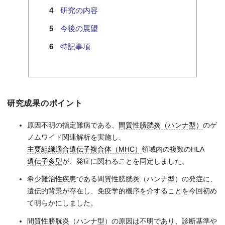
研究の内容
今後の展望
特記事項
研究成果のポイント
原因不明の指定難病である、
間質性膀胱炎（ハンナ型）
のゲ
ノムワイド関連解析を実施し、
主要組織適合遺伝子複合体（MHC）
領域内の複数のHLA
遺伝子多型
が、発症に関わることを同定しました。
希少難治性疾患である間質性膀胱炎（ハンナ型）の発症に、
遺伝的背景が存在し、免疫学的機序を介することを今回初め
て明らかにしました。
間質性膀胱炎（ハンナ型）の原因は不明であり、診断基準や