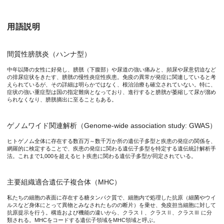
用語説明
間質性膀胱炎（ハンナ型）
中年以降の女性に好発し、膀胱（下腹部）や尿道の強い痛みと、頻尿や尿意切迫など
の排尿症状をきたす、膀胱の慢性炎症性疾患。免疫の異常が発症に関連していると考
えられているが、その詳細は明らかではなく、根治治療も確立されていない。特に、
症状の強い重症型は国の指定難病となっており、進行すると膀胱が萎縮して尿が溜め
られなくなり、膀胱摘出に至ることもある。
ゲノムワイド関連解析（Genome-wide association study: GWAS）
ヒトゲノム全体に存在する数百万～数千万か所の遺伝子多型と疾患の発症の関係を、
網羅的に検定することで、疾患の発症に関わる遺伝子多型を特定する遺伝統計解析手
法。これまで1,000を超えるヒト疾患に関わる遺伝子多型が同定されている。
主要組織適合遺伝子複合体（MHC）
私たちの細胞の表面に存在する糖タンパク質で、細胞内で処理した抗原（細菌やウイ
ルスなど身体にとって異物とみなされたものの断片）を乗せ、免疫担当細胞に対して
抗原提示を行う。構造および機能の違いから、クラスⅠ、クラスⅡ、クラスⅢ に分
類される。MHCをコードする遺伝子領域をMHC領域と呼ぶ。