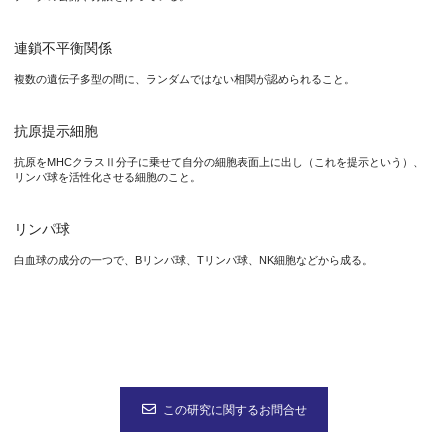
連鎖不平衡関係
複数の遺伝子多型の間に、ランダムではない相関が認められること。
抗原提示細胞
抗原をMHCクラスⅡ分子に乗せて自分の細胞表面上に出し（これを提示という）、
リンパ球を活性化させる細胞のこと。
リンパ球
白血球の成分の一つで、Bリンパ球、Tリンパ球、NK細胞などから成る。
この研究に関するお問合せ