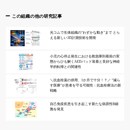
この組織の他の研究記事
光コムで生体組織の“わずかな動き”まで とら
える新しい3D計測技術を開発
小児の心停止発生における救急隊到着前の実
態からひも解くAEDパッド装着と良好な神経
学的転帰との関連性
＼抗血栓薬の併用、1か月で十分！？／ “減ら
す医療”が患者を守る可能性：抗血栓療法の新
戦略
自己免疫疾患を引き起こす新たな病原性B細
胞を発見