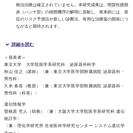
根治治療は確立されていません。本研究成果は、間質性膀胱
炎（ハンナ型）の病態機序の解明に貢献し、将来的には、発
症のリスク予測法や新しい診断法、有用な治療薬の開発につ
ながると期待されます。
詳細を読む
＜発表者＞
東京大学 大学院医学系研究科 泌尿器外科学
秋山 佳之（講師）〈兼：東京大学医学部附属病院 泌尿器科・
間質性膀胱炎（ハンナ型）のゲノムワイド関連解析
男性科〉
久米 春喜（教授）〈兼：東京大学医学部附属病院 泌尿器科・
概要
男性科（科長）〉
東京大学医学部附属病院泌尿器科・男性科の秋山佳之講師、久米春
遺伝情報学
曽根原 究人（助教）〈兼：大阪大学大学院医学系研究科 遺伝
本研究成果は科学誌「Cell Reports Medicine」（オンラ
統計学〉
〈兼：理化学研究所 生命医科学研究センター システム遺伝学
チーム〉