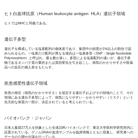
ヒト白血球抗原（Human leukocyte antigen: HLA）遺伝子領域
ヒトではMHCと同義である。
遺伝子多型
遺伝子を構成している塩基配列の個体差であり、集団中の頻度が1%以上の割合で認
められるもの。一塩基だけ配列が異なる場合は一塩基多型（SNP：Single Nucleotide
Polymorphism）と呼ばれ、最も数が多い。多型による塩基配列の違いが、遺伝子産
物であるタンパク質の量的または質的変化を引き起こし、病気のかかりやすさや医薬
品への反応の個人差をもたらす。
疾患感受性遺伝子領域
疾患の発症（病気のかかりやすさ）を規定する遺伝子およびその領域のことで、その
領域にある遺伝子多型によって、病気になりやすい・かかりやすい（リスク）という
先天的な体質の一部が、決定されていると考えられている。
バイオバンク・ジャパン
日本人集団27万人を対象とした生体試料バイオバンクで、東京大学医科学研究所内に
設置されている。ゲノムDNAや血清サンプルを臨床情報とともに収集し、研究者への
データの公開や分譲を行っている。