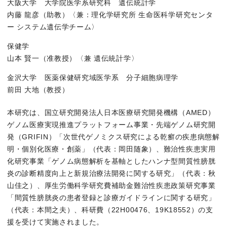
大阪大学 大学院医学系研究科 遺伝統計学
内藤 龍彦（助教）〈兼：理化学研究所 生命医科学研究センタ
ー システム遺伝学チーム〉
図3. HLA-DQB1遺伝子がコードするタンパク質の立体構造（
HLA-DQB1遺伝子の71、74、75番目のアミノ酸はMHCク
保健学
山本 賢一（准教授）〈兼 遺伝統計学〉
今後の展望
金沢大学 医薬保健研究域医学系 分子細胞病理学
前田 大地（教授）
上述のように、間質性膀胱炎（ハンナ型）はその重篤性に加え、
本研究は、国立研究開発法人日本医療研究開発機構（AMED）
ゲノム医療実現推進プラットフォーム事業・先端ゲノム研究開
特記事項
発（GRIFIN）「次世代ゲノミクス研究による乾癬の疾患病態解
＜論文情報＞
明・個別化医療・創薬」（代表：岡田随象）、難治性疾患実用
〈雑誌〉 Cell Reports Medicine
化研究事業「ゲノム病態解析を基軸としたハンナ型間質性膀胱
〈題名〉 Genome-wide association analysis identifies susceptibilit
炎の診断精度向上と新規治療法開発に関する研究」（代表：秋
〈著者〉 秋山佳之♯、曽根原究人♯、前田大地、加藤洋人、内藤
山佳之）、厚生労働科学研究費補助金難治性疾患政策研究事業
♯共同筆頭著者
「間質性膀胱炎の患者登録と診療ガイドラインに関する研究」
*責任著者
（代表：本間之夫）、科研費（22H00476、19K18552）の支
〈DOI〉 10.1016/j.xcrm.2023.101114
援を受けて実施されました。