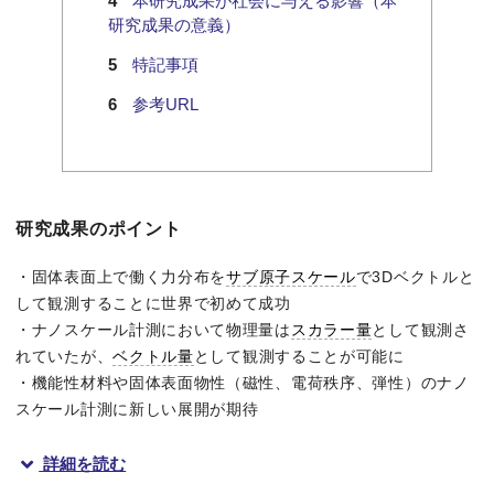
本研究成果が社会に与える影響（本
研究成果の意義）
特記事項
参考URL
研究成果のポイント
・固体表面上で働く力分布を
サブ原子スケール
で3Dベクトルと
して観測することに世界で初めて成功
・ナノスケール計測において物理量は
スカラー量
として観測さ
れていたが、
ベクトル量
として観測することが可能に
・機能性材料や固体表面物性（磁性、電荷秩序、弾性）のナノ
スケール計測に新しい展開が期待
詳細を読む
概要