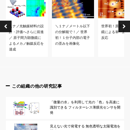
＼ナノ光触媒材料の設
＼１ナノメートル以下
世界初！原子間力
計・評価へさらに前進
の分解能で！／ 世界
鏡による単一原子
／ 原子間力顕微鏡に
初！１分子内部の電子
反応
よるメカノ触媒反応を
の歪みを画像化
達成
この組織の他の研究記事
「微量の水」を利用して光の「色」を高速に
識別できる フィルターレス薄膜光センサを開
発
見えない光で発電する 無色透明な太陽電池を