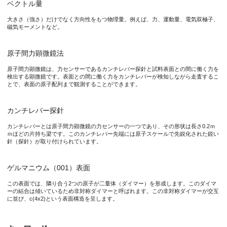
学術的にだけでなくナノテクノロジーの発展において、方向性を
ベクトル量
大きさ（強さ）だけでなく方向性をもつ物理量。例えば、力、運動量、電気双極子、
磁気モーメントなど。
本研究成果が社会に与える影響（本研究成果の意義）
原子間力顕微鏡法
本研究によって開発された2周波数モード原子間力顕微鏡法によ
原子間力顕微鏡は、力センサーであるカンチレバー探針と試料表面との間に働く力を
検出する顕微鏡です。表面との間に働く力をカンチレバーが検知しながら走査するこ
とで、表面の原子配列まで観測することができます。
特記事項
本研究成果は、2017年4月11日（火）午前0時（日本時間）に英国科
カンチレバー探針
カンチレバーとは原子間力顕微鏡の力センサーの一つであり、その形状は長さ0.2ｍ
タイトル：“Subatomic-scale force vector mapping above a Ge(00
ｍほどの片持ち梁です。このカンチレバー先端には原子スケールで先鋭化された鋭い
針（探針）が取り付けられています。
著者名：Yoshitaka Naitoh, Robert Turanský, Ján Brndiar, Yan Ju
なお、本研究は、日本学術振興会の科学研究費補助金事業（基盤研究B
ゲルマニウム（001）表面
この表面では、隣り合う2つの原子が二量体（ダイマー）を形成します。このダイマ
ーの結合は傾いているため非対称ダイマーと呼ばれます。この非対称ダイマーが交互
に並び、c(4x2)という表面構造を呈します。