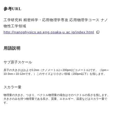
大阪大学大学院工学研究科の内藤賀公助教、李艶君准教授、菅原
参考URL
ナノスケール計測において、これまで“力”のような方向性を持つ
工学研究科 精密科学・応用物理学専攻 応用物理学コース ナノ
物性工学領域
今回、内藤賀公助教らの研究グループは、この手法を
ゲルマニウム
http://nanophysics.ap.eng.osaka-u.ac.jp/index.html
さらに、得られた3D力ベクトル分布は、スロバキア科学アカデミーの
用語説明
本研究成果は、英国科学誌「Nature Physics」に、4月11
サブ原子スケール
原子の大きさはおよそ0.2nm（ナノメートル)＝200pm(ピコメートル)です。（1pm＝
10-3nm＝10-12mです。）このサイズより小さい領域（200pm以下）を指します。
図1 ゲルマニウム（001）表面上の3D力ベクトル分布
全てのベクトルは最近接の原子の方向を向き、探針と表面原子間
スカラー量
物理量の大きさ。つまり、ベクトル物理量の場合はそのベクトルの長さを指します。
大きさのみを持つ物理量である長さ、質量、エネルギー、温度などはスカラー量で
研究の背景
す。