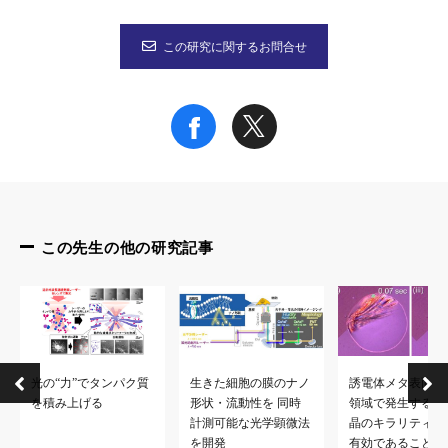
この研究に関するお問合せ
この先生の他の研究記事
光の“力”でタンパク質
生きた細胞の膜のナノ
誘電体メタ表面の
を積み上げる
形状・流動性を 同時
領域で発生する光
計測可能な光学顕微法
晶のキラリティ制
を開発
有効であることを