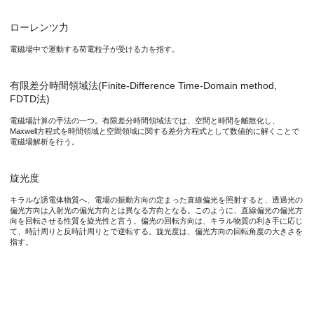
ローレンツ力
電磁場中で運動する荷電粒子が受ける力を指す。
有限差分時間領域法(Finite-Difference Time-Domain method,
FDTD法)
電磁場計算の手法の一つ。有限差分時間領域法では、空間と時間を離散化し、
Maxwell方程式を時間領域と空間領域に関する差分方程式として数値的に解くことで
電磁場解析を行う。
旋光度
キラルな誘電体物質へ、電場の振動方向の定まった直線偏光を照射すると、透過光の
偏光方向は入射光の偏光方向とは異なる方向となる。このように、直線偏光の偏光方
向を回転させる性質を旋光性と言う。偏光の回転方向は、キラル物質の利き手に応じ
て、時計周りと反時計周りとで逆転する。旋光度は、偏光方向の回転角度の大きさを
指す。