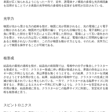
表面が広く知られるようになった一方で、近年、誘電体ナノ構造の多様な光共鳴現象
キラリティは、右手と左手の関係のように、鏡合わせの関係にあ
を活用することでメタ表面の光学特性の多様性を拡張する研究が注目されている。
人体はホモキラルであるため、接種する化合物がキラリティを示
光学力
キラリティは生命においてだけでなく、電子スピンの右回りと左
物質が光から受ける力の総称を指す。物質に光が照射されると、光の電場により電子
が動かされるため、物質内では電荷の偏り、すなわち分極が生じる。電子過剰により
これまでの研究で、キラリティを持つ光の代表格である円偏光を
負に帯電した部分と電子欠乏により正に帯電した部分は、電場によって互い逆向きの
力を受け、それらの力は互いに相殺されるが、例えば、電場の強さに空間的な偏りが
このような状況の中、近年、光のキラリティの尺度を表す保存量で
あると相殺されない力が残り、この力が物質を動かす力となる。そのため、光学力に
よって物質を操作することが可能である。
これまでの電磁場数値解析による研究により、高屈折率誘電体ナノ
核形成
機構解明の糸口を掴むため、今回、本研究グループは、光学キラリ
結晶化の最初の過程を指す。結晶化の前段階では、母相中の分子が集合しクラスター
これに対し、本研究で着目する鏡像異性体選択的な光学力は、光
を形成する。一方で、クラスター形成に伴い界面が形成される。界面の存在はエネル
ギー的に不利となるため、系は界面を無くそうとする。その結果、クラスターを消滅
させようとする作用が生じる。結果、結晶化前の母相中では、クラスターの生成と消
滅が繰り返されていると考えられている。一方で、クラスターがある臨界サイズに到
達すると、界面によるエネルギー不利に打ち勝つような、クラスターを安定化させる
研究の内容
作用が働き、結晶形成に至る。クラスターがこの臨界サイズに到達し、安定化する過
程を核形成と言う。
本研究では、電磁場解析によりSiナノ構造体近傍で発生する光学
スピントロニクス
本研究グループは、先ず、有限差分時間領域法 (Finite-Di