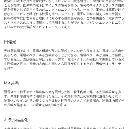
固体中の電子が持つ電荷だけでなくスピンの自由度も併せて工学的に応用する分野の
また、Pt-Pdナノ粒子の存在によって、光学キラリティ増強度
ことを指す。固体中の電子はマイナスの電荷を持つ。電荷のマイナスとプラスの自由
度を情報として活用するのがエレクトロニクスである。一方で、電子には電荷だけで
はなく、スピンと呼ばれる性質を持つ。スピンは、電子の自転に例えられる性質で、
それでは、この鏡像体選択的な光学ポテンシャルに伴い働く鏡像体
回転の方向には左回りと右回りに対応する自由度がある。この自由度を、電荷のプラ
スとマイナスのように情報として活用することができる。スピンとエレクトロニクス
果たしてこの大きさは、両結晶鏡像異性体の核形成頻度に差をもた
を組み合わせた造語がスピントロニクスである。
円偏光
図2. FDTD電磁場計算の解析モデル概要（上）と解析により明ら
光は電磁場であり、電場と磁場が互いに誘起しあいながら存在する。電場には方向が
あるため、電場のベクトルを定義することができる。電場ベクトルが直線上で振動し
ている光は、直線偏光と呼ばれる。一方で、電場ベクトルが回転して振動している光
を円偏光と呼ぶ。回転の方向に左回りと右回りが存在するため、円偏光はキラリティ
を持つ。
-4
図3. |κ|= 5 ×10
, r = 20 nmのキラル結晶クラスターに働
Mie共鳴
誘電体ナノ粒子やナノ構造体へ光を照射した際に粒子内部で起こる光共鳴現象を指
す。高屈折率誘電体に照射された光は、その屈折率のため実効的な波長が短くなり、
-4
図4. |κ|= 5 ×10
, r = 20 nmのキラル結晶クラスターに
誘電体のサイズがその短くなった波長と同程度の大きさである場合、誘電体内部で光
の共鳴が起きる。この現象をMie共鳴と呼ぶ。
キラル結晶化
-4
-3
図5. |κ|= 5 ×10
, 1×10
のキラル結晶クラスターに働く鏡像異性
キラリティを持たない（アキラルな）分子が結晶構造にキラリティを持つ結晶へと結