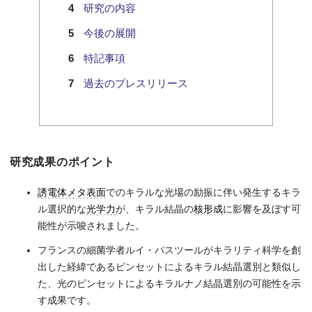
研究の内容
今後の展開
特記事項
過去のプレスリリース
研究成果のポイント
誘電体メタ表面
でのキラルな光場の励振に伴い発生するキラ
ル選択的な
光学力
が、キラル結晶の
核形成
に影響を及ぼす可
能性が示唆されました。
フランスの細菌学者ルイ・パスツールがキラリティ科学を創
出した経緯であるピンセットによるキラル結晶選別と類似し
た、光のピンセットによるキラルナノ結晶選別の可能性を示
す成果です。