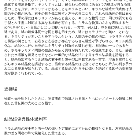
晶化する現象を指す。キラリティとは、鏡合わせの関係にある2つの構造が異なる性
質のことを指す。キラリティがあることをキラルといい、キラルな構造の代表例は人
間の手の形がある。右手の形を鏡に映すと左手の形になり、これら鏡像体の形は異な
今後の展開
るため、手の形にはキラリティがあると言える。キラルな物質には、同じ物質でも右
手型と左手型に対応する異なる構造が存在する。キラルな物質の左右を表現するた
め“利き手”という言葉がしばしば用いられる。一方で、例えば、球を鏡に映した形は
本研究によって、光学キラリティの増強された光場とキラル核形
球であり、球の鏡像体同士は同じ形を示すため、球にはキラリティが無いことにな
る。キラリティが無いことをアキラルという。人間の手の形の他に、キラリティがあ
る構造の例として、右巻きと左巻きが存在するらせん構造が挙げられる。キラル結晶
化は、結晶化に伴い自発的にキラリティ対称性の破れが起こる現象の一つであるた
特記事項
め、ホモキラリティ問題の観点から広く興味が持たれている現象である。また、静置
された水溶液を蒸発させるなどの一般的な結晶化法によりキラル結晶化を誘起する
と、結果晶出するキラル結晶の右手型と左手型は同数である一方で、溶液を攪拌しな
【論文情報】
がらキラル結晶化を誘起すると、晶出する結晶のほぼ全てがどちらか片方の利き手の
タイトル：Enantioselective Optical Force as a Potential Cause of
みになる現象が知られている。晶出する結晶の利き手に偏りを誘起する因子の探索研
究が数多く行われている。
著者： Hiromasa Niinomi*, Kazuhiro Gotoh, Naoki Takano, Miho
*責任著者：東北大学多元物質科学研究所 助教 新家寛正
近接場
掲載誌：The Journal of Physical Chemistry C
DOI：10.1021/acs.jpcc.5c01253
物質へ光を照射したときに、物質表面で散乱される光とともにナノメートル領域に局
在した非伝搬の光のことを指す。
URL：
https://doi.org/10.1021/acs.jpcc.5c01253
本研究は、科研費 学術変革領域研究(A)「光の螺旋性が拓くキラル物質科
結晶鏡像異性体過剰率
キラル結晶の左手型と右手型の偏りを定量的に示すための指標となる量。左右結晶の
数の差を両者の和で規格化した量である。