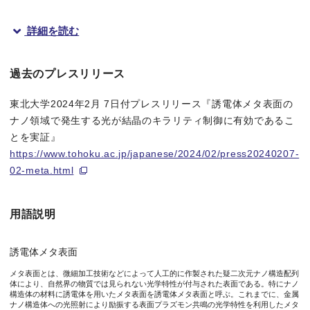
詳細を読む
概要
過去のプレスリリース
キラリティという、右手と左手の関係のように鏡合わせの構造同
東北大学2024年2月 7日付プレスリリース『誘電体メタ表面の
東北大学多元物質科学研究所の新家寛正助教と中川勝教授らの研
ナノ領域で発生する光が結晶のキラリティ制御に有効であるこ
今回、研究グループは電磁場解析により、キラルな光場の励振に
とを実証』
https://www.tohoku.ac.jp/japanese/2024/02/press20240207-
本成果は、米化学会の科学誌The Journal of Physical Ch
02-meta.html
なお本成果は新潟大学大学院自然科学研究科の後藤和泰准教授、
用語説明
図1. 本研究により示唆された光学キラリティ増強が
近接場
で期待
誘電体メタ表面
メタ表面とは、微細加工技術などによって人工的に作製された疑二次元ナノ構造配列
体により、自然界の物質では見られない光学特性が付与された表面である。特にナノ
研究の背景
構造体の材料に誘電体を用いたメタ表面を誘電体メタ表面と呼ぶ。これまでに、金属
ナノ構造体への光照射により励振する表面プラズモン共鳴の光学特性を利用したメタ