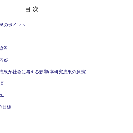
目次
果のポイント
背景
内容
成果が社会に与える影響(本研究成果の意義)
項
L
sの目標