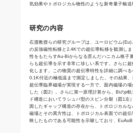
気効果やトポロジカル物性のような新奇量子輸送
研究の内容
石渡教授らの研究グループは、ユーロピウム(Eu)と
の反強磁性転移と2.4Kでの超伝導転移を観測しまし
性をもたらすAu-Biからなる歪んだハニカム格子
らも超伝導を示す非常に珍しい系です。さらに超
化します。この物質の超伝導特性を詳細に調べる
0.1K付近の極低温まで測定しました。その結果
超伝導臨界磁場が実現する一方で、面内磁場の場
した（図2）。さらに第一原理計算から、Biの
p
軌
ド構造においてラシュバ型のスピン分裂（図1左
因したギャップ構造の存在から、トポロジカルな
磁場とその異方性は、トポロジカル表面での超伝
映したものである可能性を示唆しており、EuAu