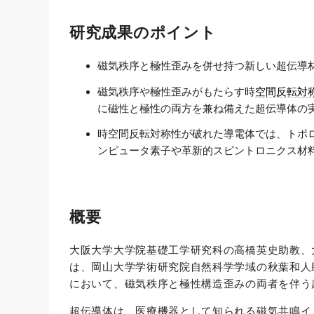
研究成果のポイント
磁気秩序と極性歪みを併せ持つ新しい超伝導
磁気秩序や極性歪みがもたらす時
空間反転対
に磁性と極性の両方を兼ね備えた超伝導体の
時空間反転対称性が破れた導電体では、トポ
ンピュータ素子や革新的スピントロニクス材
概要
大阪大学大学院基礎工学研究科の高橋英史助教、
は、岡山大学学術研究院自然科学学域の秋葉和人
において、磁気秩序と極性構造歪みの両者を伴う
超伝導体は、医療機器として知られる磁気共鳴イ