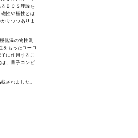
あるＢＣＳ理論を
る磁性や極性とは
つかりつつありま
、極低温の物性測
性をもったユーロ
電子に作用するこ
究は、量子コンピ
月号に掲載されました。