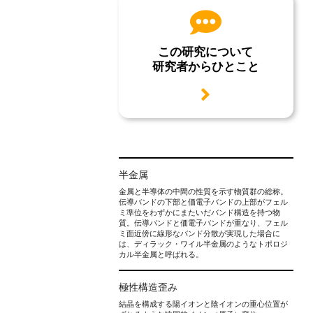
この研究について
研究者からひとこと
用語説明
半金属
金属と半導体の中間の性質を示す物質群の総称。
伝導バンドの下部と価電子バンドの上部がフェル
ミ準位をわずかにまたいだバンド構造を持つ物
質。伝導バンドと価電子バンドが重なり、フェル
ミ面近傍に線形なバンド分散が実現した場合に
は、ディラック・ワイル半金属のようなトポロジ
カル半金属と呼ばれる。
極性構造歪み
結晶を構成する陽イオンと陰イオンの重心位置が