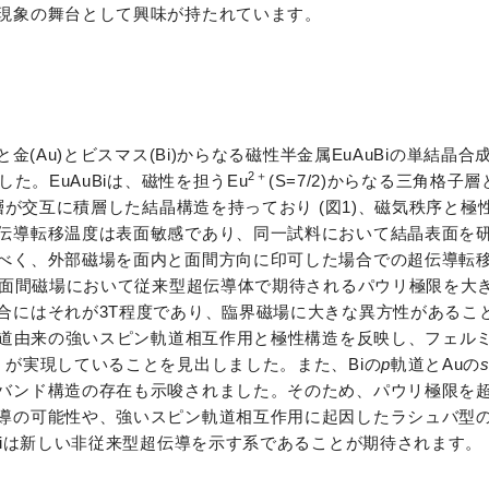
現象の舞台として興味が持たれています。
金(Au)とビスマス(Bi)からなる磁性半金属EuAuBiの単結晶合
2＋
た。EuAuBiは、磁性を担うEu
(S=7/2)からなる三角格子層
層が交互に積層した結晶構造を持っており (図1)、磁気秩序と極
伝導転移温度は表面敏感であり、同一試料において結晶表面を
べく、外部磁場を面内と面間方向に印可した場合での超伝導転
、面間磁場において従来型超伝導体で期待されるパウリ極限を大き
合にはそれが3T程度であり、臨界磁場に大きな異方性があるこ
道由来の強いスピン軌道相互作用と極性構造を反映し、フェル
）が実現していることを見出しました。また、Biの
p
軌道とAuの
バンド構造の存在も示唆されました。そのため、パウリ極限を
導の可能性や、強いスピン軌道相互作用に起因したラシュバ型
Biは新しい非従来型超伝導を示す系であることが期待されます。