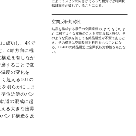
によってスピンの向きがそろった物質では時間反
転対称性が破れていることになる。
空間反転対称性
結晶を構成する原子の空間座標 (x, y, z) を (-x, -y, -
z) に移すような変換のことを空間反転と呼び、そ
のような変換を施しても結晶構造が不変であると
成に成功し、4Kで
き、その構造は空間反転対称性をもつことにな
る。EuAuBiの結晶構造は空間反転対称性をもたな
と、
c
軸方向に極
い。
性構造を有しなが
研磨することで変
移温度の変化を
く超える10Tの
とを明らかにしま
ミ準位近傍のバン
s
軌道の混成に起
超える大きな臨界
のバンド構造を反