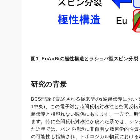
図1. EuAuBiの極性構造とラシュバ型スピン分
研究の背景
BCS理論で記述される従来型のs波超伝導にお
1中央)、この電子対は
時間反転対称性
と空間反転
超伝導と相容れない関係にあります。一方で、時
ます。特に空間反転対称性が破れた系では、シン
た近年では、バンド構造に非自明な幾何学的性質
の可能性も指摘され、トポロジカル物質における