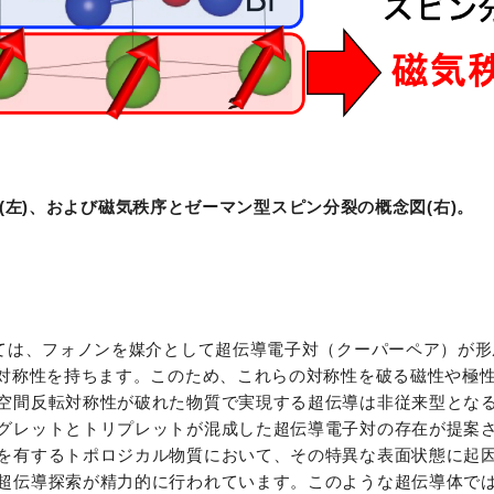
裂 (左)、および磁気秩序とゼーマン型スピン分裂の概念図(右)。
いては、フォノンを媒介として超伝導電子対（クーパーペア）が形
対称性を持ちます。このため、これらの対称性を破る磁性や極性
空間反転対称性が破れた物質で実現する超伝導は非従来型とな
グレットとトリプレットが混成した超伝導電子対の存在が提案
を有するトポロジカル物質において、その特異な表面状態に起
超伝導探索が精力的に行われています。このような超伝導体で