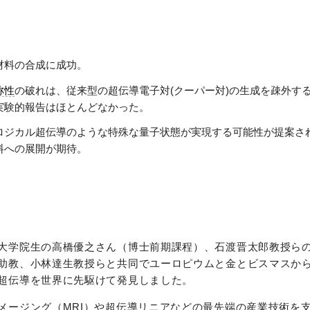
材料の合成に成功。
称性
の破れは、従来型の超伝導電子対(クーパー対)の生成を疎外す
実験的報告はほとんどなかった。
ロジカル超伝導のような特殊な量子状態が実現する可能性が提案さ
料への展開が期待。
大学院生の高橋優之さん（博士前期課程）、石渡晋太郎教授ら
助教、小林達生教授らと共同でユーロピウムと金とビスマスか
超伝導を世界に先駆けて発見しました。
メージング（MRI）や超伝導リニアなどの最先端の産業技術を