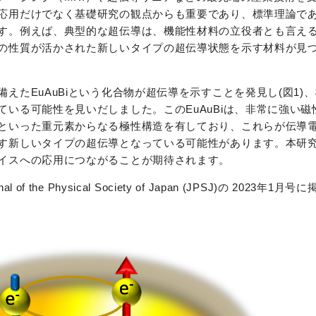
応用だけでなく基礎研究の観点からも重要であり、標準理論で
す。例えば、典型的な超伝導は、機能性材料の立役者とも言え
の性質が活かされた新しいタイプの超伝導状態を示す材料が見
えたEuAuBiという化合物が超伝導を示すことを発見し(図1)
いる可能性を見いだしました。このEuAuBiは、非常に強い磁
といった重元素からなる極性構造を有しており、これらが伝導
す新しいタイプの超伝導となっている可能性があります。本研
イスへの応用につながることが期待されます。
he Physical Society of Japan (JPSJ)の 2023年1