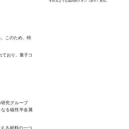
ずれるような協同的イオン（原子）変位。
る。このため、特
れており、量子コ
の研究グループ
らなる磁性半金属
支える材料の一つ