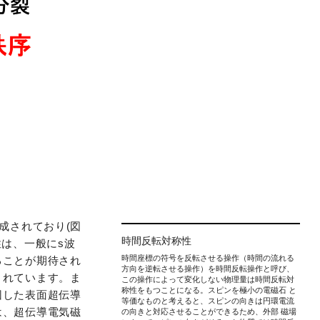
成されており(図
時間反転対称性
は、一般にs波
時間座標の符号を反転させる操作（時間の流れる
ることが期待され
方向を逆転させる操作）を時間反転操作と呼び、
されています。ま
この操作によって変化しない物理量は時間反転対
称性をもつことになる。スピンを極小の電磁石 と
因した表面超伝導
等価なものと考えると、スピンの向きは円環電流
は、超伝導電気磁
の向きと対応させることができるため、外部 磁場