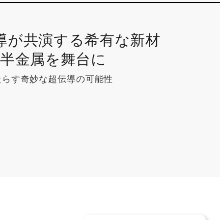
導が共演する希有な新材
ル半金属を舞台に
たらす奇妙な超伝導の可能性