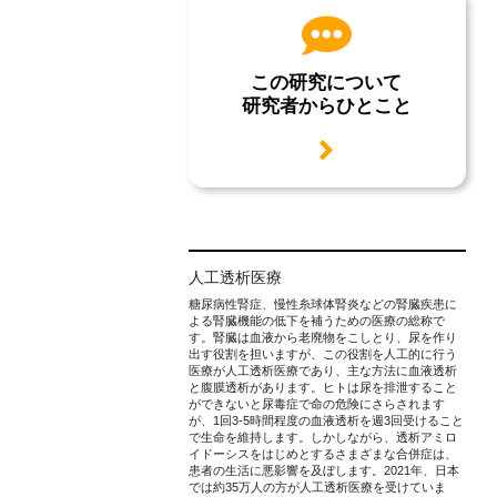
この研究について
研究者からひとこと
用語説明
人工透析医療
糖尿病性腎症、慢性糸球体腎炎などの腎臓疾患に
よる腎臓機能の低下を補うための医療の総称で
す。腎臓は血液から老廃物をこしとり、尿を作り
出す役割を担いますが、この役割を人工的に行う
医療が人工透析医療であり、主な方法に血液透析
と腹膜透析があります。ヒトは尿を排泄すること
ができないと尿毒症で命の危険にさらされます
が、1回3-5時間程度の血液透析を週3回受けること
で生命を維持します。しかしながら、透析アミロ
イドーシスをはじめとするさまざまな合併症は、
患者の生活に悪影響を及ぼします。2021年、日本
では約35万人の方が人工透析医療を受けていま