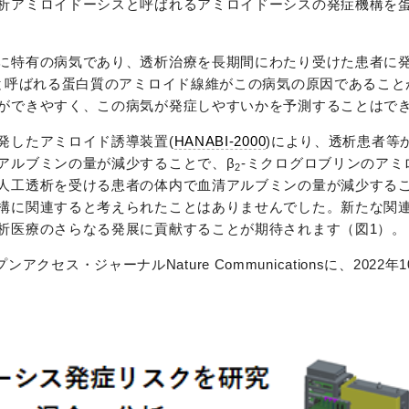
析アミロイドーシスと呼ばれるアミロイドーシスの発症機構を
に特有の病気であり、透析治療を長期間にわたり受けた患者に
ンと呼ばれる蛋白質のアミロイド線維がこの病気の原因であること
ができやすく、この病気が発症しやすいかを予測することはで
発したアミロイド誘導装置(
HANABI-2000
)により、透析患者等か
アルブミンの量が減少することで、β
-ミクログロブリンのアミ
2
人工透析を受ける患者の体内で血清アルブミンの量が減少する
構に関連すると考えられたことはありませんでした。新たな関
析医療のさらなる発展に貢献することが期待されます（図1）。
ンアクセス・ジャーナルNature Communicationsに、2022年