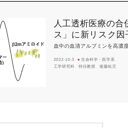
人工透析医療の合
ス」に新リスク因
血中の血清アルブミンを高濃
2022-10-3
●
生命科学・医学系
工学研究科
特任教授
後藤祐児