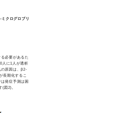
-ミクログロブリ
2
。
ける必要があるた
0人に1人が透析
原因は、β2-
が長期化するこ
では発症予測は困
(図2)。