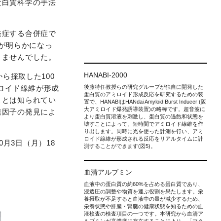
蛋白質科学の手法
発症する合併症で
が明らかになっ
きませんでした。
HANABI-2000
ら採取した100
後藤特任教授らの研究グループが独自に開発した
ロイド線維が形成
蛋白質のアミロイド形成反応を研究するための装
ことは知られてい
置で、HANABIはHANdai Amyloid Burst Inducer (阪
大アミロイド爆発誘導装置)の略称です。超音波に
連因子の発見によ
より蛋白質溶液を刺激し、蛋白質の過飽和状態を
壊すことによって、短時間でアミロイド線維を作
り出します。同時に光を使った計測を行い、アミ
ロイド線維が形成される反応をリアルタイムに計
10月3日（月）18
測することができます(図5)。
血清アルブミン
血液中の蛋白質の約60%を占める蛋白質であり、
浸透圧の調整や物質を運ぶ役割を果たします。栄
養摂取が不足すると血液中の量が減少するため、
栄養状態や肝臓・腎臓の健康状態を知るための血
液検査の検査項目の一つです。本研究から血清ア
ルブミンが高濃度に存在することにより、「マク