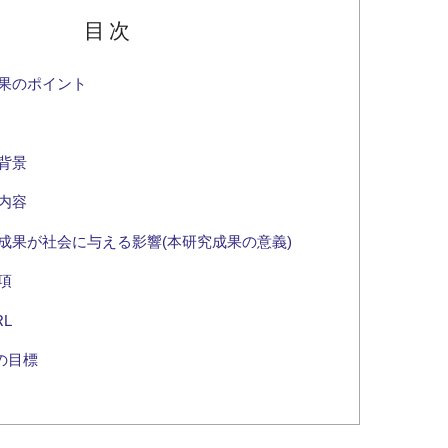
目次
果のポイント
背景
内容
成果が社会に与える影響(本研究成果の意義)
項
L
sの目標