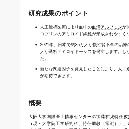
研究成果のポイント
人工透析医療により血中の
血清アルブミン
が
ロブリンのアミロイド線維が形成されやすく
2021年、日本で約35万人が慢性腎不全の治
人が透析アミロイドーシスを発症します。し
た。
新たな関連因子を発見したことにより、人工
が期待できます。
概要
大阪大学国際医工情報センターの後藤祐児特任教
（現・大学院工学研究科、特任助教（常勤））、