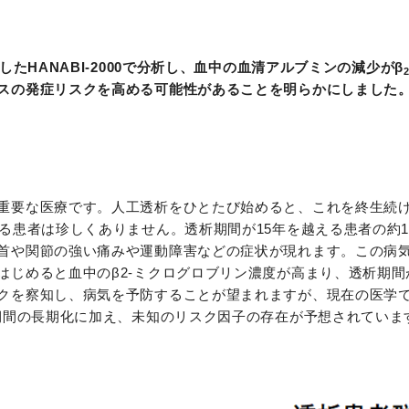
たHANABI-2000で分析し、血中の血清アルブミンの減少がβ
スの発症リスクを高める可能性があることを明らかにしました
重要な医療です。人工透析をひとたび始めると、これを終生続
る患者は珍しくありません。透析期間が15年を越える患者の約1
首や関節の強い痛みや運動障害などの症状が現れます。この病気の
はじめると血中のβ2-ミクログロブリン濃度が高まり、透析期間
クを察知し、病気を予防することが望まれますが、現在の医学
期間の長期化に加え、未知のリスク因子の存在が予想されています