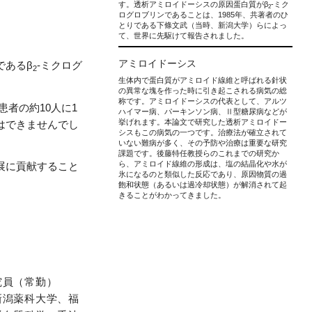
す。透析アミロイドーシスの原因蛋白質がβ
-ミク
2
ログロブリンであることは、1985年、共著者のひ
とりである下條文武（当時、新潟大学）らによっ
て、世界に先駆けて報告されました。
アミロイドーシス
であるβ
-ミクログ
2
生体内で蛋白質がアミロイド線維と呼ばれる針状
の異常な塊を作った時に引き起こされる病気の総
称です。アミロイドーシスの代表として、アルツ
患者の約10人に1
ハイマー病、パーキンソン病、Ⅱ型糖尿病などが
挙げれます。本論文で研究した透析アミロイドー
はできませんでし
シスもこの病気の一つです。治療法が確立されて
いない難病が多く、その予防や治療は重要な研究
課題です。後藤特任教授らのこれまでの研究か
ら、アミロイド線維の形成は、塩の結晶化や水が
展に貢献すること
氷になるのと類似した反応であり、原因物質の過
飽和状態（あるいは過冷却状態）が解消されて起
きることがわかってきました。
究員（常勤）
新潟薬科大学、福