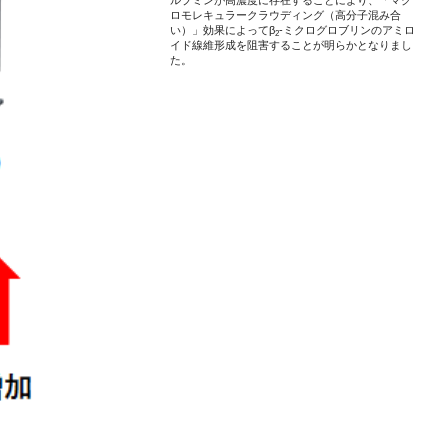
ロモレキュラークラウディング（高分子混み合
い）」効果によってβ
-ミクログロブリンのアミロ
2
イド線維形成を阻害することが明らかとなりまし
た。