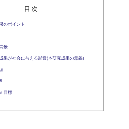
目次
果のポイント
背景
成果が社会に与える影響(本研究成果の意義)
項
L
ｓ目標