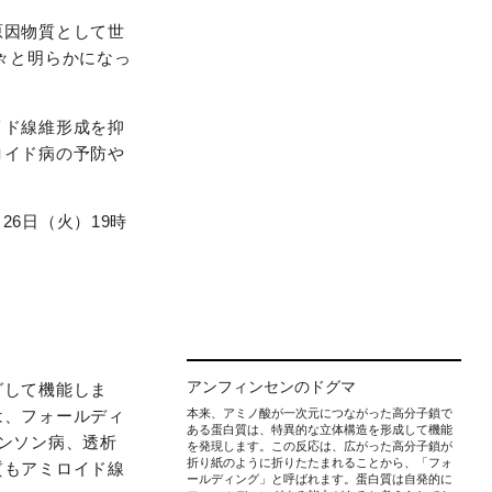
原因物質として世
々と明らかになっ
イド線維形成を抑
ロイド病の予防や
1月26日（火）19時
アンフィンセンのドグマ
グして機能しま
本来、アミノ酸が一次元につながった高分子鎖で
は、フォールディ
ある蛋白質は、特異的な立体構造を形成して機能
ンソン病、透析
を発現します。この反応は、広がった高分子鎖が
折り紙のように折りたたまれることから、「フォ
質もアミロイド線
ールディング」と呼ばれます。蛋白質は自発的に