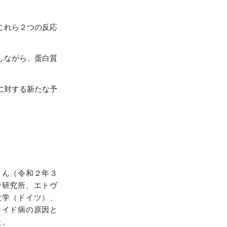
これら２つの反応
しながら、蛋白質
に対する新たな予
さん（令和２年３
合研究所、エトヴ
大学（ドイツ）、
ロイド病の原因と
た。