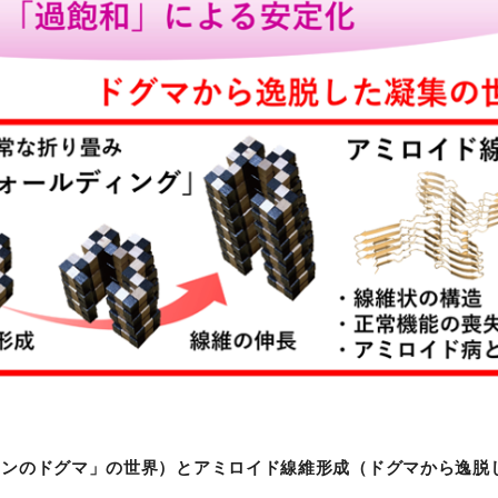
センのドグマ」の世界）とアミロイド線維形成（ドグマから逸脱