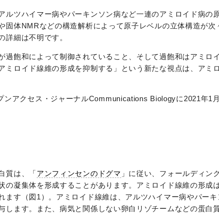
アルツハイマー病やパーキンソン病など一連のアミロイド病の
や固体NMRなどの構造解析によって原子レベルの立体構造が次
の詳細は不明です。
が過飽和によって制御されていること、そして過飽和はアミロ
アミロイド線維の形成を抑制する」という新たな視点は、アミ
ンアクセス・ジャーナルCommunications Biologyに2021年
白質は、「
アンフィンセンのドグマ
」に従い、フォールディン
状の凝集体を形成することがあります。アミロイド線維の形成
れます（図1）。アミロイド線維は、アルツハイマー病やパーキ
与します。また、病気と関係しない卵白リゾチームなどの蛋白