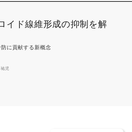
ロイド線維形成の抑制を解
予防に貢献する新概念
藤祐児