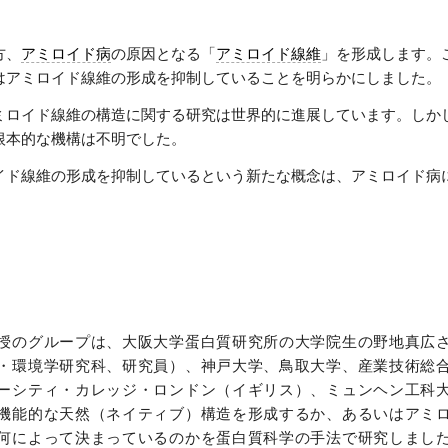
方、
アミロイド病
の原因となる「
アミロイド線維
」を形成します。
はアミロイド線維の形成を抑制していることを明らかにしました。
ミロイド線維の構造に関する研究は世界的に進展しています。しか
根本的な機構は不明でした。
イド線維の形成を抑制しているという新たな概念は、アミロイド病
授のグループは、大阪大学蛋白質研究所の大学院生の野地真広
・環境学研究科、研究員）、神戸大学、鳥取大学、産業技術総
ーシティ・カレッジ・ロンドン（イギリス）、ミュンヘン工科
機能的な天然（ネイティブ）構造を形成するか、あるいはアミ
何によって決まっているのかを蛋白質科学の手法で研究しまし