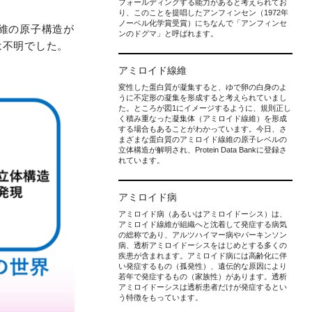
フォールディングする能力があると考えられてお
り、このことを提唱したアンフィンセン（1972年
ノーベル化学賞受賞）にちなんで「アンフィンセ
維の原子構造が
ンのドグマ」と呼ばれます。
は不明でした。
アミロイド線維
変性した蛋白質が凝集すると、ゆで卵の白身のよ
うに不定形の凝集を形成すると考えられていまし
た。ところが図1にイメージするように、規則正し
く積み重なった凝集体（アミロイド線維）を形成
する場合もあることがわかっています。今日、さ
まざまな蛋白質のアミロイド線維の原子レベルの
立体構造が解明され、Protein Data Bankに登録さ
れています。
アミロイド病
アミロイド病（あるいはアミロイドーシス）は、
アミロイド線維が組織へと沈着して発症する病気
の総称であり、アルツハイマー病やパーキンソン
病、透析アミロイドーシスをはじめとする多くの
疾患が含まれます。アミロイド病には高齢化に伴
い発症するもの（孤発性）、遺伝的な原因により
若年で発症するもの（家族性）があります。透析
アミロイドーシスは透析患者だけが発症するとい
う特徴をもっています。