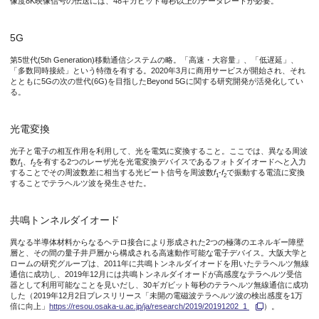
像度8K映像信号の伝送には、48ギガビット毎秒以上のデータレートが必要。
JST CREST 共鳴トンネルダイオードとフォトニック結晶の融
5G
第5世代(5th Generation)移動通信システムの略。「高速・大容量」、「低遅延」、
↑CRESTに関連する成果ビデオ URL
https://youtu.be/lxPOy9Ib4
「多数同時接続」という特徴を有する。2020年3月に商用サービスが開始され、それ
とともに5Gの次の世代(6G)を目指したBeyond 5Gに関する研究開発が活発化してい
る。
光電変換
光子と電子の相互作用を利用して、光を電気に変換すること。ここでは、異なる周波
図1 電磁波の呼称と周波数、波長の関係。電波と光の境界領域のおよそ
数
f
、
f
を有する2つのレーザ光を光電変換デバイスであるフォトダイオードへと入力
1
2
することでその周波数差に相当する光ビート信号を周波数
f
-
f
で振動する電流に変換
1
2
することでテラヘルツ波を発生させた。
図2 300 GHz帯テラヘルツ波を用いた非圧縮8K映像無線伝送
共鳴トンネルダイオード
異なる半導体材料からなるヘテロ接合により形成された2つの極薄のエネルギー障壁
層と、その間の量子井戸層から構成される高速動作可能な電子デバイス。大阪大学と
ロームの研究グループは、2011年に共鳴トンネルダイオードを用いたテラヘルツ無線
通信に成功し、2019年12月には共鳴トンネルダイオードが高感度なテラヘルツ受信
器として利用可能なことを見いだし、30ギガビット毎秒のテラヘルツ無線通信に成功
した（2019年12月2日プレスリリース「未開の電磁波テラヘルツ波の検出感度を1万
倍に向上」
https://resou.osaka-u.ac.jp/ja/research/2019/20191202_1
）。