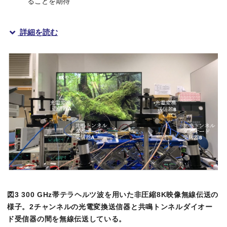
ることを期待
詳細を読む
概要
大阪大学大学院基礎工学研究科の冨士田誠之准教授、永妻忠夫教授、Ju
次世代の移動体通信規格6Gでは、8K等の超高精細映像を低遅
本研究グループは、従来のマイクロ波やミリ波では不可能な広い帯
本成果はテラヘルツ波の有用性を示す成果であり、Beyond5G
研究の背景
2020年3月には第5世代移動通信システム（5G）の商用サー
図3 300 GHz帯テラヘルツ波を用いた非圧縮8K映像無線伝送の
様子。2チャンネルの光電変換送信器と共鳴トンネルダイオー
研究の内容
ド受信器の間を無線伝送している。