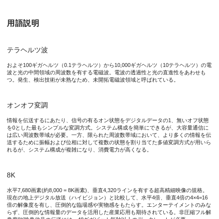
電磁波を特徴づける値として、周波数と波長がありますが、一般に
用語説明
本研究成果が社会に与える影響(本研究成果の意義)
テラヘルツ波
超高精細映像の非圧縮無線伝送技術が、社会課題に直結する遠隔医
およそ100ギガヘルツ（0.1テラヘルツ）から10,000ギガヘルツ（10テラヘルツ）の電
波と光の中間領域の周波数を有する電磁波。電波の透過性と光の直進性をあわせも
つ。発生、検出技術が未熟なため、未開拓電磁波領域と呼ばれている。
特記事項
オンオフ変調
本研究は、科学技術振興機構(JST)戦略的創造研究推進事業チ
情報を伝送するにあたり、信号の有るオン状態をデジタルデータの1、無いオフ状態
を0とした最もシンプルな変調方式。システム構成を簡単にできるが、大容量通信に
本研究に関わる成果は、2021年2月3日（水）14時からオンライ
は広い周波数帯域が必要。一方、限られた周波数帯域において、より多くの情報を伝
https://www.jst.go.jp/kisoken/crest/research/activity/1111078/i
送するために振幅および位相に対して複数の状態を割り当てた多値変調方式が用いら
れるが、システム構成が複雑になり、消費電力が高くなる。
および、2021年3月10日（水）にオンラインで開催予定の電子情
https://www.ieice-taikai.jp/2021general/jpn/
8K
等で報告されます。
水平7,680画素(約8,000 = 8K画素)、垂直4,320ラインを有する超高精細映像の規格。
現在の地上デジタル放送（ハイビジョン）と比較して、水平4倍、垂直4倍の4×4=16
倍の解像度を有し、圧倒的な臨場感や実物感をもたらす。エンターテイメントのみな
参考URL
らず、圧倒的な情報量のデータを活用した産業応用も期待されている。非圧縮フル解