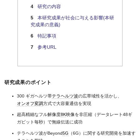
研究の内容
本研究成果が社会に与える影響(本研
究成果の意義)
特記事項
参考URL
研究成果のポイント
300 ギガヘルツ帯
テラヘルツ波
の広帯域性を活かし、
オンオフ変調
方式で大容量通信を実現
超高精細なフル解像度
8K
映像を非圧縮（データレート48ギ
ガビット毎秒）で無線伝送に成功
テラヘルツ波がBeyond
5G
（6G）に関する研究開発を加速す