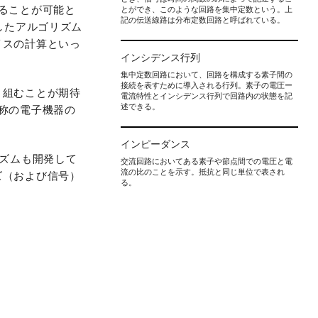
ることが可能と
とができ、このような回路を集中定数という。上
記の伝送線路は分布定数回路と呼ばれている。
したアルゴリズム
イスの計算といっ
インシデンス行列
集中定数回路において、回路を構成する素子間の
接続を表すために導入される行列。素子の電圧ー
り組むことが期待
電流特性とインシデンス行列で回路内の状態を記
述できる。
称の電子機器の
インピーダンス
リズムも開発して
交流回路においてある素子や節点間での電圧と電
流の比のことを示す。抵抗と同じ単位で表され
ズ（および信号）
る。