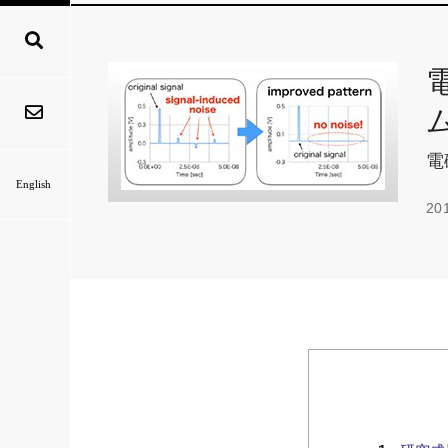
電
English
20