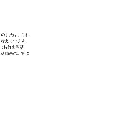
この手法は、これ
と考えています。
り（特許出願済
遅延効果の計算に