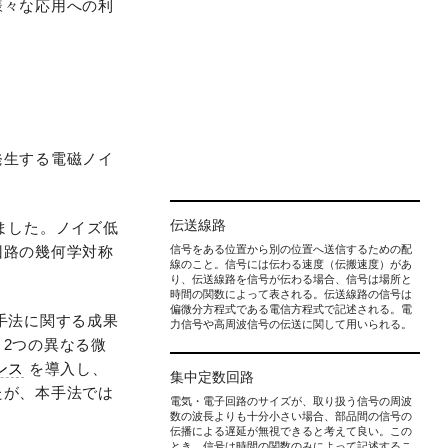
様々な応用への利
発生する電磁ノイ
伝送線路
ました。ノイズ低
回路の幾何学対称
信号をある位置から別の位置へ送信するための配
線のこと。信号には伝わる速度（伝搬速度）があ
り、伝送線路を信号が伝わる場合、信号は場所と
時間の関数によって表される。伝送線路の信号は
偏微分方程式である電信方程式で記述される。電
手法に関する成果
力信号や高周波信号の伝送に関して用いられる。
2つの異なる微
ンス
を導入し、
集中定数回路
たが、本手法では
電気・電子回路のサイズが、取り扱う信号の周波
数の波長よりも十分小さい場合、部品間の信号の
伝播による遅延が無視できると考えて良い。この
とき、信号は時間の関数のみによって記述するこ