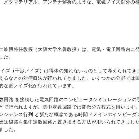
、メタマテリアル、アンテナ解析のような、電磁ノイズ以外の
土岐博特任教授（大阪大学名誉教授）は、電気・電子回路内に
した。
イズ（干渉ノイズ）は得体の知れないものとして考えられてき
えるなどの対症療法が行われてきました。いくつかの分野では
的な低ノイズ化が行われています。
数回路
を接続した電気回路のコンピュータシミュレーションの
とで行われますが、集中定数回路では常微分方程式を用います。
ンシデンス行列
と新たな概念である時間ドメインの
インピーダ
伝送線路を集中定数回路と置き換える方法が用いられてきまし
ました。