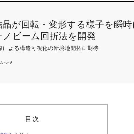
結晶が回転・変形する様子を瞬時
ナノビーム回折法を開発
線による構造可視化の新境地開拓に期待
15-6-9
目次