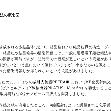
折法の概念図
構成される多結晶体であり、結晶粒および結晶粒界の構造・ダ
。結晶粒や結晶粒界の構造評価には、一般に透過電子顕微鏡法や
の観察が可能ですが、短時間での観察が乏しいという問題があ
選ばないという点において優れていますが、小さなものを観るこ
れた構造情報しか得られないという問題がありました。
るために、ドイツの
放射光施設PETRAⅢ
において
KB全反射集
(
ピクセルアレイX線検出器
PILATUS 1M or 6M) を駆使す
で取得可能なX線ナノビーム回折法を開発しました。
う感光紙を測定したところ、X線照射によって誘起される化学反
その結晶格子が0.5オングストローム変形する様子を世界で初め