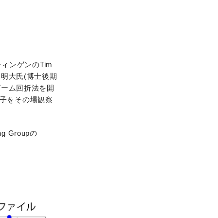
ィンゲンのTim
木明大氏(博士後期
ビーム回折法を開
子をその場観察
 Groupの