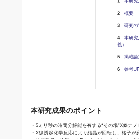
本研究
概要
研究の
本研究
義）
掲載論
参考UR
本研究成果のポイント
・5ミリ秒の時間分解能を有する“その場”X線ナ
・X線誘起化学反応により結晶が回転し、格子が