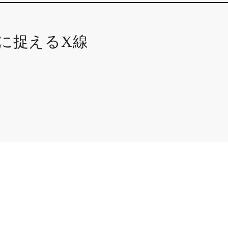
に捉えるX線
用語説明