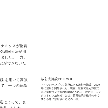
イナミクスが物質
X線回折法が用
りました。一方、
とができないた
放射光施設PETRAⅢ
光鏡
を用いて高強
ドイツのハンブルク郊外にある放射光施設。2009
ることで、一つの結晶
年に運用が開始された。現在、世界で最も輝度の
高い蓄積リング型のX線源とされる。放射光（シン
クロトロン放射光）とは、荷電粒子が磁場の中で
曲がる際に放射される光の一種。
応によって、臭
て観測しました。