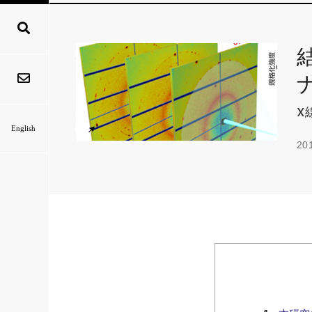
X
English
20