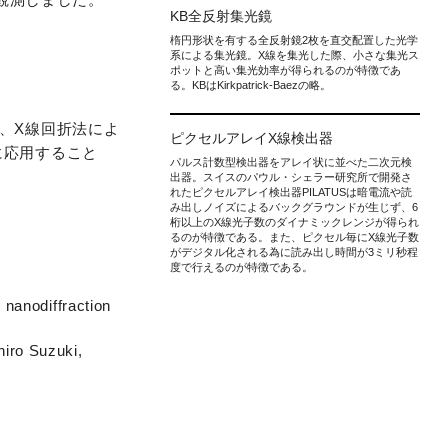
KB全反射集光鏡
楕円形状を有する全反射鏡2枚を直交配置した光学
系による集光鏡。X線を集光した際、小さな集光ス
ポットと高い集光効率が得られるのが特徴であ
る。KBはKirkpatrick-Baezの略。
、X線回折法によ
ピクセルアレイX線検出器
に応用すること
パルス計数型検出器をアレイ状に並べた二次元検
出器。スイスのパウル・シェラー研究所で開発さ
れたピクセルアレイ検出器PILATUSは暗電流や読
み出しノイズによるバックグラウンドが生じず、6
桁以上のX線光子数のダイナミックレンジが得られ
るのが特徴である。また、ピクセル毎にX線光子数
がデジタル化される為に読み出し時間が3ミリ秒程
度で行えるのが特徴である。
 nanodiffraction
iro Suzuki,