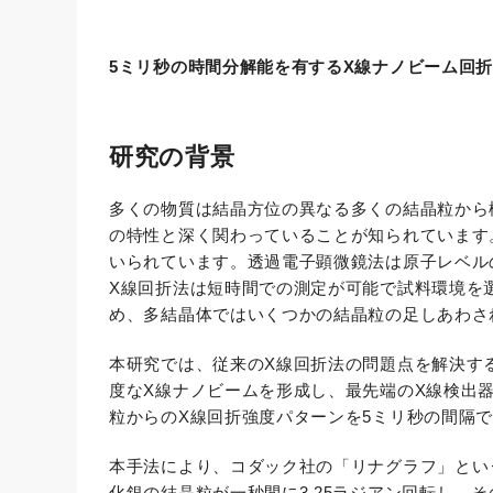
5ミリ秒の時間分解能を有するX線ナノビーム回
研究の背景
多くの物質は結晶方位の異なる多くの結晶粒から
の特性と深く関わっていることが知られています
いられています。透過電子顕微鏡法は原子レベル
X線回折法は短時間での測定が可能で試料環境を
め、多結晶体ではいくつかの結晶粒の足しあわさ
本研究では、従来のX線回折法の問題点を解決す
度なX線ナノビームを形成し、最先端のX線検出器
粒からのX線回折強度パターンを5ミリ秒の間隔
本手法により、コダック社の「リナグラフ」とい
化銀の結晶粒が一秒間に3.25ラジアン回転し、