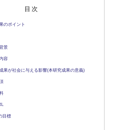
目次
果のポイント
背景
内容
成果が社会に与える影響(本研究成果の意義)
項
料
L
sの目標