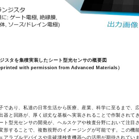
ンジスタを集積実装したシート型光センサの概要図
Reprinted with permission from Advanced Materials）
子であり、私達の日常生活から医療、産業、科学に至るまで、
出器と回路が、厚く頑丈な基板へ実装されることで作製されて
ート型光センサの開発が、ヘルスケアや検査分野において注目
変形することで、複数視野のイメージングが可能です。この機
ェアラブルデバイスや非破壊検査機器への活用が期待されてい