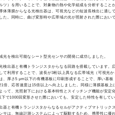
ルツ）を用いることで、対象物の熱や化学組成を分析すること
導体薄膜からなる光検出器は、可視光などの短波長検出に適し
した。同時に、曲げ変形時や広帯域の光が照射された際におい
域光を検出可能なシート型光センサの開発に成功しました。
光検出器と有機トランジスタからなる回路を搭載しています。
して利用することで、波長が3桁以上異なる広帯域光（可視光か
、厚さ5 μm以下の有機基板に印刷形成することで、厚い基板（厚
21倍、応答速度は15倍以上へ向上しました。同様に薄膜基板上
よって、光照射下における基本特性とスイッチング機能が安定
以下で1000回変形させた際においても、安定した特性を有して
出器と有機トランジスタからなるセルがアクティブマトリック
ンサは、無線計測システムによって駆動するため、携帯性に優