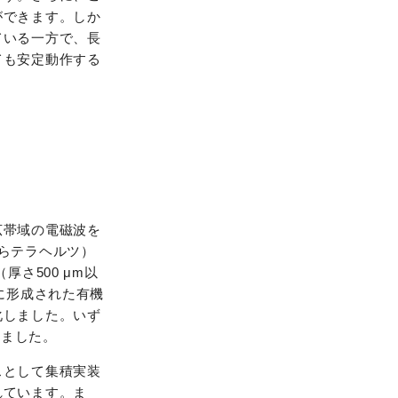
ができます。しか
ている一方で、長
ても安定動作する
広帯域の電磁波を
らテラヘルツ）
さ500 μm以
に形成された有機
化しました。いず
いました。
スとして集積実装
れています。ま