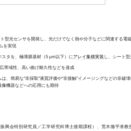
ート型光センサを開発し、光だけでなく熱や分子などに関連する電磁
ムを実現
スタを、極薄膜基材（5 μm以下）に
アレイ集積実装
し、シート型
と広帯域性、高い曲げ耐久性などを達成
は、簡易な“非採取”液質評価や“非接触”イメージングなどの非破
撮像機器などへの応用にも期待
術振興会特別研究員／工学研究科博士後期課程）、荒木徹平准教