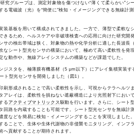
の研究グループは、測定対象物を傷つけない“薄くて柔らかい”シ
する電磁波（光）を“簡便に”検知・イメージングできる無線計
実装基板を用いて構成されてきました。一方で、薄型で柔軟な
できるため、ヘルスケアや非破壊検査への応用に向けた研究開
ンサの検出帯域は狭く、対象物の熱や化学分析に適した長波長
軟なシート型光センサの構築において、極めて高い柔軟性を発
定な動作や、無線アレイシステムの構築などが課題でした。
ンジスタを、極薄膜有機基材（5 μm以下）にアレイ集積実装す
シート型光センサを開発しました（図1）。
印刷形成されることで高い柔軟性を示し、可視からテラヘルツ
タアレイは、柔軟性を損ねない遮蔽構造により光照射下におい
する
アクティブマトリックス
駆動を行います。さらに、シート
タ回路を内蔵することも可能です。シート型光センサを無線計
濃度などを簡易に検知・イメージングすることを実現しました
することで、生体や生体代謝物の非侵襲モニタリング、インフ
術へ貢献することが期待されます。