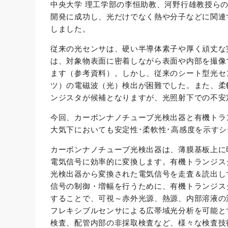
中央大学 理工学部の李恒助教、河野行雄教授ら
開発に成功し、光だけでなく熱や分子などに関連
しました。
従来の光センサは、硬い半導体素子や厚く頑丈な
は、対象物表面に密着しながら表面や内部を撮像
ます（参考資料）。しかし、従来のシート型光セ
ツ）の電磁波（光）検出が困難でした。また、柔
ンジスタが候補となりますが、光照射下での不安
今回、カーボンナノチューブ光検出器と有機トラ
大気下においても安定性･柔軟性･高感度を示す
カーボンナノチューブ光検出器は、薄膜基板上に
電気信号に効率的に変換します。有機トランジス
光検出器から変換された電気信号を走査＆読出し
信号の制御・増幅を行うために、有機トランジス
することで、可視～赤外光源、熱源、内部溶液の
フレキシブルセンサによる広帯域光分析を可能と
検査、配管内部の非採取検査など、様々な検査技