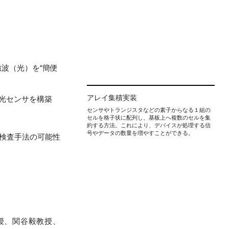
波（光）を“簡便
アレイ集積実装
光センサを構築
センサやトランジスタなどの素子からなる１組の
セルを格子状に配列し、基板上へ複数のセルを集
約する方法。これにより、デバイスが処理する信
号やデータの数量を増やすことができる。
壊検査手法の可能性
授、関谷毅教授、