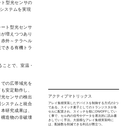
ート型光センサの
測システムを実現
シート型光センサ
発が増えつつあり
（赤外～テラヘル
現できる有機トラ
ることで、室温・
までの広帯域光を
ても安定動作し、
アクティブマトリックス
型光センサの検出
アレイ集積実装したデバイスを制御する方式の1つ
測システムと統合
である。スイッチ素子としてのトランジスタが各
。本研究成果は、
セルに配置され、スイッチを順にON/OFFしてい
く事で、セル内の信号やデータを逐次的に読み書
ラ構造物の非破壊
きしていく手法。大規模なアレイ集積実装時に
は、配線数を削減できる利点が際立つ。