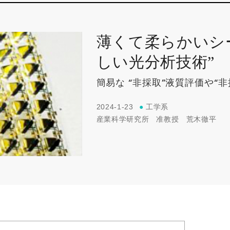
薄くて柔らかいシ
しい光分析技術”
簡易な “非採取”液質評価や“
2024-1-23
●
工学系
産業科学研究所
准教授
荒木徹平