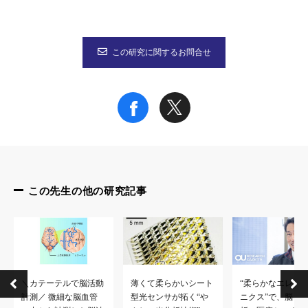
特記事項
この研究に関するお問合せ
本研究成果は2020年1月23日（木）午前4時（日本時間）に米国科学誌
タイトル：“Imperceptible Magnetic Sensor Matrix System Integrat
†
著者名：Masaya Kondo, Michael Melzer
, Daniil Karnaushe
なお本研究は日本学術振興会(JP 18J12316)の支援を
この先生の他の研究記事
＼カテーテルで脳活動
薄くて柔らかいシート
“柔らかなエレク
計測／ 微細な脳血管
型光センサが拓く“や
ニクス”で、脳を