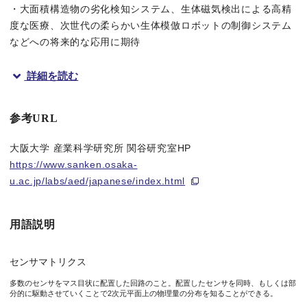
・大面積構造物の劣化検知システム、生体磁気検出による高精
度な医療、次世代の柔らかい生体模倣ロボットの制御システム
などへの将来的な応用に期待
詳細を読む
概要
大阪大学産業科学研究所の近藤雅哉氏(大阪大学大学院工学研究科博士後
参考URL
従来の磁気センサ回路は、ガラスのように固い基材の上にシリコ
大阪大学 産業科学研究所 関谷研究室HP
https://www.sanken.osaka-
本共同研究チームは、有機トランジスタ という柔軟な電子素子と
u.ac.jp/labs/aed/japanese/index.html
本成果によって、あらゆる表面上での微小磁気の空間分布を高感
用語説明
本研究成果は2020年1月23日（木）午前4時（日本時間）に米国科学誌
センサマトリクス
研究の背景
多数のセンサをマス目状に配置した回路のこと。配置したセンサを同時、もしくは部
分的に駆動させていくことで2次元平面上の物理量の分布を知ることができる。