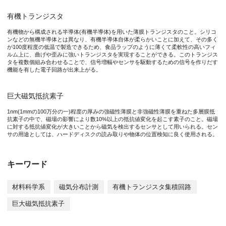
大阪大学産業科学研究所の関谷毅教授の研究グループでは、柔軟
有機トランジスタ
そこで本共同研究チームは有機トランジスタと呼ばれる柔らかい電
有機物から構成される半導体(有機半導体)を用いた薄膜トランジスタのこと。シリコ
ンなどの無機半導体とは異なり、有機半導体自体が柔らかいことに加えて、その多く
が100度程度の低温で製造できるため、食品ラップのように薄くて柔軟性の高いフィ
この柔軟な磁気センサシートシステムを用いることで、従来の柔軟
ルム上に、曲げや歪みに強いトランジスタを実現することができる。このトランジス
タを複数個組み合わせることで、信号増幅やセンサを駆動するための信号を作りだす
機能を有した電子回路が出来上がる。
巨大磁気抵抗素子
図1 柔軟な磁気センサマトリクスシートシステム
1nm(1mmの100万分の一)程度の厚みの強磁性薄膜と非強磁性薄膜を重ねた多層膜抵
極めて薄くて柔らかいため、手の平のような柔軟表面上にもピッ
抗素子の中で、磁場の影響により数10%以上の抵抗値変化を起こす素子のこと。磁場
に対する抵抗値変化が大きいことから磁気を検出するセンサとして用いられる。セン
サの用途としては、ハードディスクの読み取りや物体の位置検知に良く使用される。
キーワード
図2 磁気センサシステムによる2次元磁気マッピング
材料科学系
磁気分布計測
有機トランジスタ集積回路
本研究成果が社会に与える影響（本研究成果の意義）
巨大磁気抵抗素子
スマートウォッチなどのウェアラブルデバイスだけでなく、最先