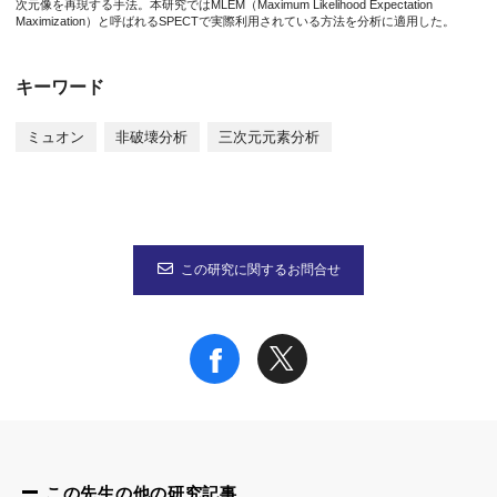
次元像を再現する手法。本研究ではMLEM（Maximum Likelihood Expectation
Maximization）と呼ばれるSPECTで実際利用されている方法を分析に適用した。
2. Kavli Institute for the Physics and Mathematics of the Un
3. Graduate School of Science, Osaka University, 1-1, Mach
4. Department of Physics, The University of Tokyo, 7-3-1 Ho
キーワード
5. Institute of Space and Astronautical Science, Japan Aero
6. High Energy Accelerator Research Organization (KEK), Tsu
ミュオン
非破壊分析
三次元元素分析
7. Faculty of Health Science, Osaka Aoyama University, 2-11
ＤＯＩ：
https://doi.org/10.1038/s41598-022-09137-5
論文URL：
https://www.nature.com/articles/s41598-022-09137
なお、本研究は、新学術領域研究（研究領域提案型）「宇宙観測
この研究に関するお問合せ
参考URL
二宮和彦准教授 研究者総覧
https://rd.iai.osaka-u.ac.jp/ja/3701ebce92e1397c.html
この先生の他の研究記事