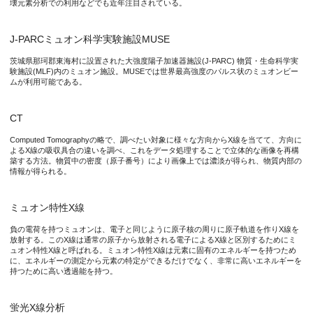
壊元素分析での利用などでも近年注目されている。
研究の背景
ミュオンは、素粒子の一つであり量子ビームの一つとして様々な
J-PARCミュオン科学実験施設MUSE
茨城県那珂郡東海村に設置された大強度陽子加速器施設(J-PARC) 物質・生命科学実
これまでに、加速器から取り出すミュオンの持つエネルギーを制
験施設(MLF)内のミュオン施設。MUSEでは世界最高強度のパルス状のミュオンビー
ムが利用可能である。
この問題に、キュウ特任研究員のグループは、特殊な用途でのみ
CT
研究の内容
Computed Tomographyの略で、調べたい対象に様々な方向からX線を当てて、方向に
よるX線の吸収具合の違いを調べ、これをデータ処理することで立体的な画像を再構
築する方法。物質中の密度（原子番号）により画像上では濃淡が得られ、物質内部の
近年、天文学における宇宙観測衛星に搭載するために大立体角か
情報が得られる。
テルル化カドミウム検出器には、直径3mmのピンホールコリメータ
ミュオン特性X線
ミュオン実験で得られたミュオン特性X線のスペクトルを図3に示
負の電荷を持つミュオンは、電子と同じように原子核の周りに原子軌道を作りX線を
放射する。このX線は通常の原子から放射される電子によるX線と区別するためにミ
ュオン特性X線と呼ばれる。ミュオン特性X線は元素に固有のエネルギーを持つため
に、エネルギーの測定から元素の特定ができるだけでなく、非常に高いエネルギーを
持つために高い透過能を持つ。
図2. 実験のセットアップの写真とその概要図。ポリプロピレン
蛍光X線分析