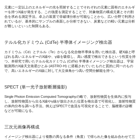
元素に一定以上のエネルギーの光を照射することでそれぞれの元素に固有のエネルギ
図3. テルル化カドミウムイメージング検出器で得られたミュオ
ーを持つX線が発生する。この強度を測定することで、対象物質の構成元素とその割
合を求める測定手法。卓上の装置で非破壊分析が可能なことから、広い分野で利用さ
れているが、基本的にサンプルの表面しか分析できない、炭素などの軽い元素は分析
が難しいといった制限もある。
図4. テルル化カドミウムイメージング検出器により、炭素のミュ
テルル化カドミウム (CdTe) 半導体イメージング検出器
カドミウム（Cd）とテルル（Te）からなる化合物半導体を用いた検出器。硬X線と呼
ばれる高いエネルギーのX線や、γ線を吸収し、高い感度で検出できるという性質を持
本研究成果が社会に与える影響(本研究成果の意義)
つ。本研究で用いたテルル化カドミウム (CdTe) 半導体イメージング検出器は、宇宙
観測用のX線天文衛星ひとみ (ASTRO-H) に搭載されていたものと質的に同一のもの
で、高いエネルギーのX線に対して大立体角かつ高い空間分解能を持つ。
本研究により、物質の三次元構造を構成元素の情報を含めて得る
SPECT (単一光子放射断層撮影)
特記事項
Single Photon Emission Computed Tomographyの略で、放射性物質を生体内に投与
し、放射性物質から出るX線やγ線が放出された位置を検出器で可視化し、放射性物質
本研究成果は、2022年3月29日（火）（日本時間）に英国科学誌「Sci
の体内分布を調べる手法。例えばSPECTで血流を可視化することで、脳梗塞の診断
などが可能になる。
タイトル：“Non-destructive 3D imaging method using muonic X-r
著者名：I‐Huan Chiu (1), Shin’ichiro Takeda (2), Meito Kajino (
三次元画像再構成
著者所属：
イメージング検出器により複数の異なる条件（角度）で得られた像を組み合わせて三
1. Radioisotope Research Center, Institute for Radiation Sc