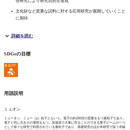
合研究により研究目的を達成
文化財など貴重な試料に対する応用研究が展開していくこと
に期待
詳細を読む
概要
SDGsの目標
大阪大学放射線科学基盤機構附属ラジオアイソトープ総合センター
物体の内部を可視化する方法として、例えば
CT
と呼ばれる手法が
今回、キュウ特任研究員らの研究グループは、素粒子ミュオンを
本研究成果は、英国科学誌「Scientific Reports」に、3月
用語説明
ミュオン
図1. 本研究により非破壊で可視化した三次元の炭素分布図
ミューオン、ミュー（μ）粒子ともいう。電子の約200倍の質量をもつ素粒子であり、
電子と同じ大きさの電荷をもつ。加速器で大量に作ることのできる量子ビームの一つ
として様々な研究で利用されている素粒子であり、基礎研究のほか本研究で扱う非破