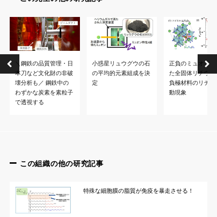
＼鋼鉄の品質管理・日
小惑星リュウグウの石
正負のミュオンで
本刀など文化財の非破
の平均的元素組成を決
た全固体リチウム
壊分析も／ 鋼鉄中の
定
負極材料のリチウ
わずかな炭素を素粒子
動現象
で透視する
この組織の他の研究記事
特殊な細胞膜の脂質が免疫を暴走させる！