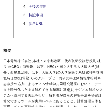
今後の展開
特記事項
参考URL
概要
日本電気株式会社(本社：東京都港区、代表取締役執行役員 社
長 兼CEO：新野隆、以下、NEC)と国立大学法人大阪大学(総
長：西尾章治郎、以下、大阪大学)の大学院医学系研究科中谷明
弘特任教授(常勤)らのグループは、同研究科医療情報学松村泰
志教授の協力によるゲノム情報学共同研究講座において、デー
タを暗号化したまま解析できる秘密計算
※１
をゲノム解析シス
テムへ適用する実証を行い、解析者が自らの解析手法を秘密計
算化できるツールが実用レベルにあることと、計算処理自体も
実用レベルの高速性を持つことを確認しました。これにより、