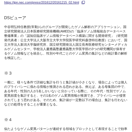
https://jpn.nec.com/press/201612/20161215_02.html
図1
DSビューア
中谷明弘特任教授(常勤)らのグループが開発したゲノム解析のアプリケーション。国
立研究開発法人日本医療研究開発機構(AMED)の「臨床ゲノム情報統合データベース
今後の展開
整備事業」の「認知症臨床ゲノム情報データベース構築に関する開発研究」（研究開
発代表者：公立大学法人大阪市立大学大学院医学研究科森啓特任教授）において、国
立大学法人新潟大学脳研究所、国立研究開発法人国立長寿医療研究センターメディカ
両者は、引き続き秘密計算をゲノム解析に適用する検証を進めて
ルゲノムセンター、学校法人慶應義塾慶應義塾大学医学部の3つの研究機関が保有す
るゲノム情報などを統合し、性別や年代ごとのゲノム変異の集計などの統計量の解析
を検証した。
同時に、同技術をより広く活用することにより個人の生活情報や
※３
特記事項
一般に、様々な条件で詳細な集計を行うと集計値が小さくなり、場合によっては個人
のプライバシーに係わる情報が推測される恐れがある。例えば、ある母集団の中で、
ある年代・性別の人が1名しかいないと分かっている際に、その年代・性別でゲノム
この研究は国立研究開発法人日本医療研究開発機構（AMED）臨
変異頻度を集計すると、その1名のゲノム変異情報が推測でき、プライバシーが侵害
されてしまう恐れがある。そのため、集計値が一定数以下の場合は、集計を行わない
などの処理をすることが重要となる。
※４
似たようなゲノム変異パターンが連続する領域をブロックとして表現することで効率