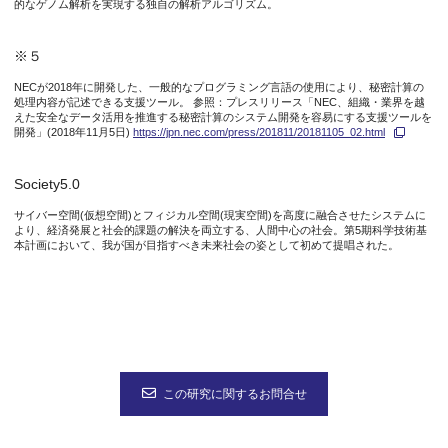
的なゲノム解析を実現する独自の解析アルゴリズム。
※５
NECが2018年に開発した、一般的なプログラミング言語の使用により、秘密計算の
処理内容が記述できる支援ツール。 参照：プレスリリース「NEC、組織・業界を越
えた安全なデータ活用を推進する秘密計算のシステム開発を容易にする支援ツールを
開発」(2018年11月5日)
https://jpn.nec.com/press/201811/20181105_02.html
Society5.0
サイバー空間(仮想空間)とフィジカル空間(現実空間)を高度に融合させたシステムに
より、経済発展と社会的課題の解決を両立する、人間中心の社会。第5期科学技術基
本計画において、我が国が目指すべき未来社会の姿として初めて提唱された。
この研究に関するお問合せ