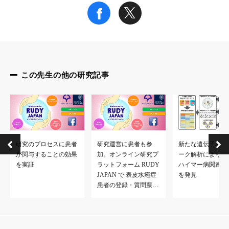
この先生の他の研究記事
研究のプロセスに患者
研究運営に患者も参
新たな遺伝子ネッ
が関与することの効果
加。オンライン研究プ
ーク解析によりア
を実証
ラットフォーム RUDY
ハイマー病関連遺
JAPAN で 表皮水疱症
を発見
患者の登録・質問票へ
の回答受付を開始