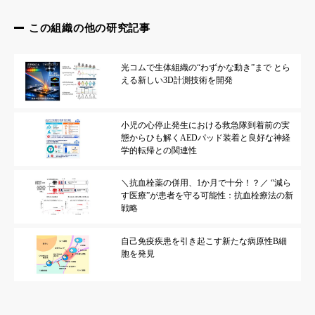
この組織の他の研究記事
光コムで生体組織の“わずかな動き”まで とら
える新しい3D計測技術を開発
小児の心停止発生における救急隊到着前の実
態からひも解くAEDパッド装着と良好な神経
学的転帰との関連性
＼抗血栓薬の併用、1か月で十分！？／ “減ら
す医療”が患者を守る可能性：抗血栓療法の新
戦略
自己免疫疾患を引き起こす新たな病原性B細
胞を発見