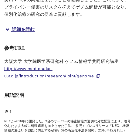
プライバシー侵害のリスクを抑えてゲノム解析が可能となり、
個別化治療の研究の促進に貢献します。
詳細を読む
研究の背景
近年、個人のゲノム情報に適した効果的な薬を開発するため、ゲ
参考URL
大阪大学 大学院医学系研究科 ゲノム情報学共同研究講座
研究の内容
http://www.med.osaka-
u.ac.jp/introduction/research/joint/genome
今回NECと大阪大学は、大阪大学が行っているゲノム解析にNE
具体的には、大阪大学が開発した、複数の医療・研究機関が保有
用語説明
その結果、年代ごとのゲノム変異頻度の解析について異なる複数の
※１
また、本実証では、大阪大学独自の解析アルゴリズム
※４
に対し
NECが2016年に開発した、3台のサーバへの秘密情報の適切な分散配置により、暗号
化したまま大幅に処理速度を向上させた手法。 参照：プレスリリース「NEC、機密
情報の漏えいを強固に防止する秘密計算の高速化手法を開発」(2016年12月15日)