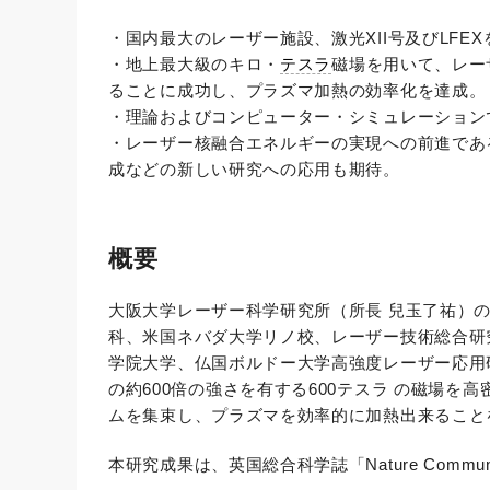
・国内最大のレーザー施設、激光XII号及びLFE
・地上最大級のキロ・
テスラ
磁場を用いて、レー
ることに成功し、プラズマ加熱の効率化を達成。
・理論およびコンピューター・シミュレーション
・レーザー核融合エネルギーの実現への前進であ
成などの新しい研究への応用も期待。
概要
大阪大学レーザー科学研究所（所長 兒玉了祐）
科、米国ネバダ大学リノ校、レーザー技術総合研
学院大学、仏国ボルドー大学高強度レーザー応用
の約600倍の強さを有する600テスラ の磁場
ムを集束し、プラズマを効率的に加熱出来ること
本研究成果は、英国総合科学誌「Nature Commu