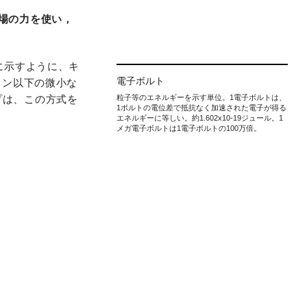
場の力を使い，
に示すように、キ
電子ボルト
ロン以下の微小な
プは、この方式を
粒子等のエネルギーを示す単位。1電子ボルトは、
1ボルトの電位差で抵抗なく加速された電子が得る
エネルギーに等しい。約1.602x10-19ジュール。1
メガ電子ボルトは1電子ボルトの100万倍。