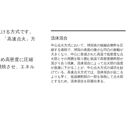
点ける方式です。
流体混合
、「高速点火」方
中心点火方式において、球殻状の核融合燃料を圧
縮する過程で、球殻の表面の微小な凹凸の振幅が
大きくなり、中心に形成された高温で低密度な点
予め高密度に圧縮
火部とその周囲を取り囲む低温で高密度燃料部が
混ざり合う現象。流体混合によって点火部の温度
燃焼させ、エネル
が急激に下がることが、中心点火方式の成功を妨
げている。高速点火方式では、流体混合が起こる
よりも早く、低温燃料部の一部を加熱して点火部
とするため、流体混合を回避出来る。