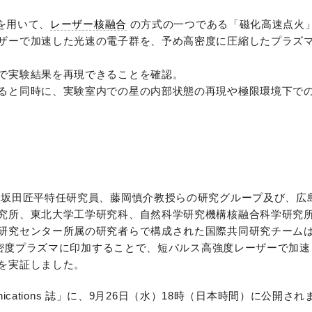
Xを用いて、
レーザー核融合
の方式の一つである「磁化高速点火
ザーで加速した光速の電子群を、予め高密度に圧縮したプラズ
で実験結果を再現できることを確認。
ると同時に、実験室内での星の内部状態の再現や極限環境下で
の坂田匠平特任研究員、藤岡慎介教授らの研究グループ及び、広
究所、東北大学工学研究科、自然科学研究機構核融合科学研究
研究センター所属の研究者らで構成された国際共同研究チーム
を高密度プラズマに印加することで、短パルス高強度レーザーで加
を実証しました。
nications 誌」に、9月26日（水）18時（日本時間）に公開さ