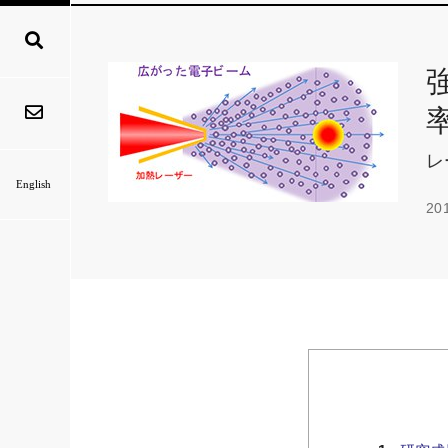
レ
English
20