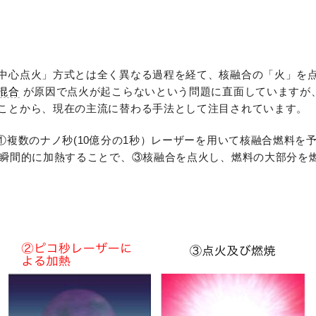
中心点火」方式とは全く異なる過程を経て、核融合の「火」を
混合
が原因で点火が起こらないという問題に直面していますが
ことから、現在の主流に替わる手法として注目されています。
①複数のナノ秒(10億分の1秒）レーザーを用いて核融合燃料を
で瞬間的に加熱することで、③核融合を点火し、燃料の大部分を