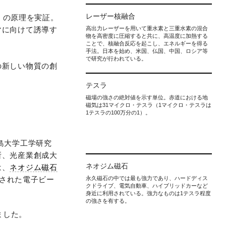
レーザー核融合
」の原理を実証。
マに向けて誘導す
高出力レーザーを用いて重水素と三重水素の混合
物を高密度に圧縮すると共に、高温度に加熱する
ことで、核融合反応を起こし、エネルギーを得る
手法。日本を始め、米国、仏国、中国、ロシア等
で研究が行われている。
の新しい物質の創
テスラ
磁場の強さの絶対値を示す単位。赤道における地
磁気は31マイクロ・テスラ（1マイクロ・テスラは
1テスラの100万分の1）。
島大学工学研究
所、光産業創成大
ネオジム磁石
は、
ネオジム磁石
速された電子ビー
永久磁石の中では最も強力であり、ハードディス
クドライブ、電気自動車、ハイブリッドカーなど
身近に利用されている。強力なものは1テスラ程度
の強さを有する。
れました。