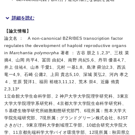
詳細を読む
概要
【論文情報】
論文名 ： A non-canonical BZR/BES transcription factor
立命館大学生命科学部の古谷朋之助教（現大阪大学大学院理学研
regulates the development of haploid reproductive organs
in
Marchantia polymorpha
著者 ： 古谷 朋之１,2,3*、三枝 菜
研究成果の概要
摘4、山岡 尚平4、冨田 由妃4、南野 尚紀5,6、丹羽 優喜4,7、
井上 佳祐4、山本 千愛1、元村 一基1,8、島津 舜治2,3、西浜
被子植物が有性生殖器官として「花」を作り出すのに対し、コケ植
竜一4,9、石崎 公庸2、上田 貴志5,10、深城 英弘2、河内 孝之
４、笠原 賢洋1、福田 裕穂3,11,12、荒木 崇4、近藤 侑貴
2,3,13*
研究の背景
1立命館大学生命科学部、2 神戸大学大学院理学研究科、3東京
大学大学院理学系研究科、4京都大学大学院生命科学研究科、
有性生殖は幅広い生物種に見られる生殖様式であり、植物におい
５基礎生物学研究所細胞動態研究部門、6現所属：熊本大学大
学院先端研究部、7現所属：グランドグリーン株式会社、8JST
研究の内容
さきがけ、9東京理科大学創域理工学部、10総合研究大学院大
学、11京都先端科学大学バイオ環境学部、12現所属：秋田県立