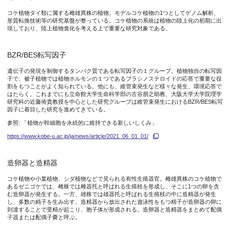
コケ植物タイ類に属する雌雄異株の植物。モデルコケ植物の1つとしてゲノム解析、
形質転換技術等の研究基盤が整っている。コケ植物の系統は植物の陸上化の初期に出
現しており、陸上植物進化を考える上で重要な研究対象である。
BZR/BES転写因子
遺伝子の発現を制御するタンパク質である転写因子の１グループ。植物独自の転写因
子で、被子植物では植物ホルモンの１つであるブラシノステロイドの応答で重要な役
割をもつことがよく知られている。他にも、維管束発生など様々な発生、環境応答で
はたらく。これまでにも立命館大学生命科学部の古谷朋之助教、大阪大学大学院理学
研究科の近藤侑貴教授を中心とした研究グループは維管束発生におけるBZR/BES転写
因子に着目した研究を進めてきている。
参照: 「植物が幹細胞を永続的に維持できる新しいしくみ」
https://www.kobe-u.ac.jp/ja/news/article/2021_06_01_01/
造卵器と造精器
コケ植物や小葉植物、シダ植物などで見られる有性生殖器官。雌雄異株のコケ植物で
あるゼニゴケでは、雌株では雌器托と呼ばれる生殖枝を形成し、そこに1つの卵を含
む造卵器が発生する。一方、雄株では雄器托と呼ばれる生殖枝の中に造精器が発生
し、多数の精子を生み出す。造精器から放出された遊泳性をもつ精子が造卵器の卵に
到達することで受精が起こり、胞子体が形成される。造卵器と造精器をまとめて配偶
子器または配偶子嚢と呼ぶ。