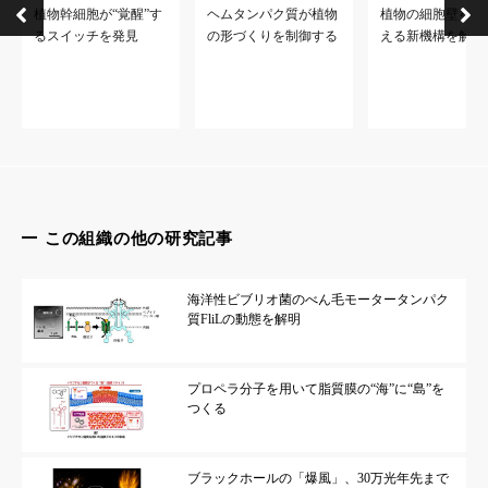
植物幹細胞が“覚醒”す
ヘムタンパク質が植物
植物の細胞壁を作
るスイッチを発見
の形づくりを制御する
える新機構を解明
この組織の他の研究記事
海洋性ビブリオ菌のべん毛モータータンパク
質FliLの動態を解明
プロペラ分子を用いて脂質膜の“海”に“島”を
つくる
ブラックホールの「爆風」、30万光年先まで