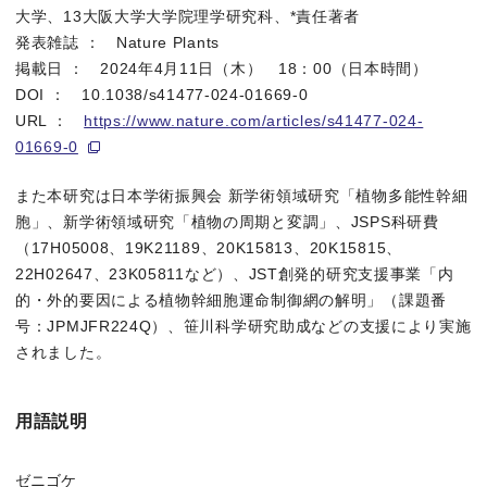
本研究では、ゼニゴケ有性生殖器官の新規制御因子を見つけるた
大学、13大阪大学大学院理学研究科、*責任著者
発表雑誌 ： Nature Plants
掲載日 ： 2024年4月11日（木） 18：00（日本時間）
DOI ： 10.1038/s41477-024-01669-0
URL ：
https://www.nature.com/articles/s41477-024-
Mp
BZR3
はBZR/BES転写因子をコードしていました。BZR/
01669-0
また本研究は日本学術振興会 新学術領域研究「植物多能性幹細
胞」、新学術領域研究「植物の周期と変調」、JSPS科研費
（17H05008、19K21189、20K15813、20K15815、
社会的な意義
22H02647、23K05811など）、JST創発的研究支援事業「内
的・外的要因による植物幹細胞運命制御網の解明」（課題番
コケ植物の有性生殖器官発生の分子メカニズムの理解は、モデルコ
号：JPMJFR224Q）、笹川科学研究助成などの支援により実施
されました。
特記事項
用語説明
ゼニゴケ