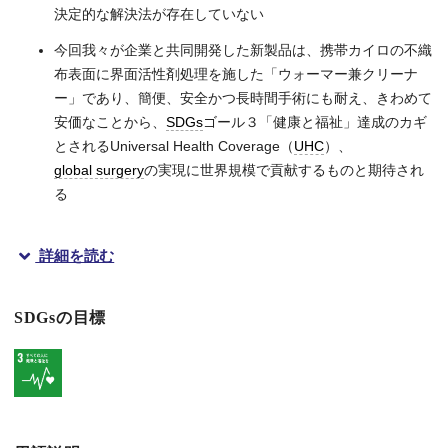
決定的な解決法が存在していない
今回我々が企業と共同開発した新製品は、携帯カイロの不織
布表面に界面活性剤処理を施した「ウォーマー兼クリーナ
ー」であり、簡便、安全かつ長時間手術にも耐え、きわめて
安価なことから、
SDGs
ゴール３「健康と福祉」達成のカギ
とされるUniversal Health Coverage（
UHC
）、
global surgery
の実現に世界規模で貢献するものと期待され
る
詳細を読む
概要
SDGsの目標
大阪大学大学院医学系研究科 次世代内視鏡治療学共同研究講座 
手術用スコープは体腔へ挿入する前に加温しないと結露による曇
今回、研究グループは、携帯カイロの外装（不織布）表面に界面活性
本製品は、2022年12月8日から名古屋で開催される第35回日