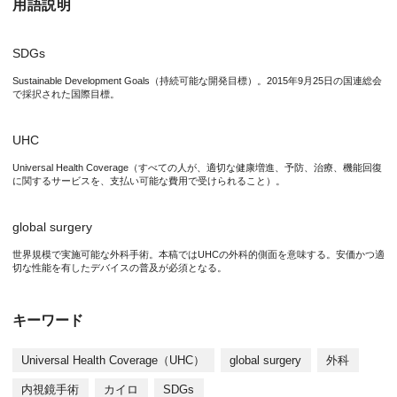
用語説明
SDGs
図. 新製品「ラパホット」
Sustainable Development Goals（持続可能な開発目標）。2015年9月25日の国連総会
大阪大学と大衛株式会社の共同開発品
で採択された国際目標。
UHC
研究の背景
Universal Health Coverage（すべての人が、適切な健康増進、予防、治療、機能回復
に関するサービスを、支払い可能な費用で受けられること）。
「キズが小さい」内視鏡手術が実用化されて30年以上が経過し
global surgery
研究の内容
世界規模で実施可能な外科手術。本稿ではUHCの外科的側面を意味する。安価かつ適
切な性能を有したデバイスの普及が必須となる。
研究グループは、日本が世界市場を独占している「携帯カイロ」
本製品は、大阪大学大学院医学系研究科 次世代内視鏡治療学共同
キーワード
Universal Health Coverage（UHC）
global surgery
外科
本研究成果が社会に与える影響(本研究成果の意義)
内視鏡手術
カイロ
SDGs