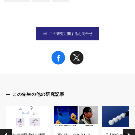
本製品は、従来法ないし従来製品がかかえる「術前の煩雑な準備
さらに本製品は、１）もととなる携帯カイロは日本が世界市場を独占し
この研究に関するお問合せ
参考URL
中島清一 特任教授（常勤）研究者総覧
https://rd.iai.osaka-u.ac.jp/ja/ff2616b80a8f9045.html
この先生の他の研究記事
低軌道衛星通信を活用
3Dプリンタとクリア