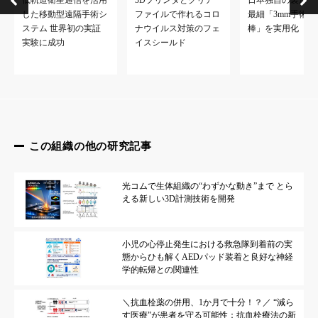
日本独自の製法で
した移動型遠隔手術シ
ファイルで作れるコロ
最細「3mm手術用
ステム 世界初の実証
ナウイルス対策のフェ
棒」を実用化
実験に成功
イスシールド
この組織の他の研究記事
光コムで生体組織の“わずかな動き”まで とら
える新しい3D計測技術を開発
小児の心停止発生における救急隊到着前の実
態からひも解くAEDパッド装着と良好な神経
学的転帰との関連性
＼抗血栓薬の併用、1か月で十分！？／ “減ら
す医療”が患者を守る可能性：抗血栓療法の新