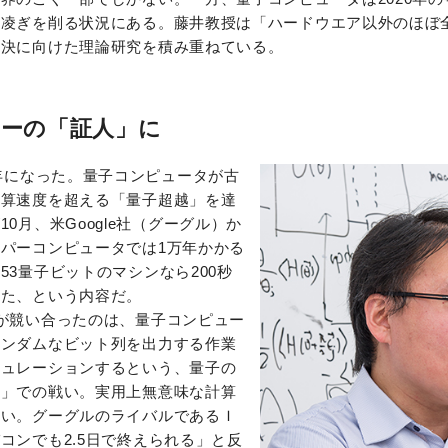
と凌ぎを削る状況にある。藤井教授は「ハードウエア以外のほぼ
解決に向けた理論研究を積み重ねている。
ーの「証人」に
な年になった。量子コンピュータが古
計算速度を超える「量子超越」を達
0月、米Google社（グーグル）か
パーコンピュータでは1万年かかる
53量子ビットのマシンなら200秒
した、という内容だ。
が競い合ったのは、量子コンピュー
ランダムなビット列を出力する作業
ミュレーションするという、量子の
ド」での戦い。実用上無意味な計算
ない。グーグルのライバルであるＩ
コンでも2.5日で終えられる」と反