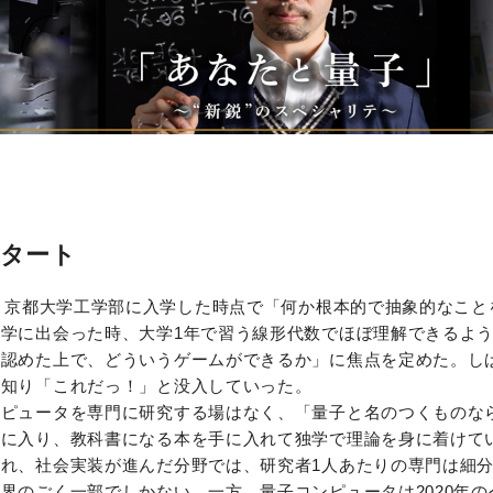
タート
年、京都大学工学部に入学した時点で「何か根本的で抽象的なこ
学に出会った時、大学1年で習う線形代数でほぼ理解できるよ
を認めた上で、どういうゲームができるか」に焦点を定めた。し
を知り「これだっ！」と没入していった。
ンピュータを専門に研究する場はなく、「量子と名のつくものな
室に入り、教科書になる本を手に入れて独学で理論を身に着けて
れ、社会実装が進んだ分野では、研究者1人あたりの専門は細
界のごく一部でしかない。一方、量子コンピュータは2020年