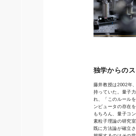
独学からのス
藤井教授は2002
持っていた。量子力
れ、「このルール
ンピュータの存在
もちろん、量子コ
素粒子理論の研究
既に方法論が確立さ
把握するのはその世