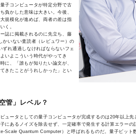
、量子コンピュータが特定分野で古
打ち負かした意味は大きい。今後、
の大規模化が進めば、両者の差は指
ていく。
ャー誌に掲載されるのに先立ち、藤
しかいない査読者（レビュワー）の
いずれ通過しなければならないフェ
いよいよこういう時代がやってき
同時に、「誰もが知りたい論文が、
れてきたことがうれしかった」とい
。
空管」レベル？
ピュータとしての量子コンピュータが完成するのは20年以上先
量子にあるノイズを除去せず、一定確率で発生する計算エラーの
mediate-Scale Quantum Computer）と呼ばれるものだ。