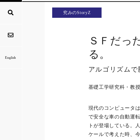
究みのStoryZ
ＳＦだっ
る。
English
アルゴリズムで
基礎工学研究科・教
現代のコンピュータ
で安全な車の自動運
トが登場している。
ケールで考えた時、