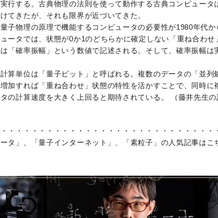
に実行する。古典物理の法則を使って動作する古典コンピュータ
続けてきたが、それも限界が近づいてきた。
量子物理の原理で機能するコンピュータの必要性が1980年代
ュータでは、状態が0か1のどちらかに確定しない「重ね合わせ
性は「確率振幅」という数値で記述される。そして、確率振幅は
。
の計算単位は「量子ビット」と呼ばれる。複数のデータの「並列
が増加すれば「重ね合わせ」状態の特性を活かすことで、同時に
タの計算速度を大きく上回ると期待されている。 （藤井先生の
・・・・・・・・・・・・・・・・・・・・・・・・・・・・・
ュータ」、「量子インターネット」、「素粒子」の人気記事はこ