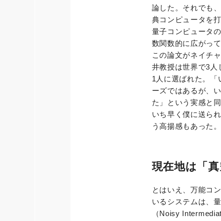
論した。それでも
典コンピュータを
量子コンピュータ
数関数的に広がっ
この論文がネイチ
井教授は世界で3人
1人に選ばれた。「
ーズではあるが、
た」という実感と
いち早く僕に送ら
う高揚感もあった
現在地は「真
とはいえ、万能コン
いるシステムは、
（Noisy Inter