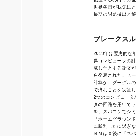
世界各国が我先に
長期の課題抽出と
ブレークスル
2019年は歴史的
典コンピュータの
成したとする論文が1
ら発表された。スー
計算が、グーグルの
で済むことを実証
2つのコンピュータ
タの回路を用いて
を、スパコンでシ
「ホームグラウン
に勝利したに過ぎ
ＢＭは直後に「スパ