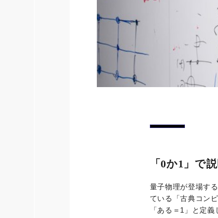
「0か1」で
量子物理が登場す
ている「古典コンピ
「ある＝1」と定義