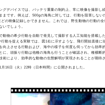
ングデバイスでは、バッテリ重量の制約上、常に映像を撮影し
まです。例えば、500gの海鳥に対しては、行動を阻害しない
ほどの映像記録しかできません。これでは、野生動物の行動の全
ないでしょう。
で動物の希少行動を自動で発見して撮影する人工知能を搭載し
少行動を捉える実験では、図1右に示すような、飛行開始直後に
を向上させる行動および、海中の様子を何度も伺ってから効率
とに、頭振り行動は他種の海鳥も行うことが確認され、種横断
技術により、効率的な動物の生態解明が実現されることが期待
、1月16日（火）22時（日本時間）に公開されました。