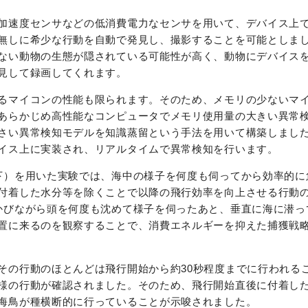
加速度センサなどの低消費電力なセンサを用いて、デバイス上
無しに希少な行動を自動で発見し、撮影することを可能としま
ない動物の生態が隠されている可能性が高く、動物にデバイス
見して録画してくれます。
るマイコンの性能も限られます。そのため、メモリの少ないマ
あらかじめ高性能なコンピュータでメモリ使用量の大きい異常
さい異常検知モデルを知識蒸留という手法を用いて構築しまし
イス上に実装され、リアルタイムで異常検知を行います。
下）を用いた実験では、海中の様子を何度も伺ってから効率的に
付着した水分等を除くことで以降の飛行効率を向上させる行動
かびながら頭を何度も沈めて様子を伺ったあと、垂直に海に潜っ
置に来るのを観察することで、消費エネルギーを抑えた捕獲戦
その行動のほとんどは飛行開始から約30秒程度までに行われる
様の行動が確認されました。そのため、飛行開始直後に付着し
海鳥が種横断的に行っていることが示唆されました。