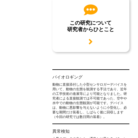
この研究について
研究者からひとこと
用語説明
バイオロギング
動物に直接添付した小型センサロガーデバイスを
用いて、動物の生態を観測する手法であり、近年
の工学技術の進展等により可能となりました。研
究者による直接観測では不可能であった、空中や
水中での動物の生態観測が可能です。デバイス
は、動物に悪影響を与えないように小型化し、必
要な期間だけ装着し、しばらく後に回収します
（今回の研究では数日間の装着）。
異常検知