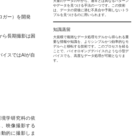
大量のデータの中から、通常とは異なるパターン
やデータを見つける手法の一つです。この技術
は、データの背後に潜む不具合や予期しないトラ
ブルを見つけるのに用いられます。
ロガー）を開発
知識蒸留
から長期撮影は困
大規模で複雑なデータ処理モデルから得られる重
要な情報や知識を、よりシンプルかつ効率的なモ
デルへと移転する技術です。このプロセスを経る
ことで、バイオロギングデバイスのような小型デ
イスではAIが自
バイスでも、高度なデータ処理が可能となりま
す。
環境学研究科の依
し、映像撮影する
自動的に撮影しま