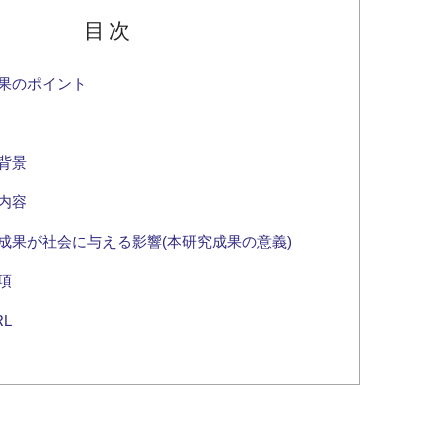
目次
果のポイント
背景
内容
成果が社会に与える影響(本研究成果の意義)
項
L