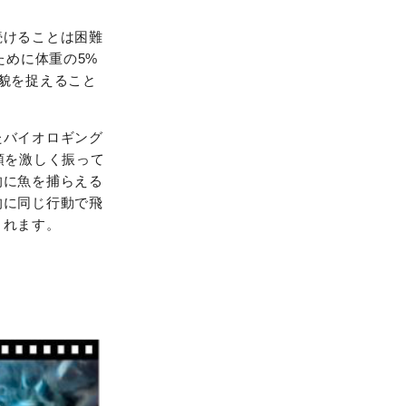
続けることは困難
ために体重の5%
貌を捉えること
たバイオロギング
頭を激しく振って
的に魚を捕らえる
的に同じ行動で飛
されます。