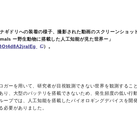
ナギドリへの装着の様子、撮影された動画のスクリーンショット。
Animals ー野生動物に搭載した人工知能が見た世界ー」
BOt4d8A2jralEg
）。
ロガーを用いて、研究者が目視観測できない世界を観測するこ
あり、大型のバッテリを搭載できないため、発生頻度の低い行
ループでは、人工知能を搭載したバイオロギングデバイスを開
る必要がありました。