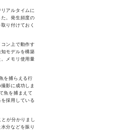
でリアルタイムに
した。発生頻度の
を取り付けておく
イコン上で動作す
検知モデルを構築
た。メモリ使用量
魚を捕らえる行
の撮影に成功しま
て魚を捕まえて
略を採用している
ことが分かりまし
た水分などを振り