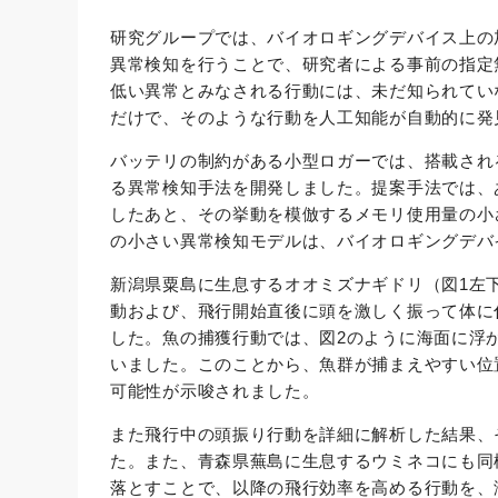
研究グループでは、バイオロギングデバイス上の
異常検知を行うことで、研究者による事前の指定
低い異常とみなされる行動には、未だ知られてい
だけで、そのような行動を人工知能が自動的に発
バッテリの制約がある小型ロガーでは、搭載され
る異常検知手法を開発しました。提案手法では、
したあと、その挙動を模倣するメモリ使用量の小
の小さい異常検知モデルは、バイオロギングデバ
新潟県粟島に生息するオオミズナギドリ（図1左
動および、飛行開始直後に頭を激しく振って体に
した。魚の捕獲行動では、図2のように海面に浮
いました。このことから、魚群が捕まえやすい位
可能性が示唆されました。
また飛行中の頭振り行動を詳細に解析した結果、
た。また、青森県蕪島に生息するウミネコにも同
落とすことで、以降の飛行効率を高める行動を、