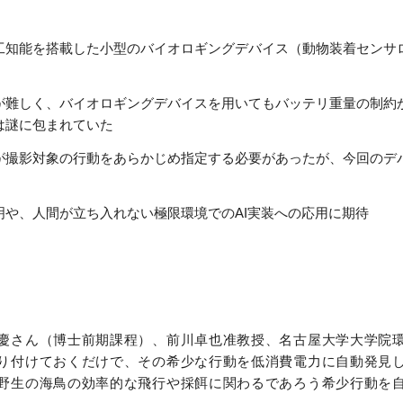
工知能を搭載した小型のバイオロギングデバイス（動物装着センサ
が難しく、バイオロギングデバイスを用いてもバッテリ重量の制約
は謎に包まれていた
が撮影対象の行動をあらかじめ指定する必要があったが、今回のデバ
や、人間が立ち入れない極限環境でのAI実装への応用に期待
慶さん（博士前期課程）、前川卓也准教授、名古屋大学大学院
り付けておくだけで、その希少な行動を低消費電力に自動発見
野生の海鳥の効率的な飛行や採餌に関わるであろう希少行動を