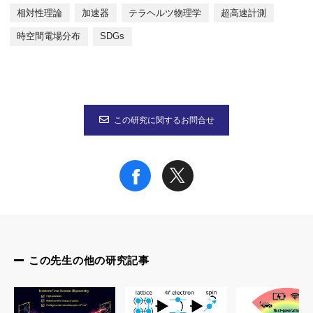
研究者総覧
相対性理論
加速器
テラヘルツ物理学
超高速計測
https://rd.iai.osaka-u.ac.jp/ja/4e9648b8087ba555.html
時空間電場分布
SDGs
この研究に関するお問合せ
この先生の他の研究記事