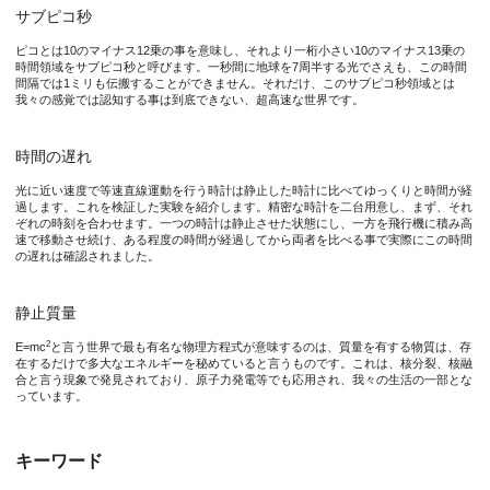
図2. 荷電粒子周りに形成されるクーロン電場の二次元分布
サブピコ秒
(a,b)点電荷が形成する電場二次元分布の概念図。点電荷は赤
ピコとは10のマイナス12乗の事を意味し、それより一桁小さい10のマイナス13乗の
時間領域をサブピコ秒と呼びます。一秒間に地球を7周半する光でさえも、この時間
間隔では1ミリも伝搬することができません。それだけ、このサブピコ秒領域とは
我々の感覚では認知する事は到底できない、超高速な世界です。
特記事項
雑誌名：
Nature Physics
時間の遅れ
論文タイトル：Ultrafast visualization of an electric field under t
光に近い速度で等速直線運動を行う時計は静止した時計に比べてゆっくりと時間が経
論文タイトル訳：ローレンツ変換下における電場の超高速計測
過します。これを検証した実験を紹介します。精密な時計を二台用意し、まず、それ
ぞれの時刻を合わせます。一つの時計は静止させた状態にし、一方を飛行機に積み高
著者： Masato Ota, Koichi Kan, Soichiro Komada, Youwei Wang,
速で移動させ続け、ある程度の時間が経過してから両者を比べる事で実際にこの時間
の遅れは確認されました。
著者（漢字表記）：太田雅人（大阪大学レーザー科学研究所）、菅晃一
DOI number：
https://doi.org/10.1038/s41567-022-01767-w
静止質量
本研究は、JSPS科研費（JP20H02206, JP19K05331, JP2
2
E=mc
と言う世界で最も有名な物理方程式が意味するのは、質量を有する物質は、存
在するだけで多大なエネルギーを秘めていると言うものです。これは、核分裂、核融
合と言う現象で発見されており、原子力発電等でも応用され、我々の生活の一部とな
っています。
参考URL
中嶋 誠 准教授 研究者Web
キーワード
https://www.ile.osaka-u.ac.jp/research/ths/