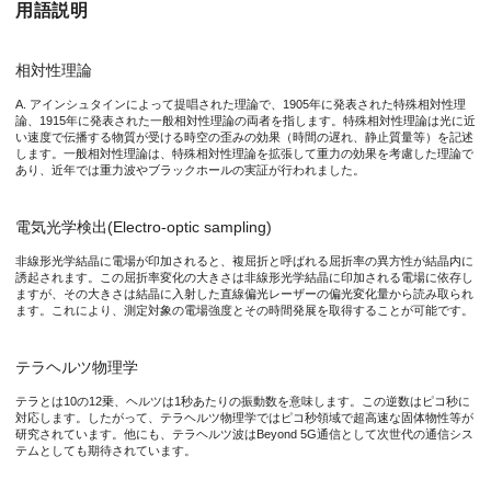
用語説明
相対性理論
図1. 光速に近い電子ビーム（図中楕円）の伝搬に伴う平面電場
A. アインシュタインによって提唱された理論で、1905年に発表された特殊相対性理
論、1915年に発表された一般相対性理論の両者を指します。特殊相対性理論は光に近
い速度で伝播する物質が受ける時空の歪みの効果（時間の遅れ、静止質量等）を記述
します。一般相対性理論は、特殊相対性理論を拡張して重力の効果を考慮した理論で
研究の背景
あり、近年では重力波やブラックホールの実証が行われました。
1905年にアインシュタインが発表した一つの論文中で、（特殊）相対
電気光学検出(Electro-optic sampling)
[1] Einstein, A. Zur Elektro dynamik bewegter Körper. Ann. Ph
非線形光学結晶に電場が印加されると、複屈折と呼ばれる屈折率の異方性が結晶内に
誘起されます。この屈折率変化の大きさは非線形光学結晶に印加される電場に依存し
ますが、その大きさは結晶に入射した直線偏光レーザーの偏光変化量から読み取られ
ます。これにより、測定対象の電場強度とその時間発展を取得することが可能です。
研究の内容
テラヘルツ物理学
本研究グループは、電磁気における特殊相対性理論（図2a,b
テラとは10の12乗、ヘルツは1秒あたりの振動数を意味します。この逆数はピコ秒に
本研究成果では、電磁気における特殊相対性理論の直接実証とい
対応します。したがって、テラヘルツ物理学ではピコ秒領域で超高速な固体物性等が
研究されています。他にも、テラヘルツ波はBeyond 5G通信として次世代の通信シス
テムとしても期待されています。