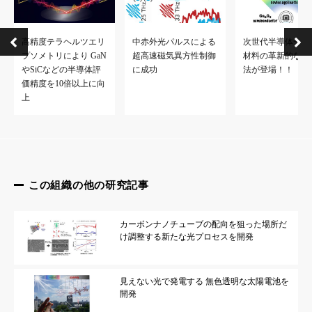
高精度テラヘルツエリ
中赤外光パルスによる
次世代半導体デバ
プソメトリにより GaN
超高速磁気異方性制御
材料の革新的な評
やSiCなどの半導体評
に成功
法が登場！！
価精度を10倍以上に向
上
この組織の他の研究記事
カーボンナノチューブの配向を狙った場所だ
け調整する新たな光プロセスを開発
見えない光で発電する 無色透明な太陽電池を
開発