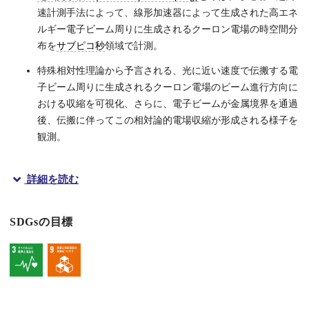
速計測手法によって、線形加速器によって生成された高エネ
ルギー電子ビーム周りに生成されるクーロン電場の時空間分
布を
サブピコ秒
領域で計測。
特殊相対性理論から予言される、光に近い速度で伝搬する電
子ビーム周りに生成されるクーロン電場のビーム進行方向に
おける収縮を可視化、さらに、電子ビームが金属境界を通過
後、伝搬に伴ってこの相対論的電場収縮が形成される様子を
観測。
詳細を読む
概要
SDGsの目標
大阪大学レーザー科学研究所の中嶋誠准教授、太田雅人特任研究員
相対性理論は現代物理の基礎であり、その正当性に疑問を投げか
中嶋准教授らの研究グループは、電気光学検出と呼ばれる、
テラ
本研究成果は、日本時間2022 年10 月21日（金曜日）午前0時に