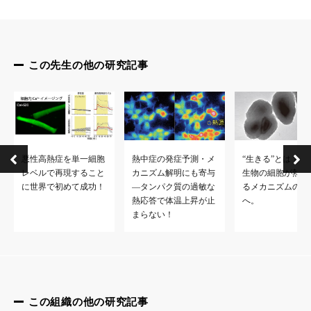
1. 鈴木 団 講師 研究者総覧URL
https://rd.iai.osaka-u.ac.jp/ja/ca5ca6ff0ffeeff2.html
2. 2021年1月16日ResOU “生きる”とは？私たち生物の細
この先生の他の研究記事
http://www.protein.osaka-u.ac.jp/achievements/press_releas
悪性高熱症を単一細胞
熱中症の発症予測・メ
“生きる”とは？私
レベルで再現すること
カニズム解明にも寄与
生物の細胞が熱を
に世界で初めて成功！
―タンパク質の過敏な
るメカニズムの解
熱応答で体温上昇が止
へ。
まらない！
この組織の他の研究記事