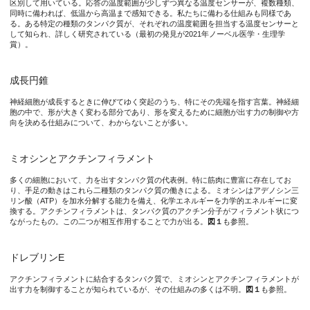
これまでに、ドレブリンEの濃度は、神経細胞の成熟に伴い減少
区別して用いている。応答の温度範囲が少しずつ異なる温度センサーが、複数種類、
同時に備われば、低温から高温まで感知できる。私たちに備わる仕組みも同様であ
る。ある特定の種類のタンパク質が、それぞれの温度範囲を担当する温度センサーと
して知られ、詳しく研究されている（最初の発見が2021年ノーベル医学・生理学
賞）。
図1. ミオシンとアクチンフィラメント（タンパク質のフィラ
成長円錐
神経細胞が成長するときに伸びてゆく突起のうち、特にその先端を指す言葉。神経細
研究の内容
胞の中で、形が大きく変わる部分であり、形を変えるために細胞が出す力の制御や方
向を決める仕組みについて、わからないことが多い。
そこで研究グループは、アクチン、ミオシン、ドレブリンEの3つ
ミオシンとアクチンフィラメント
顕微鏡で観察したところ、視野内の温度が室温の時は、これまで
多くの細胞において、力を出すタンパク質の代表例。特に筋肉に豊富に存在してお
り、手足の動きはこれら二種類のタンパク質の働きによる。ミオシンはアデノシン三
リン酸（ATP）を加水分解する能力を備え、化学エネルギーを力学的エネルギーに変
換する。アクチンフィラメントは、タンパク質のアクチン分子がフィラメント状につ
図2. (a)局所熱パルス法の模式図。(b)局所熱パルス法によ
ながったもの。この二つが相互作用することで力が出る。
図１
も参照。
ドレブリンE
アクチンフィラメントに結合するタンパク質で、ミオシンとアクチンフィラメントが
図3. 精密な温度制御技術を用いた実験から、ドレブリンEは、体
出す力を制御することが知られているが、その仕組みの多くは不明。
図１
も参照。