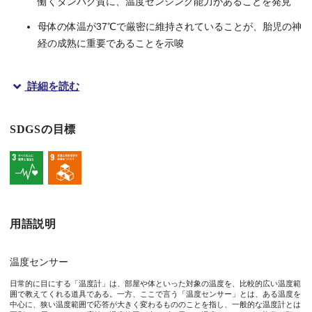
働くタンパク質に、温度センシング能力があることを発見
母体の体温が37℃で厳密に維持されていることが、胎児の神
経の成熟に重要であることを示唆
詳細を読む
概要
SDGSの目標
大阪大学蛋白質研究所蛋白質ナノ科学研究室の鈴木団講師と、東
私たちの体に備わる
温度センサー
が今年のノーベル医学・生理学
このようなアイディアの検証を続けて来た鈴木講師らのグループ
本研究成果は、アメリカ化学会（ACS）発行の「Nano Lette
用語説明
研究の背景
温度センサー
日常的に目にする「温度計」は、部屋や体といった対象の温度を、比較的広い温度範
私たちヒトを含む哺乳類の胎児は、母親の胎内で成長します。こ
囲で教えてくれる道具である。一方、ここで言う「温度センサー」とは、ある温度を
中心に、狭い温度範囲で応答が大きく変わるもののことを指し、一般的な温度計とは