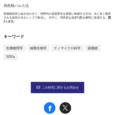
局所熱パルス法
本研究成果が社会に与える影響(本研究成果の意義)
顕微鏡技術と組み合わせて、視野内の温度変化を精密に制御する方法。水に良く吸収
ドレブリンEの濃度変化による力の制御、という生理機能は、生
される波長の光をレンズで集光し、水中に、局所的な温度勾配を瞬時に形成する。
図
2
も参照。
今年のノーベル医学・生理学賞の対象は、私たちの体に備わる温
キーワード
特記事項
生物物理学
細胞生物学
ナノマイクロ科学
顕微鏡
本研究成果は、2021年11月9日（火）22時（日本時間）にアメリカ
SDGs
タイトル：“Microscopic temperature control reveals cooperative r
†
†
†
著者名：Hiroaki Kubota
, Hiroyuki Ogawa
, Makito Miyazaki
,
†
共筆頭著者、*共責任著者
ＤＯＩ：
https://doi.org/10.1021/acs.nanolett.1c02955
この研究に関するお問合せ
なお、本研究は、日本学術振興会科学研究費補助金、JSTさきがけ
参考URL