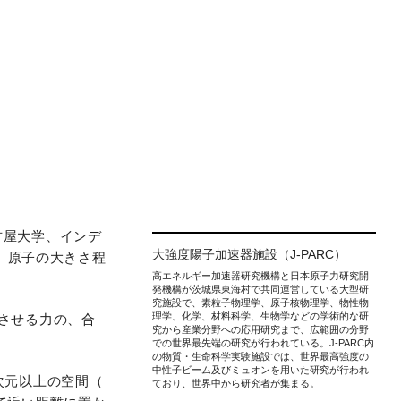
古屋大学、インデ
大強度陽子加速器施設（J-PARC）
、原子の大きさ程
⾼エネルギー加速器研究機構と⽇本原⼦⼒研究開
発機構が茨城県東海村で共同運営している⼤型研
究施設で、素粒⼦物理学、原⼦核物理学、物性物
理学、化学、材料科学、⽣物学などの学術的な研
させる力の、合
究から産業分野への応⽤研究まで、広範囲の分野
での世界最先端の研究が⾏われている。J-PARC内
の物質・⽣命科学実験施設では、世界最⾼強度の
中性⼦ビーム及びミュオンを⽤いた研究が⾏われ
次元以上の空間（
ており、世界中から研究者が集まる。