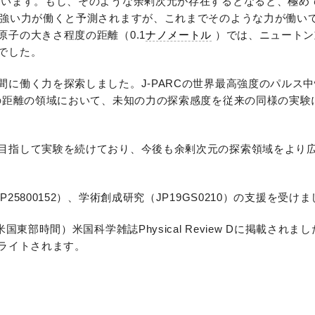
います。もし、そのような余剰次元が存在するとなると、極め
い強い力が働くと予測されますが、これまでそのような力が働い
子の大きさ程度の距離（0.1
ナノメートル
）では、ニュートン重
でした。
に働く力を探索しました。J-PARCの世界最高強度のパルス
の距離の領域において、未知の力の探索感度を従来の同様の実験
目指して実験を続けており、今後も余剰次元の探索領域をより
5800152）、学術創成研究（JP19GS0210）の支援を受け
東部時間）米国科学雑誌Physical Review Dに掲載されま
イライトされます。