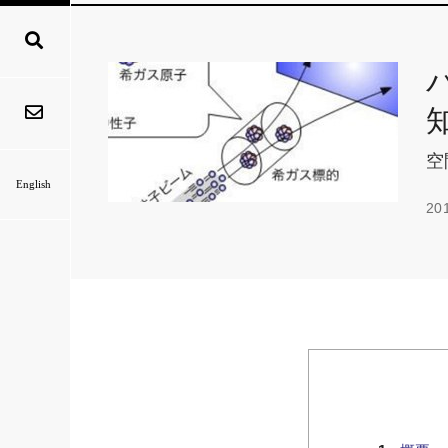
空
English
20