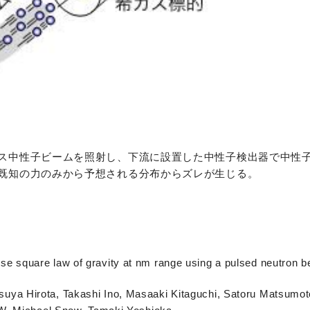
ス中性子ビームを照射し、下流に設置した中性子検出器で中性
既知の力のみから予想される分布からズレが生じる。
 square law of gravity at nm range using a pulsed neutron 
a Hirota, Takashi Ino, Masaaki Kitaguchi, Satoru Matsumoto