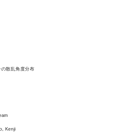
子の散乱角度分布
beam
, Kenji