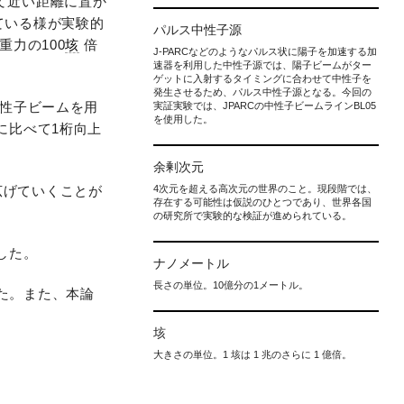
て近い距離に置か
ている様が実験的
パルス中性子源
力の100
垓
倍
J-PARCなどのようなパルス状に陽子を加速する加
速器を利用した中性子源では、陽子ビームがター
ゲットに入射するタイミングに合わせて中性子を
発生させるため、パルス中性子源となる。今回の
中性子ビームを用
実証実験では、JPARCの中性子ビームラインBL05
を使用した。
に比べて1桁向上
余剰次元
広げていくことが
4次元を超える高次元の世界のこと。現段階では、
存在する可能性は仮説のひとつであり、世界各国
の研究所で実験的な検証が進められている。
ました。
ナノメートル
長さの単位。10億分の1メートル。
した。また、本論
垓
大きさの単位。1 垓は 1 兆のさらに 1 億倍。