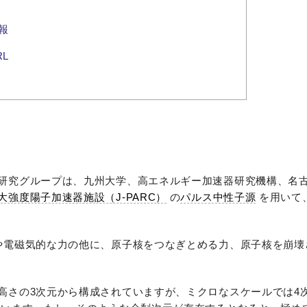
報
L
研究グループは、九州大学、高エネルギー加速器研究機構、名
大強度陽子加速器施設（J-PARC）
の
パルス中性子源
を用いて
や電磁気的な力の他に、原子核をつなぎとめる力、原子核を崩壊
高さの3次元から構成されていますが、ミクロなスケールでは4