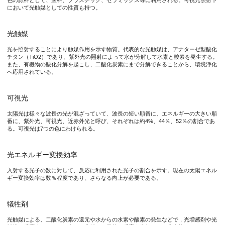
色の顔料として、塗料、プラスチック、セラミックス等に利用される。可視光照射下
において光触媒としての性質も持つ。
太陽光で水を分解して水素と酸素を生成することができる光触媒
光触媒
植物の光合成における
Z-スキーム
を参考に、2次元ヘテロ構造の
光を照射することにより触媒作用を示す物質。代表的な光触媒は、アナターゼ型酸化
チタン（TiO2）であり、紫外光の照射によって水が分解して水素と酸素を発生する。
また、有機物の酸化分解を起こし、二酸化炭素にまで分解できることから、環境浄化
本研究成果が社会に与える影響（本研究成果の意義）
へ応用されている。
本研究では、太陽光エネルギーを化学エネルギーへ完璧に変換す
可視光
太陽光は様々な波長の光が混ざっていて、波長の短い順番に、エネルギーの大きい順
番に、紫外光、可視光、近赤外光と呼び、それぞれは約4%、44％、52％の割合であ
特記事項
る。可視光は7つの色にわけられる。
本研究成果は、近日中に Angewandte Chemie International E
光エネルギー変換効率
タイトル：“ Z-Scheme Photocatalytic Overall Pure-Water Splittin
入射する光子の数に対して、反応に利用された光子の割合を示す。現在の太陽エネル
ギー変換効率は数％程度であり、さらなる向上が必要である。
著者名：Mingshan Zhu, Zhichao Sun, Mamoru Fujitsuka, and T
犠牲剤
研究者のコメント
光触媒による、二酸化炭素の還元や水からの水素や酸素の発生などで，光増感剤や光