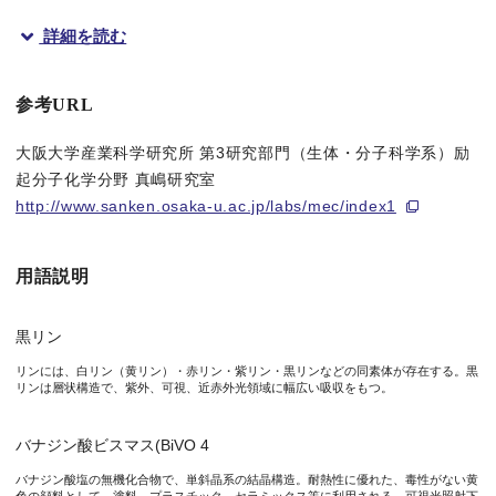
詳細を読む
概要
大阪大学産業科学研究所の真嶋哲朗教授、藤塚守准教授らの研究
参考URL
従来の光触媒では、太陽光の3-4％にすぎない紫外光を利用する
大阪大学産業科学研究所 第3研究部門（生体・分子科学系）励
起分子化学分野 真嶋研究室
今回、真嶋教授、藤塚准教授らの研究グループは、紫外光のみなら
http://www.sanken.osaka-u.ac.jp/labs/mec/index1
この黒リンとバナジン酸ビスマスからなる光触媒は、
犠牲剤
や
バ
用語説明
本研究成果は、Angewandte Chemie International Editi
黒リン
リンには、白リン（黄リン）・赤リン・紫リン・黒リンなどの同素体が存在する。黒
リンは層状構造で、紫外、可視、近赤外光領域に幅広い吸収をもつ。
図1 黒リンとバナジン酸ビスマス(BiVO
)の2成分からなる光触媒の電
4
バナジン酸ビスマス(BiVO 4
バナジン酸塩の無機化合物で、単斜晶系の結晶構造。耐熱性に優れた、毒性がない黄
研究の背景