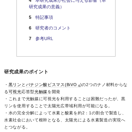
本研究成果が社会に与える影響（本
研究成果の意義）
特記事項
研究者のコメント
参考URL
研究成果のポイント
・
黒リン
と
バナジン酸ビスマス(BiVO
)の2つのナノ材料からな
4
る
可視光
応答型
光触媒
を開発
・これまで光触媒に可視光を利用することは困難だったが、黒
リンを使用することで太陽光広帯域利用が可能になる。
・水の完全分解によって水素と酸素を約2：1の割合で製造し、
水素社会において根幹となる、太陽光による水素製造の実現へ
とつながる。