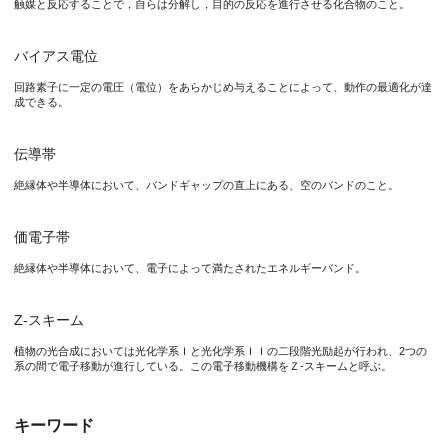
触媒と反応することで，自らは分解し，目的の反応を進行させる化合物のこと。
太陽光エネルギーを利用した光触媒（人工光合成とも呼ばれる）
バイアス電位
回路素子に一定の電圧（電位）をあらかじめ与えることによって、動作の最適化が達
成できる。
伝導帯
絶縁体や半導体において、バンドギャップの直上にある、空のバンドのこと。
価電子帯
絶縁体や半導体において、電子によって満たされたエネルギーバンド。
Z-スキーム
植物の光合成においては光化学系Ｉと光化学系ＩＩの二段階光励起が行われ、2つの
系の間で電子移動が進行している。この電子移動機構をＺ-スキームと呼ぶ。
キーワード