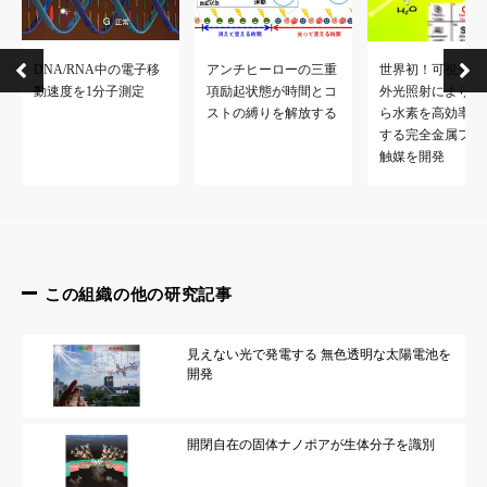
DNA/RNA中の電子移
アンチヒーローの三重
世界初！可視光・
動速度を1分子測定
項励起状態が時間とコ
外光照射により、
ストの縛りを解放する
ら水素を高効率で
する完全金属フリ
触媒を開発
この組織の他の研究記事
見えない光で発電する 無色透明な太陽電池を
開発
開閉自在の固体ナノポアが生体分子を識別