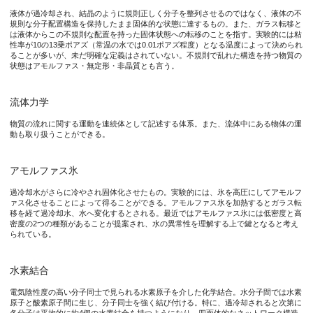
液体が過冷却され、結晶のように規則正しく分子を整列させるのではなく、液体の不
図2 過冷却水において、水素結合していた2つの水分子（紅白
規則な分子配置構造を保持したまま固体的な状態に達するもの。また、ガラス転移と
は液体からこの不規則な配置を持った固体状態への転移のことを指す。実験的には粘
性率が10の13乗ポアズ（常温の水では0.01ポアズ程度）となる温度によって決められ
ることが多いが、未だ明確な定義はされていない。不規則で乱れた構造を持つ物質の
状態はアモルファス・無定形・非晶質とも言う。
研究の背景
最も身近な物質である水は他の液体性物質と異なり多くの不可思
流体力学
物質の流れに関する運動を連続体として記述する体系。また、流体中にある物体の運
動も取り扱うことができる。
研究の成果
アモルファス氷
本研究では、分子動力学法と呼ばれるコンピュータシミュレーシ
過冷却水がさらに冷やされ固体化させたもの。実験的には、氷を高圧にしてアモルフ
ァス化させることによって得ることができる。アモルファス氷を加熱するとガラス転
その結果、過冷却されると水素結合ネットワークが柔らかな部分と
移を経て過冷却水、水へ変化するとされる。最近ではアモルファス氷には低密度と高
密度の2つの種類があることが提案され、水の異常性を理解する上で鍵となると考え
られている。
本研究成果が社会に与える影響（本研究成果の意義）
水素結合
過冷却水の性質を解明することは、「純水を冷やすとガラスになる
電気陰性度の高い分子同士で見られる水素原子を介した化学結合。水分子間では水素
原子と酸素原子間に生じ、分子同士を強く結び付ける。特に、過冷却されると次第に
さらに、過冷却水は生命の活動とも密接に関係しています。例え