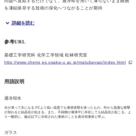
問題へ直結するだけでなく、過冷却を用いて凍らないまま細胞
を凍結保存する技術の深化へつながることが期待
詳細を読む
概要
大阪大学大学院基礎工学研究科の金鋼准教授と名古屋大学大学院理
参考URL
過冷却水の性質を理解することは、「純水を冷やすとガラス にな
基礎工学研究科 化学工学領域 松林研究室
http://www.cheng.es.osaka-u.ac.jp/matubayasi/index.html
今回本研究グループは、分子動力学法と呼ばれるコンピュータシ
本研究成果は、米国科学振興協会（AAAS）が出版する総合科学誌「S
用語説明
過冷却水
水が凍って氷になる 0℃より低い温度でも液体状態を保ったもの。外から急激な衝撃
が加わると結晶化が始まる。また、不純物が液体中に存在しても結晶化が起こる。よ
図1 左図：過冷却水が注がれ、衝撃を受けて凍る様子（藤野丈志
り一般的に、融点以下に冷却された液体のことを過冷却液体と呼ぶ。
ガラス