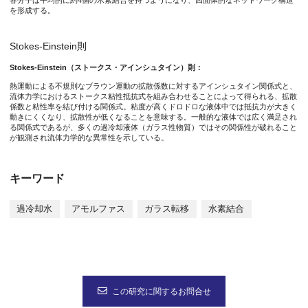
各分子は平均的に約4個の水素結合を持つようになり、四面体的なネットワーク構造
を形成する。
すでに、過冷却を応用しiPS細胞の保存技術へ展開されています
Stokes-Einstein則
Stokes-Einstein（ストークス・アインシュタイン）則：
特記事項
熱運動による不規則なブラウン運動の拡散係数に対するアインシュタイン関係式と、
流体力学におけるストークス粘性抵抗式を組み合わせることによって得られる、拡散
本研究成果は、2017年8月19日（土）午前4時（日本時間）に米国科
係数と粘性率を結び付ける関係式。粘度が高くドロドロな液体中では抵抗力が大きく
動きにくくなり、拡散性が低くなることを意味する。一般的な液体では広く満足され
る関係式であるが、多くの過冷却液体（ガラス性物質）ではその関係性が破れること
タイトル：“Identifying time scales for violation/preservation of 
が観測され流体力学的な異常性を示している。
著者名：Takeshi Kawasaki and Kang Kim
DOI：10.1126/sciadv.1700399
キーワード
なお、本研究は、科学研究費補助金・新学術領域「理論と実験の
過冷却水
アモルファス
ガラス転移
水素結合
この研究に関するお問合せ