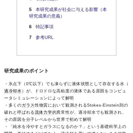
本研究成果が社会に与える影響（本
研究成果の意義）
特記事項
参考URL
研究成果のポイント
・氷点下（0℃以下）でも凍らずに液体状態として存在する水（
過冷却水
）が、ドロドロな高粘度の液体である原因をコンピュ
ータシミュレーションによって解明
・多くの
ガラス
性物質において観測されるStokes-Einstein則の
破れと呼ばれる
流体力学
的異常性が、過冷却水でも観測され、
その原因を分子レベルから世界で初めて解明
・「純水を冷やすとガラスになるのか？」という基礎科学上の