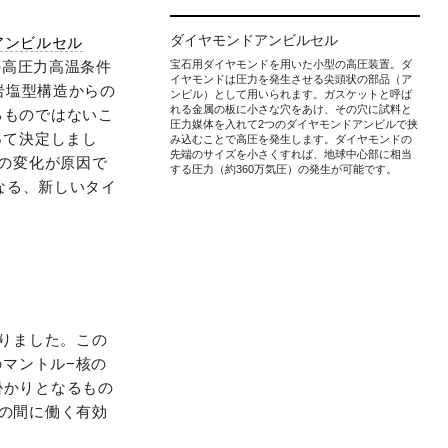
ダイヤモンドアンビルセル
アンビルセル
の高圧力高温条件
宝石用ダイヤモンドを用いた小型の高圧装置。ダ
イヤモンドは圧力を発生させる尖頭状の部品（ア
岩塩型構造からの
ンビル）として用いられます。ガスケットと呼ば
れる金属の板に小さな穴をあけ、その穴に試料と
るものではないこ
圧力媒体を入れて2つのダイヤモンドアンビルで挟
って決定しまし
み込むことで高圧を発生します。ダイヤモンドの
先端のサイズを小さくすれば、地球中心部に相当
態の変化が原因で
する圧力（約360万気圧）の発生が可能です。
なる、新しいタイ
なりました。この
のマントル−核の
掛かりとなるもの
の間に働く有効