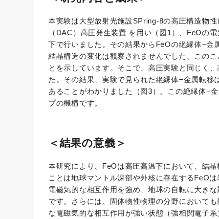
本実験は大型放射光施設SPring-8の高圧構造物
（DAC）高圧発生装置 を用い（図1）、FeOの
下で行いました。その結果からFeOの絶縁体−金
結晶構造の変化は観察されませんでした。このこ
とを示しています。そこで、高圧実験と同じく、
た。その結果、実験で見られた絶縁体−金属転移
あることがわかりました（図3）。この絶縁体−金
プの機構です。
＜結果の意義＞
本研究により、FeOは高圧高温下において、結
ことは地球マントル深部や外核に存在するFeOは
電磁気的な相互作用を強め、地球の自転に大きな
です。さらには、固体物性物理の分野においても
な電磁気的な相互作用が強い状態（強相関電子系