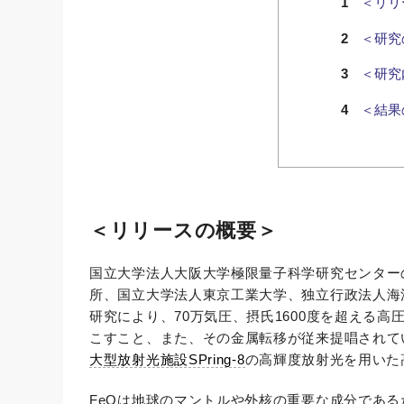
＜リリ
＜研究
＜研究
＜結果
＜リリースの概要＞
国立大学法人大阪大学極限量子科学研究センター
所、国立大学法人東京工業大学、独立行政法人海
研究により、70万気圧、摂氏1600度を超える
こすこと、また、その金属転移が従来提唱されて
大型放射光施設SPring-8
の高輝度放射光を用いた
FeOは地球のマントルや外核の重要な成分である