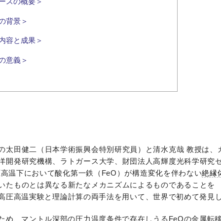
ースの概要＞
の背景＞
内容と成果＞
の意義＞
の太田健二（日本学術振興会特別研究員）と清水克哉 教授は、
洋開発研究機構、ラトガース大学、財団法人高輝度光科学研究
高圧高温下において酸化第一鉄（FeO）が構造変化を伴わない
絶縁
いたものとは異なる新たなメカニズムによるものであることを
高圧高温実験と理論計算の両手法を用いて、世界で初めて発見
ため、マントル深部の圧力温度条件で存在しうるFeOの金属転