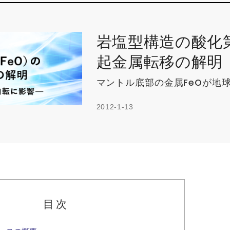
岩塩型構造の酸化
起金属転移の解明
マントル底部の金属FeOが地
2012-1-13
目次