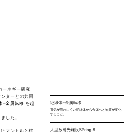
カーネギー研究
センターとの共同
絶縁体−金属転移
体−金属転移
を起
電気が流れにくい絶縁体から金属へと物質が変化
すること。
しました。
大型放射光施設SPring-8
移はマントルと核