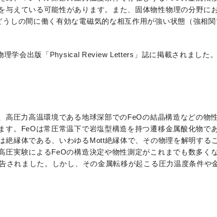
を与えている可能性があります。また、固体物性物理の分野に
どうしの間に働く有効な電磁気的な相互作用が強い状態（強相関
出版「Physical Review Letters」誌に掲載されました
、高圧力高温環境である地球深部でのFeOの結晶構造などの物
ます。FeOは常圧常温下で岩塩型構造を持つ遷移金属酸化物で
は絶縁体である、いわゆるMott絶縁体で、その物理を解明する
高圧実験によるFeOの構造決定や物性測定がこれまでも数多く
て報告されました。しかし、その金属転移が起こる圧力温度条件や