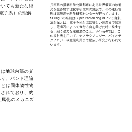
兵庫県の播磨科学公園都市にある世界最高の放射
おいても新たな絶
光を生み出す理化学研究所の施設で、その運転管
電子系）の理解
理は高輝度光科学研究センターが行っています。
SPring-8の名前はSuper Photon ring-8GeVに由来。
放射光とは、電子を光とほぼ等しい速度まで加速
し、電磁石によって進行方向を曲げた時に発生す
る、細く強力な電磁波のこと。SPring-8では、こ
。
の放射光を用いて、ナノテクノロジー、バイオテ
クノロジーや産業利用まで幅広い研究が行われて
います。
性は地球内部のダ
あり、バンド理論
ことは固体物性物
なされており、約
金属化のメカニズ