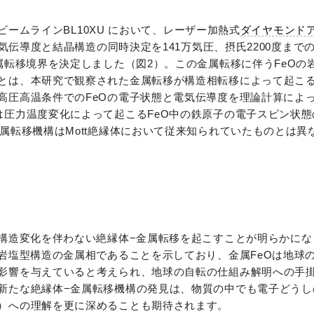
性ビームラインBL10XU において、レーザー加熱式
ダイヤモンド
電気伝導度と結晶構造の同時決定を141万気圧、摂氏2200度まで
属転移境界を決定しました（図2）。この金属転移に伴うFeOの
とは、本研究で観察された金属転移が構造相転移によって起こ
高圧高温条件でのFeOの電子状態と電気伝導度を理論計算によ
は圧力温度変化によって起こるFeO中の鉄原子の電子スピン状
属転移機構はMott絶縁体において従来知られていたものとは異
晶構造変化を伴わない絶縁体−金属転移を起こすことが明らかに
岩塩型構造の金属相であることを示しており、金属FeOは地球
影響を与えていると考えられ、地球の自転の仕組み解明への手
新たな絶縁体−金属転移機構の発見は、物質の中でも電子どうし
）への理解を更に深めることも期待されます。