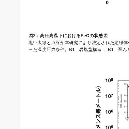
図2：高圧高温下におけるFeOの状態図
黒い太線と点線が本研究により決定された絶縁体
った温度圧力条件。B1、岩塩型構造；rB1、歪