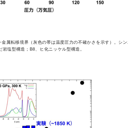
−金属転移境界（灰色の帯は温度圧力の不確かさを示す）。シン
んだ岩塩型構造；B8、ヒ化ニッケル型構造。