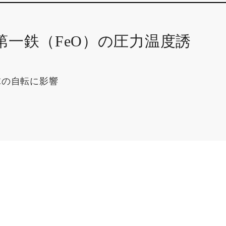
第一鉄（FeO）の圧力温度誘
球の自転に影響
用語説明