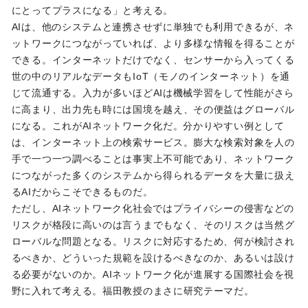
にとってプラスになる」と考える。
AIは、他のシステムと連携させずに単独でも利用できるが、ネ
ットワークにつながっていれば、より多様な情報を得ることが
できる。インターネットだけでなく、センサーから入ってくる
世の中のリアルなデータもIoT（モノのインターネット）を通
じて流通する。入力が多いほどAIは機械学習をして性能がさら
に高まり、出力先も時には国境を越え、その便益はグローバル
になる。これがAIネットワーク化だ。分かりやすい例として
は、インターネット上の検索サービス。膨大な検索対象を人の
手で一つ一つ調べることは事実上不可能であり、ネットワーク
につながった多くのシステムから得られるデータを大量に扱え
るAIだからこそできるものだ。
ただし、AIネットワーク化社会ではプライバシーの侵害などの
リスクが格段に高いのは言うまでもなく、そのリスクは当然グ
ローバルな問題となる。リスクに対応するため、何が検討され
るべきか、どういった規範を設けるべきなのか、あるいは設け
る必要がないのか。AIネットワーク化が進展する国際社会を視
野に入れて考える。福田教授のまさに研究テーマだ。