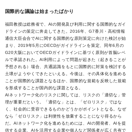
国際的な議論は始まったばかり
福田教授は総務省で、AIの開発及び利用に関する国際的なガイ
ドラインの策定に奔走してきた。2016年、G7香川・高松情報
通信大臣会合でAIに関する国際的な原則策定に向けた検討が始
まり、2019年5月にOECDがガイドラインを策定、同年6月の
G20大阪においてOECDガイドラインに基づく原則が首脳レベ
ルで承認された。AI利用によって問題が起きた（起きることが
予想される）場合、共通認識をもとに国際的に対策を検討する
土壌がようやくできたといえる。今後は、その具体化を進める
ことが国際的な課題となるほか、国際的な規範を反映した規範
を形成することが国内的な課題となる。
AIネットワーク化のリスクに関しては、リスクの「適切な」管
理が重要だという。「適切な」とは、「ゼロリスク」ではな
く、社会的に受容できるものかどうかがポイントとなる。なぜ
なら「ゼロリスク」は利便性を放棄することになり得るから
だ。AIネットワーク化を進めるためには、AIの開発者、AIを提
供する企業、AIを活用する企業や個人など関係者が広く共有で