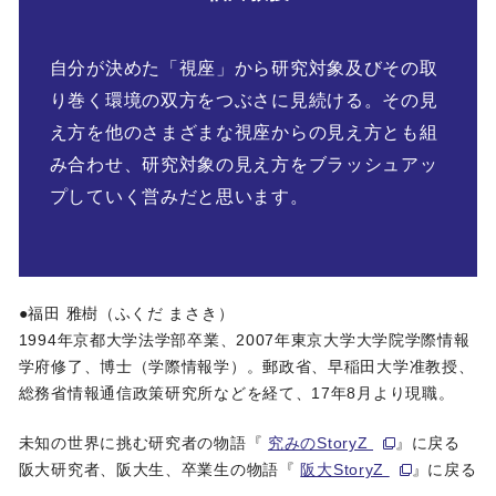
自分が決めた「視座」から研究対象及びその取
り巻く環境の双方をつぶさに見続ける。その見
え方を他のさまざまな視座からの見え方とも組
み合わせ、研究対象の見え方をブラッシュアッ
プしていく営みだと思います。
●福田 雅樹（ふくだ まさき）
1994年京都大学法学部卒業、2007年東京大学大学院学際情報
学府修了、博士（学際情報学）。郵政省、早稲田大学准教授、
総務省情報通信政策研究所などを経て、17年8月より現職。
未知の世界に挑む研究者の物語『
究みのStoryZ
』に戻る
阪大研究者、阪大生、卒業生の物語『
阪大StoryZ
』に戻る