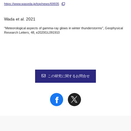
https://www.waseda.jp/top/news/69935
研究の波及効果や社会的影響
Wada et al. 2021
雷は最も身近な自然現象でありながら、科学的には未だ多くの謎が
“Meteorological aspects of gamma-ray glows in winter thunderstorms”, Geophysical
さらに、雷と類似した現象は大気に限らず、より遠くの宇宙でも
Research Letters, 48, e2020GL091910
今後の課題
冬季の雷は雲底が低く、観測に理想的である反面、夏の雷よりも
平均的に見ると、一つの観測拠点では冬季全体で1-2回の雷事
この研究に関するお問合せ
研究者のコメント
本研究では、雷雲から生ずるガンマ線イメージングに成功しまし