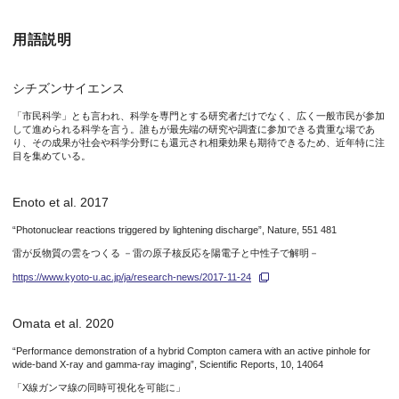
図4. コンプトンカメラでとらえた①、②のイベントのガンマ線
用語説明
図5. ①、②のイベント初期におけるレーダーマップ。左は1/14 
シチズンサイエンス
「市民科学」とも言われ、科学を専門とする研究者だけでなく、広く一般市民が参加
して進められる科学を言う。誰もが最先端の研究や調査に参加できる貴重な場であ
り、その成果が社会や科学分野にも還元され相乗効果も期待できるため、近年特に注
目を集めている。
図6. コンプトンカメラでとらえた、ガンマ線画像の時間変化。①のイ
Enoto et al. 2017
そのために新しく開発した手法
“Photonuclear reactions triggered by lightening discharge”, Nature, 551 481
雷が反物質の雲をつくる －雷の原子核反応を陽電子と中性子で解明－
本研究では新潟県十日町市松代にある生涯教育センター（北緯37°
https://www.kyoto-u.ac.jp/ja/research-news/2017-11-24
ガンマ線は光の仲間ですが、目で見ることはできません。また粒
Omata et al. 2020
“Performance demonstration of a hybrid Compton camera with an active pinhole for
wide-band X-ray and gamma-ray imaging”, Scientific Reports, 10, 14064
図7. 左) サッカーの場面に例えた、コンプトンカメラの撮像原
「X線ガンマ線の同時可視化を可能に」