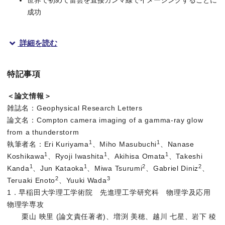
世界で初めて雷雲を直接ガンマ線でイメージングすることに
成功
詳細を読む
概要
特記事項
早稲田大学理工学術院の片岡 淳（かたおか じゅん）教授らの
＜論文情報＞
本研究成果は、2022年9月29日（木）午前9時（米国東部標準時・夏時間）
雑誌名：Geophysical Research Letters
論文名：Compton camera imaging of a gamma-ray glow
これまでの研究で分かっていたこと
from a thunderstorm
1
1
執筆者名：Eri Kuriyama
、Miho Masubuchi
、Nanase
雷は最も身近な自然現象の一つで、強い上昇気流がある積乱雲で生
1
1
1
Koshikawa
、Ryoji Iwashita
、Akihisa Omata
、Takeshi
1
1
2
2
Kanda
、Jun Kataoka
、Miwa Tsurumi
、Gabriel Diniz
、
雷といえば、まず稲妻とよばれる閃光を思い浮かべます。これは
2
3
Teruaki Enoto
、Yuuki Wada
雷から生ずるガンマ線には継続時間が数百ミリ秒と短く、稲妻放電と
1．早稲田大学理工学術院 先進理工学研究科 物理学及応用
物理学専攻
栗山 映里 (論文責任著者)、増渕 美穂、越川 七星、岩下 稜