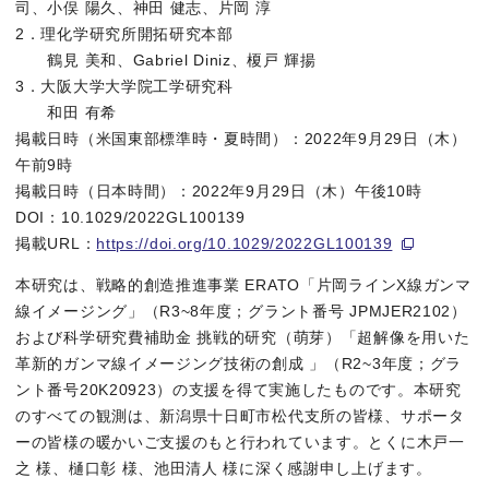
司、小俣 陽久、神田 健志、片岡 淳
図1. (a) 冬季日本海側で雷が発生するメカニズム (b) 新潟
2．理化学研究所開拓研究本部
鶴見 美和、Gabriel Diniz、榎戸 輝揚
3．大阪大学大学院工学研究科
図2. 雷雲中でガンマ線が発生するメカニズムと稲妻（雷放電）
和田 有希
掲載日時（米国東部標準時・夏時間）：2022年9月29日（木）
午前9時
今回の研究で新たに実現しようとしたこと、明らかになっ
掲載日時（日本時間）：2022年9月29日（木）午後10時
DOI：10.1029/2022GL100139
2022年1月14日に、雷雲に付随した2回のガンマ線イベントを検
掲載URL：
https://doi.org/10.1029/2022GL100139
続いてコンプトンカメラでとらえた強度変化を図4に示します。上記
本研究は、戦略的創造推進事業 ERATO「片岡ラインX線ガンマ
線イメージング」（R3~8年度；グラント番号 JPMJER2102）
最後に、今回得られたガンマ線画像の有意性（信頼性）について、
および科学研究費補助金 挑戦的研究（萌芽）「超解像を用いた
革新的ガンマ線イメージング技術の創成 」（R2~3年度；グラ
ント番号20K20923）の支援を得て実施したものです。本研究
図3. シンチレータでとらえた雷雲ガンマ線のイベント。左が①、右
のすべての観測は、新潟県十日町市松代支所の皆様、サポータ
ーの皆様の暖かいご支援のもと行われています。とくに木戸一
之 様、樋口彰 様、池田清人 様に深く感謝申し上げます。