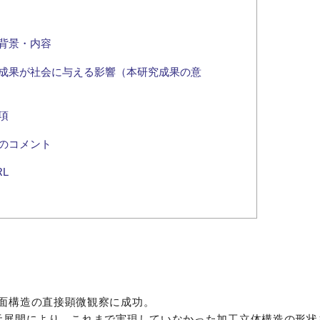
背景・内容
成果が社会に与える影響（本研究成果の意
項
のコメント
L
面構造の直接顕微観察に成功。
元展開により、これまで実現していなかった加工立体構造の形状