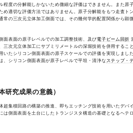
ル程度の分解能しかないため微細な評価はできません。また原
ため適切な評価方法ではありません。原子分解能をもつ走査ト
通常の三次元立体加工側面では、その幾何学的配置関係から顕
側面表面の原子レベルでの加工調整技術、及び
電子ビーム回折
、三次元立体加工にサブミリメートルの深堀技術を併用するこ
用いたシリコン側面表面の原子スケールでの評価を実現しまし
は、シリコン側面表面が原子レベルで平坦・清浄な
ステップ・
本研究成果の意義）
体超集積回路の構築の推進、即ちエッチング技術を用いたデバ
には側面表面を土台にしたトランジスタ構造の基礎となるヘテ