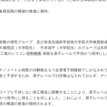
集積回路の構築の推進に期待。
助教の研究グループ、及び奈良先端科学技術大学院大学物質創
大畑慧訓（大学院生）、竹本昌平（大学院生）のグループは共
工後のシリコン
切削側面
表面を原子レベルで平坦かつ清浄にし
ナノメートル程度の分解能をもつ走査電子顕微鏡でしかなされ
造と干渉するため、原子レベルでの評価はなされておらず、デ
ローブと干渉しない加工構造に調整することにより、原子レベ
かつ清浄にし得ることを示しました。これにより、原子レベル
路の構築の推進が期待されます。