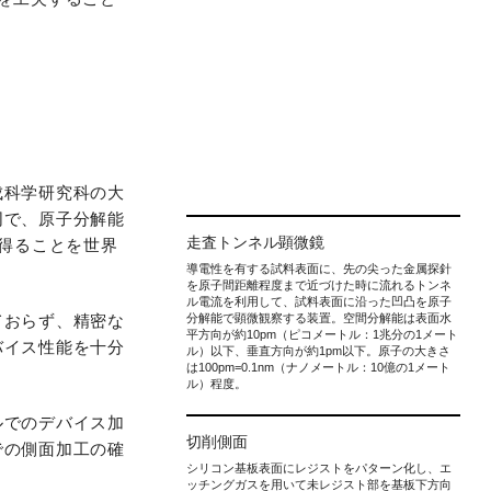
成科学研究科の大
同で、原子分解能
走査トンネル顕微鏡
得ることを世界
導電性を有する試料表面に、先の尖った金属探針
を原子間距離程度まで近づけた時に流れるトンネ
ル電流を利用して、試料表面に沿った凹凸を原子
ておらず、精密な
分解能で顕微観察する装置。空間分解能は表面水
平方向が約10pm（ピコメートル：1兆分の1メート
バイス性能を十分
ル）以下、垂直方向が約1pm以下。原子の大きさ
は100pm=0.1nm（ナノメートル：10億の1メート
ル）程度。
ルでのデバイス加
切削側面
での側面加工の確
シリコン基板表面にレジストをパターン化し、エ
ッチングガスを用いて未レジスト部を基板下方向