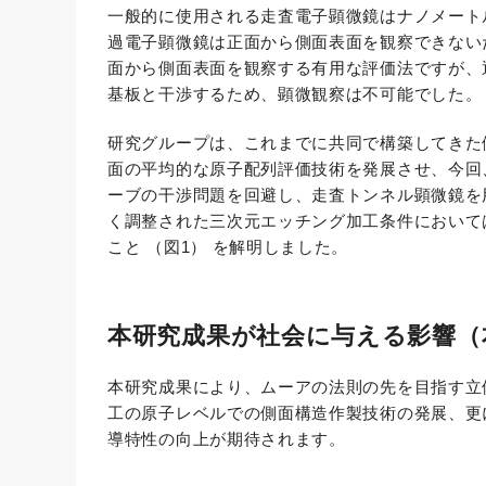
一般的に使用される走査電子顕微鏡はナノメート
過電子顕微鏡は正面から側面表面を観察できない
面から側面表面を観察する有用な評価法ですが、
基板と干渉するため、顕微観察は不可能でした。
研究グループは、これまでに共同で構築してきた
面の平均的な原子配列評価技術を発展させ、今回
ーブの干渉問題を回避し、走査トンネル顕微鏡を
く調整された三次元エッチング加工条件において
こと （図1） を解明しました。
本研究成果が社会に与える影響（
本研究成果により、ムーアの法則の先を目指す立
工の原子レベルでの側面構造作製技術の発展、更
導特性の向上が期待されます。