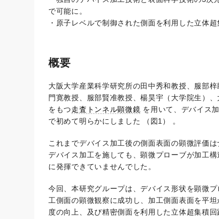
で可能に。
・原子レベルで制御された側面を利用した立体超
概要
大阪大学産業科学研究所の田中秀和教授、服部梓
門寛教授、服部賢准教授、楊昊宇（大学院生）、
をもつ
走査トンネル顕微鏡
を用いて、デバイス加
で初めて明らかにしました （図1） 。
これまでデバイス加工後の側面表面の顕微評価は
デバイス加工を施しても、顕微プローブが加工構
に発揮できていませんでした。
今回、本研究グループは、デバイス形状を顕微プ
工側面の顕微観察に成功し、加工側面表面を平坦
度の向上、及び精密側面を利用した立体超集積回