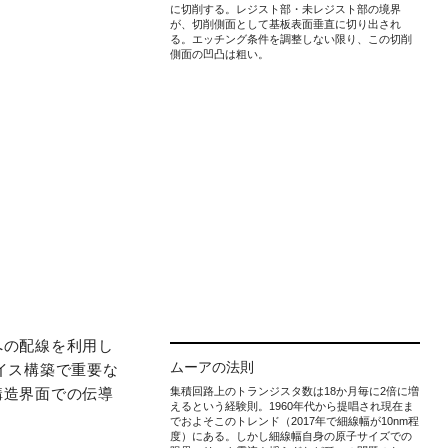
に切削する。レジスト部・未レジスト部の境界
が、切削側面として基板表面垂直に切り出され
る。エッチング条件を調整しない限り、この切削
側面の凹凸は粗い。
への配線を利用し
ムーアの法則
イス構築で重要な
構造界面での伝導
集積回路上のトランジスタ数は18か月毎に2倍に増
えるという経験則。1960年代から提唱され現在ま
でおよそこのトレンド（2017年で細線幅が10nm程
度）にある。しかし細線幅自身の原子サイズでの