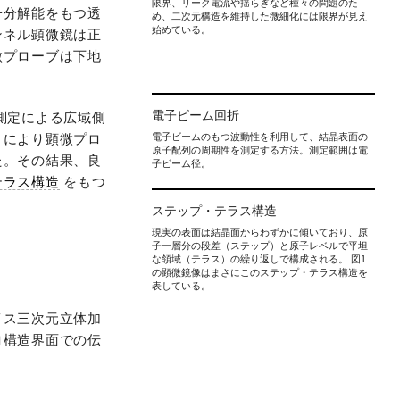
限界、リーク電流や揺らぎなど種々の問題のた
子分解能をもつ透
め、二次元構造を維持した微細化には限界が見え
始めている。
ンネル顕微鏡は正
微プローブは下地
電子ビーム回折
測定による広域側
とにより顕微プロ
電子ビームのもつ波動性を利用して、結晶表面の
原子配列の周期性を測定する方法。測定範囲は電
た。その結果、良
子ビーム径。
テラス構造
をもつ
ステップ・テラス構造
現実の表面は結晶面からわずかに傾いており、原
子一層分の段差（ステップ）と原子レベルで平坦
な領域（テラス）の繰り返しで構成される。 図1
の顕微鏡像はまさにこのステップ・テラス構造を
表している。
イス三次元立体加
ロ構造界面での伝