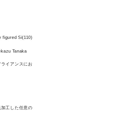
 figured Si(110)
dekazu Tanaka
アライアンスにお
元加工した任意の