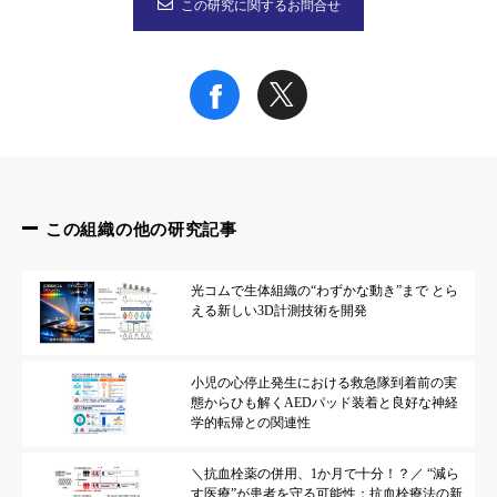
この研究に関するお問合せ
眼球運動測定の様子。子どもの負担を軽減した診断ツールを使用
本研究成果が社会に与える影響（本研究成果の意義）
これまでに注意欠陥多動性障害（ADHD）においてギャップ効
またADHDをはじめとする多くの発達障害では、その治療法が
この組織の他の研究記事
今後対象年齢をさらに広げ、成人や乳幼児にも適用できる診断ツ
光コムで生体組織の“わずかな動き”まで とら
える新しい3D計測技術を開発
特記事項
本研究の成果は2015年5月27日（水）14時（米国東部時間）のP
小児の心停止発生における救急隊到着前の実
PLOS ONEの報道解禁に関するガイドライン：
http://www.med.o
態からひも解くAEDパッド装着と良好な神経
学的転帰との関連性
参考URL
＼抗血栓薬の併用、1か月で十分！？／ “減ら
す医療”が患者を守る可能性：抗血栓療法の新