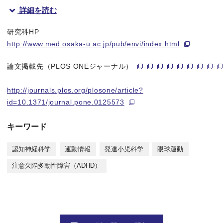
詳細を読む
リリース概要
研究科HP
大阪大学大学院医学系研究科社会医学講座（環境医学）の喜多村祐里
http://www.med.osaka-u.ac.jp/pub/envi/index.html
今後は対象年齢をさらに広げ、成人や乳幼児にも適用できる診断
論文掲載先（PLOS ONEジャーナル）
本研究成果は、2015年5月27日（水）14時（米国東部時間）に
http://journals.plos.org/plosone/article?
id=10.1371/journal.pone.0125573
研究の背景
キーワード
注意欠陥多動性障害（ADHD）は不注意、衝動性および多動性
認知神経科学
運動情報
発達小児科学
眼球運動
本研究では、サッカード眼球運動潜時の再現性が測定バイアスを
注意欠陥多動性障害（ADHD）
さらに、この測定システムを用いて、ADHDと診断された5歳か