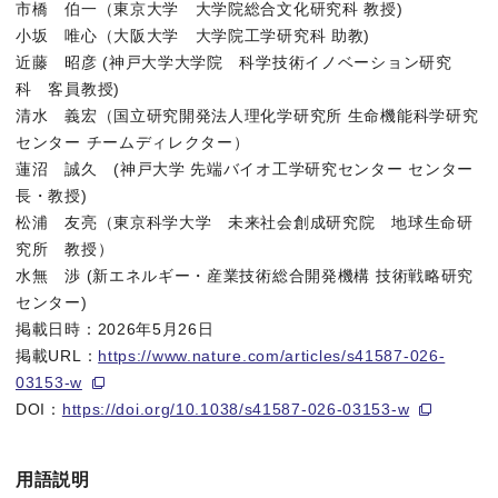
市橋 伯一（東京大学 大学院総合文化研究科 教授)
リン脂質、タンパク質、DNAなどの生体高分子を用いて、単一
小坂 唯心（大阪大学 大学院工学研究科 助教)
近藤 昭彦 (神戸大学大学院 科学技術イノベーション研究
この目標の達成は、「生命とは何か」という根本的な問いの理解を深め
科 客員教授)
清水 義宏（国立研究開発法人理化学研究所 生命機能科学研究
一方で、個々の機能モジュールの研究は大きく進展しているもの
センター チームディレクター）
蓮沼 誠久 (神戸大学 先端バイオ工学研究センター センター
研究の内容
長・教授)
松浦 友亮（東京科学大学 未来社会創成研究院 地球生命研
2023年、アジア6か国の研究者は SynCell Asia Init
究所 教授）
水無 渉 (新エネルギー・産業技術総合開発機構 技術戦略研究
その後、SynCell Asia Workshop を継続的に開
センター)
まず、本ロードマップでは、人工細胞構築に向けて以下の４つを
掲載日時：2026年5月26日
掲載URL：
https://www.nature.com/articles/s41587-026-
【中核的課題】
03153-w
１．代謝の連続性
DOI：
https://doi.org/10.1038/s41587-026-03153-w
現在の無細胞系の多くは、ATPやNADHなどのエネルギー物質
２．リボソームの自律性
用語説明
RNAの情報からタンパク質を生産する工場として動作する巨大