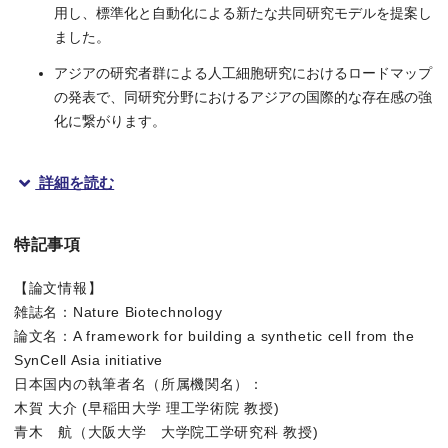
用し、標準化と自動化による新たな共同研究モデルを提案し
ました。
アジアの研究者群による人工細胞研究におけるロードマップ
の発表で、同研究分野におけるアジアの国際的な存在感の強
化に繋がります。
詳細を読む
概要
特記事項
早稲田大学理工学術院の木賀大介(きがだいすけ)教授、東京大学
【論文情報】
本ロードマップは、これまで個別・探索的に進められてきた人工
雑誌名：Nature Biotechnology
本成果は、「Nature Biotechnology」に、2026年5月26
論文名：A framework for building a synthetic cell from the
SynCell Asia initiative
日本国内の執筆者名（所属機関名）：
木賀 大介 (早稲田大学 理工学術院 教授)
青木 航（大阪大学 大学院工学研究科 教授)
研究の背景