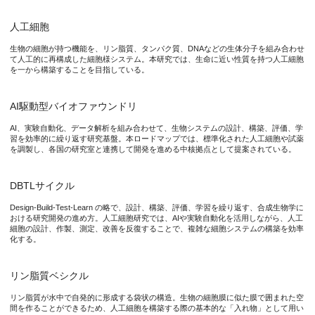
３．モジュール設計ルールの不足
人工細胞
細胞機能についての制御可能な各種モジュールについて、物理原
生物の細胞が持つ機能を、リン脂質、タンパク質、DNAなどの生体分子を組み合わせ
て人工的に再構成した細胞様システム。本研究では、生命に近い性質を持つ人工細胞
４．時空間協調制御の複雑性
を一から構築することを目指している。
DNA複製、染色体分配、細胞分裂を時間的・空間的に精密に制
これらの課題に対応するため、本ロードマップでは、中央集約型
AI駆動型バイオファウンドリ
AI、実験自動化、データ解析を組み合わせて、生物システムの設計、構築、評価、学
【中核的課題を解決するための新しい研究パラダイムの提案】
習を効率的に繰り返す研究基盤。本ロードマップでは、標準化された人工細胞や試薬
１．AI駆動型中央バイオファウンドリ
を調製し、各国の研究室と連携して開発を進める中核拠点として提案されている。
この構想では、従来の研究室単位の分散的な取り組みに代わり、統
DBTLサイクル
Design-Build-Test-Learn の略で、設計、構築、評価、学習を繰り返す、合成生物学に
このモデルでは、「中央ファクトリー」と「各国に分散したワークステ
おける研究開発の進め方。人工細胞研究では、AIや実験自動化を活用しながら、人工
細胞の設計、作製、測定、改善を反復することで、複雑な細胞システムの構築を効率
２．単一人工細胞オミクス
化する。
自動化プラットフォームを用いて、ゲノム、トランスクリプトー
リン脂質ベシクル
３．ハイブリッドモデリング
生命システムの内容物と反応過程をできる限り理論に取り込んだ
リン脂質が水中で自発的に形成する袋状の構造。生物の細胞膜に似た膜で囲まれた空
間を作ることができるため、人工細胞を構築する際の基本的な「入れ物」として用い