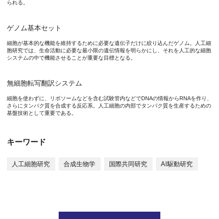
られる。
４．人工細胞の進化
多数の要素からなる生命システムについて、合理的設計を行った
ゲノム基本セット
【本ロードマップを実現するための時間軸】
細胞が基本的な機能を維持するために必要な遺伝子だけに絞り込んだゲノム。人工細
１．第1段階：ProtoCell (1〜5年目)
胞研究では、生命活動に必要な最小限の遺伝情報を明らかにし、それを人工的な細胞
システムの中で機能させることが重要な目標となる。
第1段階では、安定な
リン脂質ベシクル
を基盤とする ProtoCel
ProtoCell は、少なくとも200遺伝子からなる
ゲノム基本セット
を
無細胞転写翻訳システム
さらに、人工細胞の「デジタルツイン」を開発し、機械的シグナ
細胞を使わずに、リボソームなどを含む試験管内などでDNAの情報からRNAを作り、
さらにタンパク質を合成する反応系。人工細胞の内部でタンパク質を生産するための
基盤技術として重要である。
２．第2段階：AutoCell (6〜10年目)
第2段階では、外部から供給
AutoCell について、細胞の各種機能が協調した成長・分
キーワード
人工細胞研究
合成生物学
国際共同研究
AI駆動研究
研究の波及効果や社会的影響
SynCell Asia が提案した本ロードマップは、アジア各
ProtoCell から AutoCell へと至る2段階戦