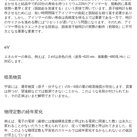
まかせると結晶中で約10分の寿命を持つトリウム229のアイソマーを、能動的に基底
状態へ素早く戻す（脱励起を加速する）という意味で用いています。原子核時計を動
作させるためには、短い時間間隔でアイソマーの励起と脱励起を繰り返す必要があり
ます。しかし、アイソマーの長い寿命は高精度を得る上では重要である一方で、時計
図3. 得られた測定データをもとに構築したアイソマーのクエン
のサイクルを進める際には“リセットが遅い”という問題になります。そのため、アイ
ソマー準位をクエンチさせる技術は、固体原子核時計の実際の動作（初期化）に不可
欠となる重要な要素です。
本研究成果が社会に与える影響(本研究成果の意義)
eV
本研究は、固体中における電子と原子核の相互作用を通じて核の
エネルギーの単位。例えば、2 eVは赤色の光（波長~620 nm、振動数~480兆 Hz）に
対応します。
特記事項
暗黒物質
宇宙には、通常物質（原子・分子など）の5～6倍の量の暗黒物質が存在します。質量
【論文情報】
は持つが、望遠鏡などでは観測できないことから、このような名前が付けられてお
論 文 名：X-ray-induced quenching of the 229Th clock isomer 
り、その正体はいまだ解明できていません。
掲 載 誌：
Physical Review Letters
著 者：Ming Guan1, Michael Bartokos2, Kjeld Beeks2, Hiroyuki 
物理定数の経年変化
1. Research Institute for Interdisciplinary Science, Okayama 
例えば、電子の電荷（厳密には微細構造定数と呼ばれる電荷に関連した数）は永久に
2. Institute for Atomic and Subatomic Physics, TU Wien, Vienna
変わることがないだろうと考えられており、従って物理定数と呼ばれてきました。近
年、このような物理定数も宇宙史のスケールでは経年変化するかもしれないとの仮説
3. National Institute of Advanced Industrial Science and Tech
が浮上しています。