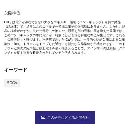
4. RIKEN, Wako, Japan.
5. Graduate School of Science, Osaka University, Toyonaka, 
欠陥準位
6. Institute for Integrated Radiation and Nuclear Science, Kyo
7. Japan Synchrotron Radiation Research Institute (JASRI), 
CaF₂ は電子が存在できない大きなエネルギー領域（バンドギャップ）を持つ結晶
（絶縁体）で、通常はこのエネルギー領域に電子の居場所はありません。しかし、結
8. RIKEN SPring-8 Center, Sayo-cho, Sayo-gun, Hyogo, Japan
晶の構造がわずかに乱れた部分（欠陥）や、原子を別の元素に置き換えた周囲では、
このバンドギャップの中に電子が一時的にとどまれる特別な準位が生じます。これを
D O I：10.1103/75bb-thn7
「欠陥準位」と呼びます。本研究で用いた CaF₂ では、一般的な結晶欠陥による欠陥
U R L：
https://journals.aps.org/prl/accepted/10.1103/75bb-th
準位に加え、トリウムをドープした近傍にも新たな欠陥準位が形成されます。このト
リウム近傍の欠陥準位が励起電子を強く捕まえることで、アイソマーの脱励起（クエ
ンチ）を促す重要な役割を果たしていると考えられます。
本研究は、独立行政法人日本学術振興会（JSPS）科学研究費助成事業（JP21H0447
キーワード
SDGs
この研究に関するお問合せ