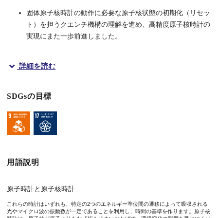
固体原子核時計の動作に必要な原子核状態の初期化（リセッ
ト）を担うクエンチ機構の理解を進め、高精度原子核時計の
実現にまた一歩前進しました。
詳細を読む
概要
SDGsの目標
現在、1秒の定義や衛星測位システムに用いられている原子時計
岡山大学大学院環境生命自然科学研究科のMing Guan大学
クエンチの温度依存性の解析や結晶発光の温度依存性との相関か
本研究成果は、2026年1月8日に米国の物理学誌
Physical Review 
用語説明
研究の背景
原子時計と原子核時計
これらの時計はいずれも、特定の2つのエネルギー準位間の遷移によって吸収される
人類はこれまで、レーザー光によって原子核のまわりを回る電子を
光やマイクロ波の振動数が一定であることを利用し、時間の基準を作ります。原子核