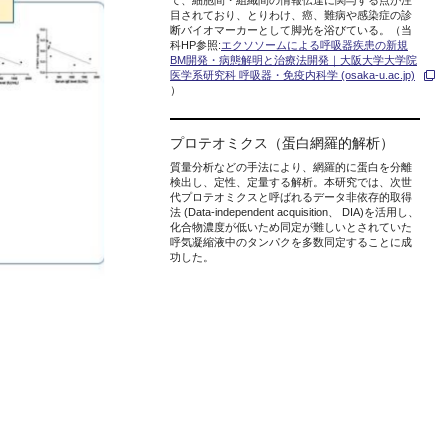
て、細胞間・組織間の情報伝達に関与する点が注
目されており、とりわけ、癌、難病や感染症の診
断バイオマーカーとして脚光を浴びている。（当
科HP参照:
エクソソームによる呼吸器疾患の新規
BM開発・病態解明と治療法開発｜大阪大学大学院
医学系研究科 呼吸器・免疫内科学 (osaka-u.ac.jp)
）
プロテオミクス（蛋白網羅的解析）
質量分析などの手法により、網羅的に蛋白を分離
検出し、定性、定量する解析。本研究では、次世
代プロテオミクスと呼ばれるデータ非依存的取得
法 (Data-independent acquisition、 DIA)を活用し、
化合物濃度が低いため同定が難しいとされていた
呼気凝縮液中のタンパクを多数同定することに成
功した。