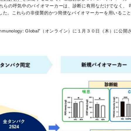
れらの呼気中のバイオマーカーは、診断に有用なだけでなく、 
ました。これらの非侵襲的かつ簡便なバイオマーカーを用いるこ
linical Immunology: Global”（オンライン）に１月３０日（木）に