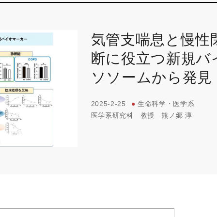
気管支喘息と慢性
断に役立つ新規バ
ソソームから発見
2025-2-25
●
生命科学・医学系
医学系研究科
教授
熊ノ郷 淳