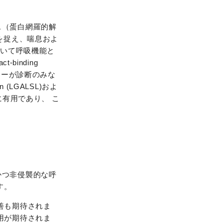
ス（蛋白網羅的解
を捉え、喘息およ
において呼吸機能と
t-binding
オマーカーが診断のみな
(LGALSL)およ
PDの診断に有用であり、 こ
かつ非侵襲的な呼
す。
善も期待されま
用が期待されま