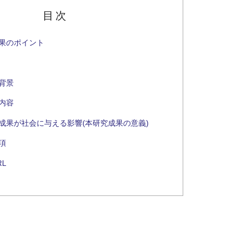
目次
果のポイント
背景
内容
成果が社会に与える影響(本研究成果の意義)
項
L