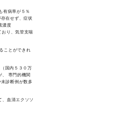
も有病率が５％
が存在せず、症状
素濃度
ており、気管支喘
することができれ
⼈（国内５３０万
が、 専門的機関
や未診断例が数多
て、血清エクソソ