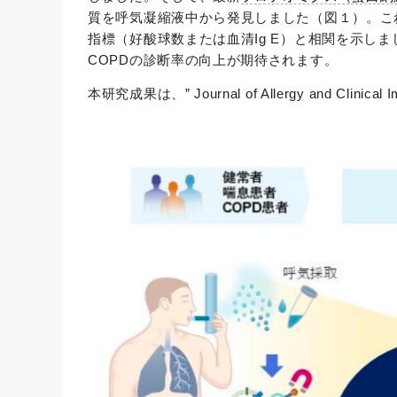
質を呼気凝縮液中から発見しました（図１）。こ
指標（好酸球数または血清Ig E）と相関を示し
COPDの診断率の向上が期待されます。
本研究成果は、” Journal of Allergy and C