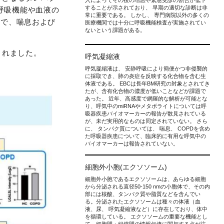
入によってその後の増悪や緊急受診の割合が低下
することが示されており、 早期の適切な診断は非
呼吸機能や血液の
常に重要である。 しかし、 専門病院以外の多くの
とで、喘息および
医療機関では十分に呼吸機能検査が実施されてい
ないという課題がある。
公開されました。
呼気凝縮液
呼気凝縮液は、 安静呼吸により簡便かつ非侵襲的
に採取でき、肺の炎症を反映する化合物を含む生
体液である。 EBCは長年BM研究の対象とされてき
たが、含有化合物の濃度が低いことなどが課題で
あった。 近年、高感度で網羅的な解析が可能とな
り、呼気中のmiRNAやメタボライトについては呼
吸器疾患バイオマーカーの報告が散見されている
が、未だ実用的なものは同定されていない。 さら
に、 タンパク質については、 喘息、 COPDを含め
た呼吸器疾患について、臨床的に有用な呼気中の
バイオマーカーは報告されていない。
細胞外小胞(エクソソーム)
細胞外小胞であるエクソソームは、あらゆる細胞
から分泌される直径50-150 nmの小胞体で、その内
部には核酸、タンパク質や脂質などを含んでい
る。分泌されたエクソソームは種々の体液（血
液、尿、 呼気凝縮液など）に存在しており、体中
を循環している。 エクソソームの重要な機能とし