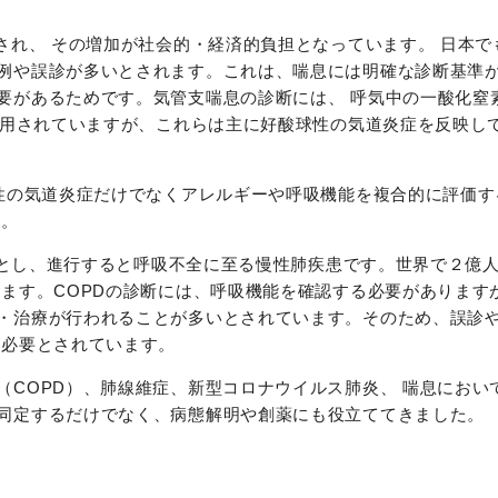
され、 その増加が社会的・経済的負担となっています。 日本で
例や誤診が多いとされます。これは、喘息には明確な診断基準
要があるためです。気管支喘息の診断には、 呼気中の一酸化窒
が活用されていますが、これらは主に好酸球性の気道炎症を反映し
球性の気道炎症だけでなくアレルギーや呼吸機能を複合的に評価
す。
特徴とし、進⾏すると呼吸不全に至る慢性肺疾患です。世界で２億
ます。COPDの診断には、呼吸機能を確認する必要があります
・治療が行われることが多いとされています。そのため、誤診
が必要とされています。
（COPD）、肺線維症、新型コロナウイルス肺炎、 喘息におい
同定するだけでなく、病態解明や創薬にも役立ててきました。