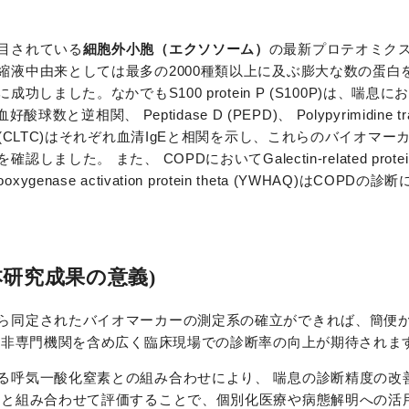
目されている
細胞外小胞（エクソソーム）
の最新プロテオミク
縮液中由来としては最多の2000種類以上に及ぶ膨大な数の蛋白
しました。なかでもS100 protein P (S100P)は、喘息
好酸球数と逆相関、 Peptidase D (PEPD)、 Polypyrimidine trac
avy chain 2 (CLTC)はそれぞれ血清IgEと相関を示し、これらのバイ
。 また、 COPDにおいてGalectin-related protein 
-monooxygenase activation protein theta (YWHAQ)はCO
研究成果の意義)
ら同定されたバイオマーカーの測定系の確立ができれば、簡便
り、非専門機関を含め広く臨床現場での診断率の向上が期待されま
る呼気一酸化窒素との組み合わせにより、 喘息の診断精度の改
体と組み合わせて評価することで、個別化医療や病態解明への活