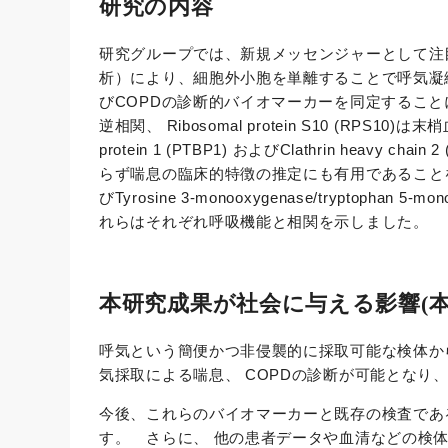
研究の内容
研究グループでは、新規メッセンジャーとして注
析）により、細胞外小胞を単離することで呼気凝
びCOPDの診断的バイオマーカーを同定することに成功
逆相関、 Ribosomal protein S10 (RPS10)は末梢血
protein 1 (PTBP1) およびClathrin he
らず喘息の臨床的特徴の推定にも有用であることを確認しました
びTyrosine 3-monooxygenase/tryptophan 5
れらはそれぞれ呼吸機能と相関を示しました。
本研究成果が社会に与える影響(本
呼気という簡便かつ非侵襲的に採取可能な検体か
気採取による喘息、 COPDの診断が可能とな
今後、これらのバイオマーカーと既存の検査であ
す。 さらに、 他の患者データや血清などの検