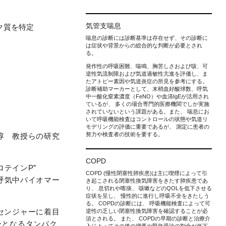
気管支喘息
ク質を特定
喘息の診断には診断基準は存在せず、その診断に
は症状や背景からの総合的な判断が必要とされ
る。
発作性の呼吸困難、喘鳴、胸苦しさおよび咳、可
逆性気流制限および気道過敏性亢進を評価し、ま
たアトピー素因や気道炎症の所見を参考にする。
診断補助マーカーとして、末梢血好酸球数、呼気
中一酸化窒素濃度（FeNO）や血清IgEが活用され
ているが、 多くの場合専門的医療機関でしか実施
されていないという課題がある。また、 喘息にお
いて呼吸機能検査はコントロールの状態や気道リ
モデリングの評価に重要であるが、 測定に患者の
努力や検査者の技術を要する。
淳 教授らの研究
COPD
テインP”
COPD (慢性閉塞性肺疾患)は主に喫煙によって引
の呼気中バイオマー
き起こされる閉塞性換気障害をきたす肺疾患であ
り、 息切れや喀痰、 咳嗽などのQOLを低下させる
症状を呈し、 慢性的に進行し呼吸不全をきたしう
る。 COPDの診断には、 呼吸機能検査によって可
センジャーに着目
逆性の乏しい閉塞性換気障害を確認することが必
須とされる。 また、 COPDの早期の診断と治療介
ーとなるタンパク