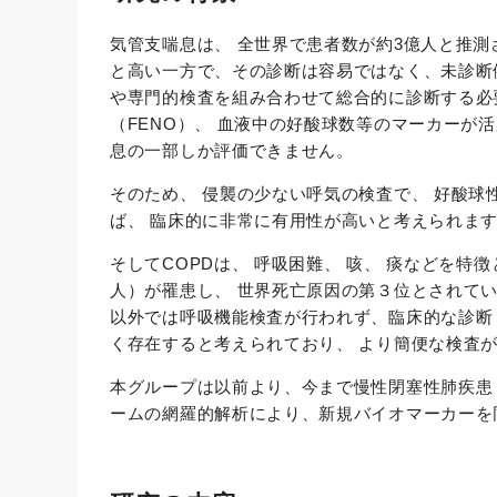
気管支喘息は、 全世界で患者数が約3億人と推測
と高い一方で、その診断は容易ではなく、未診断
や専門的検査を組み合わせて総合的に診断する必
（FENO）、 血液中の好酸球数等のマーカー
息の一部しか評価できません。
そのため、 侵襲の少ない呼気の検査で、 好酸
ば、 臨床的に非常に有用性が高いと考えられま
そしてCOPDは、 呼吸困難、 咳、 痰などを
⼈）が罹患し、 世界死亡原因の第３位とされてい
以外では呼吸機能検査が行われず、臨床的な診断
く存在すると考えられており、 より簡便な検査
本グループは以前より、今まで慢性閉塞性肺疾患
ームの網羅的解析により、新規バイオマーカーを