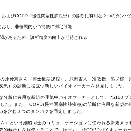
、および
COPD
（慢性閉塞性肺疾患）の診断に有用な２つのタンパ
ており、非侵襲的かつ簡便に測定可能
相関があるため、診断精度の向上が期待される
学の原伶奈さん（博士後期課程）、武田吉人 准教授、熊ノ郷 
肺疾患）の診断に役立つ新しいバイオマーカーを発見しました。
析に有用な新規の呼気中バイオマーカーとして、 “S100 プロ
しました。また、 COPD(慢性閉塞性肺疾患)の診断に有用な新規
LSL)を含む２つのタンパクを同定しました。
ーム）という細胞同士のコミュニケーションに使われる新規メッ
羅的解析）
を駆使することで、喘息およびCOPDバイオマーカ