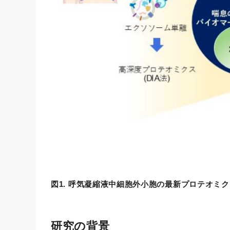
図1. 呼気凝縮液中細胞外小胞の最新プロテオミ
研究の背景