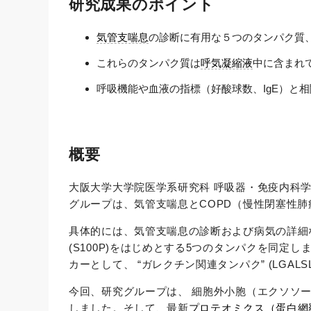
研究成果のポイント
気管支喘息
の診断に有用な５つのタンパク質
これらのタンパク質は
呼気凝縮液
中に含まれ
呼吸機能や血液の指標（好酸球数、IgE）と
概要
大阪大学大学院医学系研究科 呼吸器・免疫内科
グループは、気管支喘息とCOPD（慢性閉塞性
具体的には、気管支喘息の診断および病気の詳細な分
(S100P)をはじめとする5つのタンパクを同定
カーとして、 “ガレクチン関連タンパク” (LGA
今回、研究グループは、 細胞外小胞（エクソソ
しました。そして、最新
プロテオミクス（蛋白網