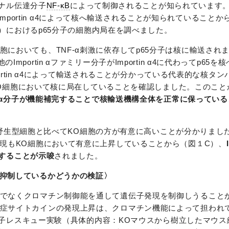
ナル伝達分子
NF-κB
によって制御されることが知られています。ま
Importin α4によって核へ輸送されることが知られていることか
）におけるp65分子の細胞内局在を調べました。
欠損細胞においても、TNF-α刺激に依存してp65分子は核に輸送され
のImportin αファミリー分子がImportin α4に代わってp6
rtin α4によって輸送されることが分かっている代表的な核タ
O細胞において核に局在していることを確認しました。このこと
ortin α分子が機能補完することで核輸送機構全体を正常に保っている
野生型細胞と比べてKO細胞の方が有意に高いことが分かりまし
現もKO細胞において有意に上昇していることから（図１C）、
することが示唆
されました。
炎症を抑制しているかどうかの検証〉
輸送だけでなくクロマチン制御能を通して遺伝子発現を制御しうるこ
による炎症サイトカインの発現上昇は、クロマチン機能によって担わ
レスキュー実験（具体的内容：KOマウスから樹立したマウス線維