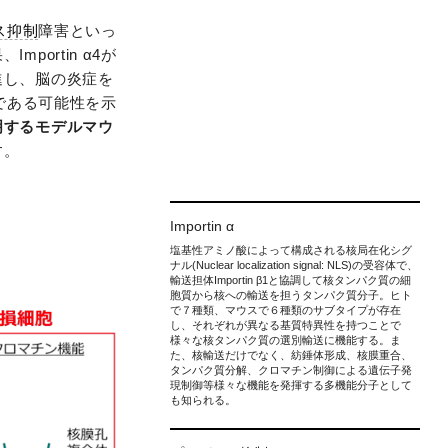
ス抑制
障害といっ
ortin α4が
進し、脳の炎症を
子である可能性を示
明するモデルマウ
す。
Importin α
塩基性アミノ酸によって構成される核局在化シグ
ナル(Nuclear localization signal: NLS)の受容体で、
輸送担体Importin β1と協調して核タンパク質の細
胞質から核への輸送を担うタンパク質分子。ヒト
で７種類、マウスで６種類のサブタイプが存在
し、それぞれが異なる基質特異性を持つことで
様々な核タンパク質の選別輸送に機能する。ま
た、核輸送だけでなく、紡錘体形成、核膜重合、
タンパク質分解、クロマチン制御による遺伝子発
現制御等様々な機能を発揮する多機能分子として
も知られる。