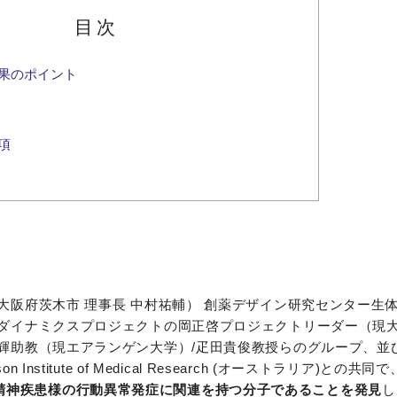
目次
果のポイント
項
阪府茨木市 理事長 中村祐輔） 創薬デザイン研究センター生
ダイナミクスプロジェクトの岡正啓プロジェクトリーダー（現
輝助教（現エアランゲン大学）/疋田貴俊教授らのグループ、並
itute of Medical Research (オーストラリア)との共同で
精神疾患様の行動異常発症に関連を持つ分子であることを発見
し