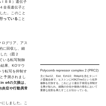
異体（ΔＩＢＢ）遺伝子
α４全長遺伝子と
した。このこと
を行っている
こと
ミクログリア、アス
的に回収し、細
ました（図２
している転写制御
の結果、KOマウ
Polycomb repressor complex 2 (PRC2)
いう転写を抑制す
主にSuz12、 Eed、Ezh1/2、Rbbp4を含むタンパ
ると予測されまし
ク質複合体で、ヒストンにH3K27me3という化学
rtin α4の欠損は、
修飾を付加する。これにより遺伝子発現を抑制す
る事が知られ、細胞の分化や個体の発生において
内炎症や行動異常
重要な役割を果たすことが分かっている。
らかにしました。こ