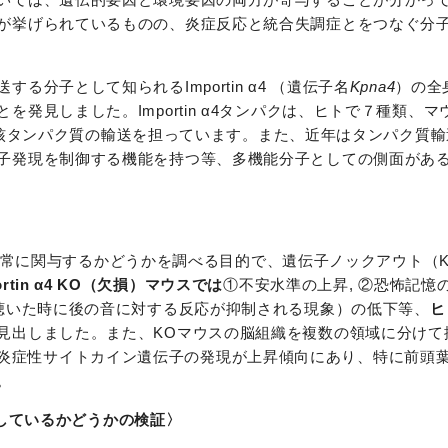
が挙げられているものの、炎症反応と統合失調症とをつなぐ分
分子として知られるImportin α4 （遺伝子名
Kpna4
）の全
発見しました。Importin α4タンパクは、ヒトで７種類、
様々な核タンパク質の輸送を担っています。また、近年はタンパク質
子発現を制御する機能を持つ等、多機能分子としての側面があ
の行動異常に関与するかどうかを調べる目的で、遺伝子ノックアウト（
ortin α4 KO（欠損）マウスでは
①不安水準の上昇, ②恐怖記憶の
て聴いた時に後の音に対する反応が抑制される現象）の低下等、
ヒ
見出しました。また、KOマウスの脳組織を複数の領域に分けて
炎症性サイトカイン遺伝子の発現が上昇傾向にあり、特に前頭
。
抑制しているかどうかの検証〉