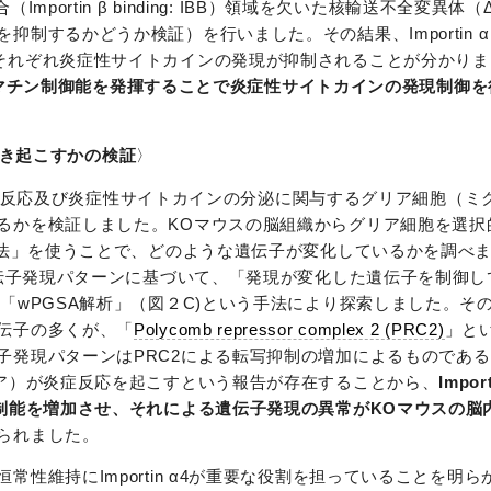
β結合（Importin β binding: IBB）領域を欠いた核輸送不全変
制するかどうか検証）を行いました。その結果、Importin 
それぞれ炎症性サイトカインの発現が抑制されることが分かりま
ろクロマチン制御能を発揮することで炎症性サイトカインの発現制御
を引き起こすかの検証
〉
内の炎症反応及び炎症性サイトカインの分泌に関与するグリア細胞（
るかを検証しました。KOマウスの脳組織からグリア細胞を選択
q法」を使うことで、どのような遺伝子が変化しているかを調べ
遺伝子発現パターンに基づいて、「発現が変化した遺伝子を制御
「wPGSA解析」（図２C)という手法により探索しました。そ
伝子の多くが、「
Polycomb repressor complex 2 (PRC2)
」と
子発現パターンはPRC2による転写抑制の増加によるものであ
リア）が炎症反応を起こすという報告が存在することから、
Impo
抑制能を増加させ、それによる遺伝子発現の異常がKOマウスの脳
られました。
性維持にImportin α4が重要な役割を担っていることを明