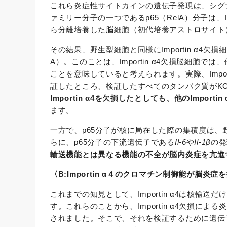
これら炎症性サイトカインの遺伝子発現は、シグ
ァミリー分子の一つであるp65（RelA）分子は、
ら分離培養した脳細胞（初代培養アストロサイト
その結果、野生型細胞と同様にImportin α4
A）。このことは、Importin α4欠損脳細胞では、他
ことを意味していると考えられます。実際、Impo
証したところ、検証したすべてのタンパク質がK
Importin α4を欠損したとしても、他のImp
ます。
一方で、p65分子が核に局在した際の集積度は、
らに、p65分子の下流遺伝子である
Il-6
や
Il-1β
の発
輸送機能とは異なる機能の不全が脳内炎症を亢進
〈B:Importin α４のクロマチン制御能が脳
これまでの知見として、Importin α4は核
す。これらのことから、Importin α4欠損
されました。そこで、それを検証するために遺伝子