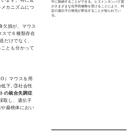
中に格納することができる。ヒストンタンパク質
がさまざまな化学的修飾を受けることにより、特
子メカニズムにつ
定の遺伝子の発現が変化することが知られてい
る。
身欠損が、マウス
マウスで６種類存在
輸送だけでなく、
ることも分かって
KO）マウスを用
低下, ③社会性
トの統合失調症
採取し、遺伝子
葉や扁桃体におい