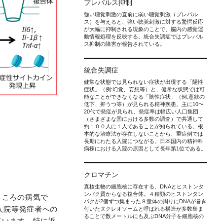
プレパルス抑制
強い聴覚刺激の直前に弱い聴覚刺激（プレパル
ス）を与えると、強い聴覚刺激に対する驚愕反応
が大幅に抑制される現象のことで、脳内の感覚運
動情報処理を反映する。統合失調症ではプレパル
ス抑制の障害が報告されている。
統合失調症
健常な状態では見られない症状が出現する「陽性
症状」（例:幻覚、妄想等）と、健常な状態では可
能なことができなくなる「陰性症状」（例:意欲の
低下、抑うつ等）が見られる精神疾患。主に10〜
20代で発症が見られ、発症率は幅広い人口集団
（さまざまな国における多数の調査）で共通して
約１００人に１人であることが知られている。根
本的な治療法が存在しないことから、重症例では
長期にわたる入院につながる。日本国内の精神科
病棟における入院の原因として長年第1位である。
クロマチン
真核生物の細胞核に存在する、DNAとヒストンタ
ンパク質からなる複合体。４種類のヒストンタン
こころの病気で
パクが2個ずつ集まった８量体の周りにDNAが巻き
入院等発症者への
付いたヌクレオソームと呼ばれる構造が多数集ま
ることで数メートルにも及ぶDNA分子を細胞核の
ています。特に近