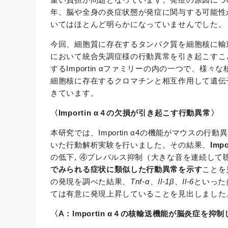
年、脳や全身の炎症状態が発症に関与する可能性
いてはほとんど明らかになっていませんでした。
今回、細胞質に存在するタンパク質を細胞核に輸送する
において統合失調症様の行動異常を引き起こすことを
するImportin αファミリーの内の一つで、
細胞核に存在するクロマチンと相互作用して遺伝
きています。
〈Importin α４の欠損が引き起こす行動異常〉
本研究では、Importin α4の機能がマウス
いた行動解析実験を行いました。その結果、
Imp
の低下, ④プレパルス抑制（大きな音を連続し
でみられる症状に類似した行動異常を示す
ことを
の発現を調べた結果、
Tnf-α、Il-1β、Il-6
といった
ては有意に発現上昇していることを見出しました
〈A：Importin α４の核輸送機能が脳炎症を