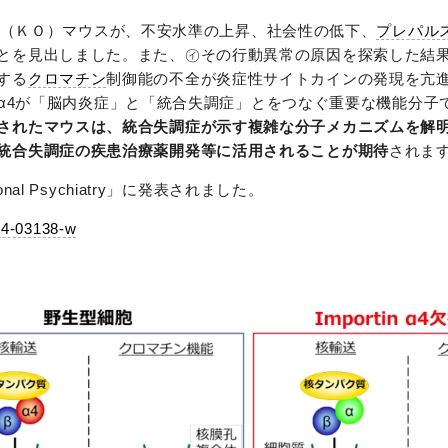
アウト（ＫＯ）マウスが、不安水準の上昇、社会性の低下、
プレパル
を見出しました。また、㋑その行動異常の原因を探索した結果、Imp
する
クロマチン
制御能の不全が炎症性サイトカインの発現を亢
in α4が「脳内炎症」と「統合失調症」とをつなぐ重要な機能分
されたマウスは、統合失調症が示す複雑な分子メカニズムを解
統合失調症の疾患治療薬開発等に活用されることが期待
されま
al Psychiatry」に発表されました。
024-03138-w