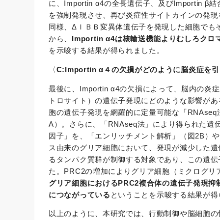
に、Importin α4の全長遺伝子、及びImportin 
を強制発現させ、再び炎症性サイトカインの発現を抑
同様、ΔＩＢＢ変異体遺伝子を発現した細胞でも
から、
Importin α4は核輸送機能よりむし
を示唆する結果が得られました。
〈
C:Importin α４の欠損がどのように脳炎症
最後に、Importin α4の欠損によって、脳
トロサイト）の遺伝子発現にどのような影響があ
胞の遺伝子発現を網羅的に定量可能な「RNAse
A）。さらに、「RNAseq法」により得られた
因子」を、「エンリッチメント解析」（図2B）や
ス由来のグリア細胞において、発現が減少した遺
るタンパク質群が制御する対象であり、この遺伝
た。PRC2の増加によりグリア細胞（ミクログ
グリア細胞におけるPRC2複合体の遺伝子発現
につながっている
ということを示唆する結果が得
以上のように、本研究では、行動制御や脳細胞の恒常