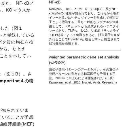
NF-κB
た、 NF-κBフ
RelA/p65、RelB、c-Rel、NF-κB1/p50、及びNF-
ら、KOマウスか
κB2/p52の5種類が知られており、これらがホモダ
イマーあるいはヘテロダイマーを形成して転写因
子として機能する。最も一般的なシグナル伝達経
路として、p50 と p65 から形成されるヘテロダイ
ました（図１
マーであり、TNF-α、IL-1β、リポポリサッカライ
5を核へと輸送している
ド(LPS)等によって刺激されると、阻害因子IκＢが
外れることでImportin αと結合し核へと輸送されて
ンパク質の局在を検
転写機能を発揮する。
から、たとえ
ことを示してい
weighted parametric gene set analysis
(wPGSA)
遺伝子発現パターンのデータを用い、その遺伝子
た（図１B）。さ
発現パターンに寄与する転写因子を予測する手
法。2016年に川上らにより開発された（出典:
Importinα４の核
Kawakami, et al., 2016, Nucleic Acids Research）
とが知られていま
れていることが予想
芽細胞(MEF)