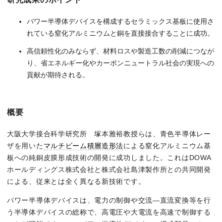
パワー半導体デバイスを構成するセラミックス基板に使用さ
れている窒化アルミニウムと銅を直接接合することに成功。
高信頼性化のみならず、材料ロスや製造工数の削減につなが
り、省エネルギー化やカーボンニュートラル社会の実現への
貢献が期待される。
概要
大阪大学接合科学研究所 塚本雅裕教授らは、青色半導体レー
ザを用いた
マルチビーム積層造形法
による窒化アルミニウム基
板への純銅皮膜形成技術の開発に成功しました。これはDOWA
ホールディングス株式会社と株式会社島津製作所との共同開発
による、従来とは全く異なる新技術です。
パワー半導体デバイスは、電力の制御や交流―直流変換等を行
う半導体デバイスの総称で、高電圧や大電流を高速で制御する