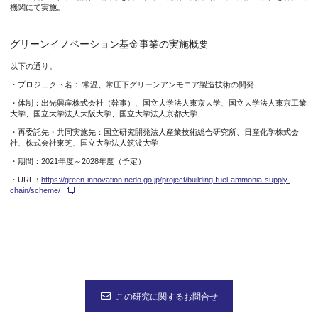
機関にて実施。
グリーンイノベーション基金事業の実施概要
以下の通り。
・プロジェクト名： 常温、常圧下グリーンアンモニア製造技術の開発
・体制：出光興産株式会社（幹事）、国立大学法人東京大学、国立大学法人東京工業
大学、国立大学法人大阪大学、国立大学法人京都大学
・再委託先・共同実施先：国立研究開発法人産業技術総合研究所、日産化学株式会
社、株式会社東芝、国立大学法人筑波大学
・期間：2021年度～2028年度（予定）
・URL：
https://green-innovation.nedo.go.jp/project/building-fuel-ammonia-supply-
chain/scheme/
この研究に関するお問合せ