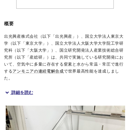
概要
出光興産株式会社（以下「出光興産」）、国立大学法人東京大
学（以下「東京大学」）、国立大学法人大阪大学大学院工学研
究科（以下「大阪大学」）、国立研究開発法人産業技術総合研
究所（以下「産総研」）は、共同で実施している研究開発にお
いて、空気中に多量に存在する窒素と水から常温・常圧で進行
する
アンモニアの連続電解合成
で世界最高性能を達成しまし
た。
詳細を読む
研究の内容
燃焼時にCO
を排出しないアンモニアは、
水素キャリア
や発電・
2
研究開発においては、東京大学大学院工学系研究科の西林仁昭教