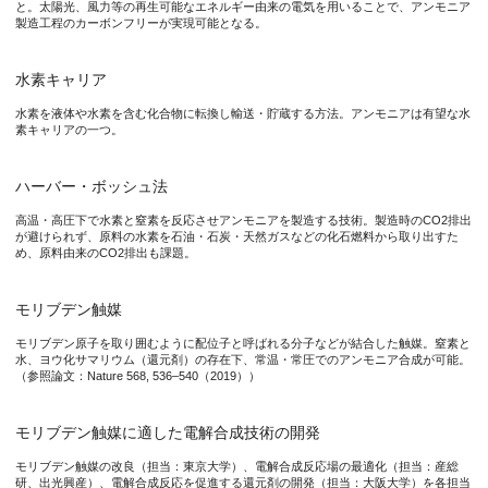
と。太陽光、風力等の再生可能なエネルギー由来の電気を用いることで、アンモニア
製造工程のカーボンフリーが実現可能となる。
水素キャリア
水素を液体や水素を含む化合物に転換し輸送・貯蔵する方法。アンモニアは有望な水
素キャリアの一つ。
ハーバー・ボッシュ法
高温・高圧下で水素と窒素を反応させアンモニアを製造する技術。製造時のCO2排出
が避けられず、原料の水素を石油・石炭・天然ガスなどの化石燃料から取り出すた
め、原料由来のCO2排出も課題。
モリブデン触媒
モリブデン原子を取り囲むように配位子と呼ばれる分子などが結合した触媒。窒素と
水、ヨウ化サマリウム（還元剤）の存在下、常温・常圧でのアンモニア合成が可能。
（参照論文：Nature 568, 536–540（2019））
モリブデン触媒に適した電解合成技術の開発
モリブデン触媒の改良（担当：東京大学）、電解合成反応場の最適化（担当：産総
研、出光興産）、電解合成反応を促進する還元剤の開発（担当：大阪大学）を各担当