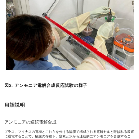
本研究開発は、出光興産を幹事会社とし、NEDO（国立研究開
図1. 常温・常圧下、窒素・水・電気を用いたアンモニア電解合
報告例１：S. Zhang, H. Zhaoら,
Angew. Chem. Int. Ed.
, 59, 1
報告例２：S. Zhang, H. Zhaoら,
Nat. Sustain.
, 6, 169 (2023)
図2. アンモニア電解合成反応試験の様子
用語説明
アンモニアの連続電解合成
プラス、マイナスの電極とこれらを分ける隔膜で構成される電解セルと呼ばれる装置
に通電することで、触媒の存在下、窒素と水から連続的にアンモニアを合成するこ