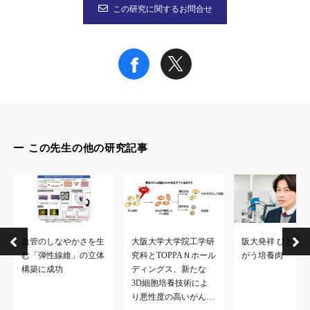
この研究に関するお問合せ
四者の役割
大阪大学大学院工学研究科
研究統括
TOPPANホールディングス
大阪大学と共同で、コラーゲンマイクロファイバーを用いた「invi
糧食研究会、明治
この先生の他の研究記事
乳汁様物質の分析、乳成分に対する情報提供
今後の展開
大阪大学、TOPPANホールディングス、糧食研究会と明治は、「
血管のしなやかさを生
大阪大学大学院工学研
阪大発祥 ひとあ
む「弾性線維」の立体
究科とTOPPAＮホール
がう培養肉
構築に成功
ディングス、新たな
3D細胞培養技術「invivoid®」について
3D細胞培養技術によ
り悪性度の高いがんを
大阪大学大学院工学研究科 松﨑典弥教授とTOPPANホールディ