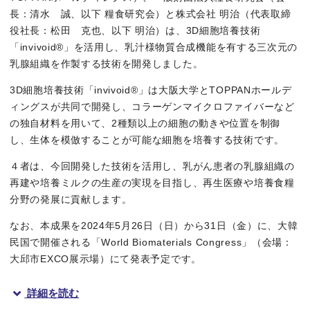
長：清水 誠、以下 糧食研究会）と株式会社 明治（代表取締
役社長：松田 克也、以下 明治）は、3D細胞培養技術
「invivoid®」を活用し、乳汁様物質合成機能を有する三次元の
乳腺組織を作製する技術を開発しました。
3D細胞培養技術「invivoid®」は大阪大学とTOPPANホールデ
ィングスが共同で開発し、コラーゲンマイクロファイバーなど
の独自材料を用いて、2種類以上の細胞の動きや位置を制御
し、生体を模倣することが可能な細胞を培養する技術です。
４者は、今回開発した技術を活用し、乳がん患者の乳腺組織の
再建や培養ミルクの生産の実現を目指し、再生医療や培養食糧
分野の発展に貢献します。
なお、本成果を2024年5月26日（日）から31日（金）に、大韓
民国で開催される「World Biomaterials Congress」（会場：
大邱市EXCO展示場）にて発表予定です。
詳細を読む