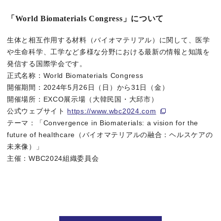
「World Biomaterials Congress」について
背景
生体と相互作用する材料（バイオマテリアル）に関して、医学
や生命科学、工学など多様な分野における最新の情報と知識を
乳がんは、女性がかかるがん（悪性新生物）の罹患数第1位で推
発信する国際学会です。
正式名称：World Biomaterials Congress
このような課題に対し、近年、乳腺細胞を用いた培養ミルクの製
開催期間：2024年5月26日（日）から31日（金）
このような中、大阪大学大学院工学研究科 松﨑典弥教授とTOPPA
開催場所：EXCO展示場（大韓民国・大邱市）
公式ウェブサイト
https://www.wbc2024.com
2022年１月より大阪大学、TOPPANホールディングス、糧
テーマ：「Convergence in Biomaterials: a vision for the
future of healthcare（バイオマテリアルの融合：ヘルスケアの
特長
未来像）」
主催：WBC2024組織委員会
（１）管腔構造を有する乳腺組織を作製可能
哺乳類の乳腺は、母乳を運搬するための管腔構造を有しています。3
（２）ホルモンに応答し、乳タンパク質のカゼインを合成可能
哺乳類の乳腺組織は体内で発生するホルモンに応答し、乳タンパク