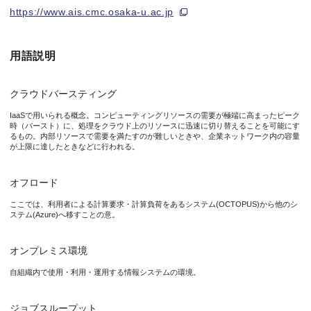
今回、スケジューラと呼ばれるジョブ管理機能、クラウドサービス制
https://www.ais.cmc.osaka-u.ac.jp
本研究成果により、OCTOPUSのクラウドバースティング拡張
用語説明
本研究成果は、2019年12月12日（木）から開催される大学ICT
クラウドバースティング
IaaSで用いられる概念。コンピューティングリソースの需要が極端に高まったピーク
時（バースト）に、処理をクラウド上のリソースに迅速に切り替えることを可能にす
るもの。内部リソースで需要を満たすのが難しいときや、企業ネットワーク内の容量
図1 クラウドバースティング拡張
が上限に達したときなどに行われる。
負荷状態が高くなると、スーパーコンピュータと民間クラウドサ
オフロード
研究の背景・詳細
ここでは、利用者による計算要求・計算負荷をあるシステム(OCTOPUS)から他のシ
ステム(Azure)へ移すことの意。
CMCのスーパーコンピュータOCTOPUSは、利用者からのス
オンプレミス環境
一方近年では、利用者の計算ニーズ・要求に基づく、個別のソフト
自組織内で使用・利用・運用する情報システムの環境。
Microsoft Azureでは、InfiniBandやGP
ジョブスループット