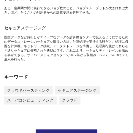
伊達准教授らの研究グループは、CMCのOCTOPUSの負荷をMi
ある一定期間の間に実行できるジョブ数のこと。ジョブスループットが大きければ大
きいほど、たくさんの利用者からの計算要求を処理できる。
本研究成果が社会に与える影響（本研究成果の意義）
セキュアステージング
医療データなど持出しがナイーブなデータを計算機センターで扱えるようにするため
本研究成果により、大型計算機におけるクラウドバースティング
のデータストレージのセキュアな取扱い方法。計算処理を実行する時だけ、処理に必
要な計算機、ネットワーク接続、データストレージを準備し、処理実行後はそれらを
元通りセキュアに分割された状態に戻す。これにより、セキュリティ・レベルを高め
る事ができる。サイバーメディアセンターで2017年から取組み、SC17、SC18でデモ
特記事項
展示を行った。
本研究成果は、2019年12月12日（木）から開催される大学ICT
キーワード
タイトル：“OCTOPUSのクラウドバースティング拡張”
著者名：伊達進, 片岡洋介, 五十木秀一, 勝浦裕貴, 寺前勇希, 木
クラウドバースティング
セキュアステージング
また、2019年11月17日(日)から米国コロラド州デンバーで
スーパコンピューティング
クラウド
研究者のコメント
大阪大学サイバーメディアセンターは科学立国である日本の科学