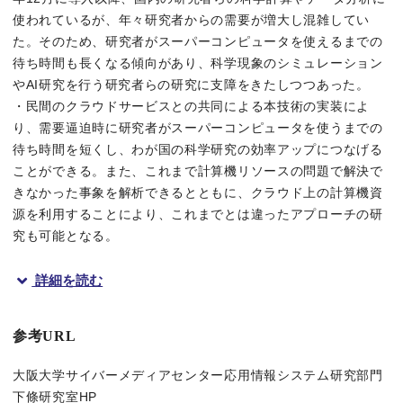
使われているが、年々研究者からの需要が増大し混雑してい
た。そのため、研究者がスーパーコンピュータを使えるまでの
待ち時間も長くなる傾向があり、科学現象のシミュレーション
やAI研究を行う研究者らの研究に支障をきたしつつあった。
・民間のクラウドサービスとの共同による本技術の実装によ
り、需要逼迫時に研究者がスーパーコンピュータを使うまでの
待ち時間を短くし、わが国の科学研究の効率アップにつなげる
ことができる。また、これまで計算機リソースの問題で解決で
きなかった事象を解析できるとともに、クラウド上の計算機資
源を利用することにより、これまでとは違ったアプローチの研
究も可能となる。
詳細を読む
概要
国立大学法人大阪大学のサイバーメディアセンター（以下、CM
参考URL
大阪大学のスーパーコンピュータOCTOPUS（以下、OCTO
大阪大学サイバーメディアセンター応用情報システム研究部門
下條研究室HP