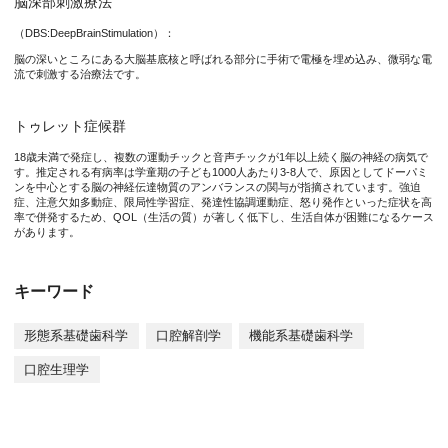
脳深部刺激療法
（DBS:DeepBrainStimulation）：
研究グループは、22名の患者でマウスピースを装着したときのチ
脳の深いところにある大脳基底核と呼ばれる部分に手術で電極を埋め込み、微弱な電
流で刺激する治療法です。
トゥレット症候群
図2 マウスピース装着によるチック症状改善の効果
18歳未満で発症し、複数の運動チックと音声チックが1年以上続く脳の神経の病気で
す。推定される有病率は学童期の子ども1000人あたり3-8人で、原因としてドーパミ
ンを中心とする脳の神経伝達物質のアンバランスの関与が指摘されています。強迫
症、注意欠如多動症、限局性学習症、発達性協調運動症、怒り発作といった症状を高
本研究成果が社会に与える影響（本研究成果の意義）
率で併発するため、QOL（生活の質）が著しく低下し、生活自体が困難になるケース
があります。
本研究成果により、マウスピースがトゥレット症候群のチックや
キーワード
研究者のコメント
形態系基礎歯科学
口腔解剖学
機能系基礎歯科学
マウスピース（口腔内スプリント）を装着し咬合すると、閉口筋
口腔生理学
口腔内スプリントがトゥレット症候群治療に広く応用されることを