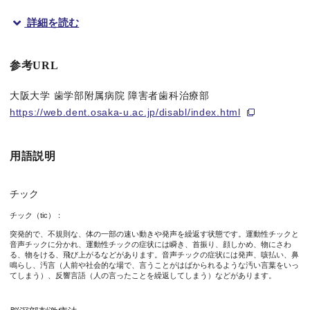
詳細を読む
概要
大阪大学の村上旬平講師（歯学部附属病院障害者歯科治療部)、
参考URL
これまで、トゥレット症候群のチック治療には薬物療法、認知行
大阪大学 歯学部附属病院 障害者歯科治療部
https://web.dent.osaka-u.ac.jp/disabl/index.html
今後、チックの治療法にマウスピースを組み合わせることで、チ
本研究成果は国際パーキンソン病・運動障害疾患学会誌「Movement 
用語説明
チック
チック（tic）：
図1 マウスピースでチック症状が軽減する
突発的で、不規則な、体の一部の速い動きや発声を繰返す状態です。運動性チックと
音声チックに分かれ、運動性チックの症状には瞬き、首振り、顔しかめ、物にさわ
る、物をける、飛び上がるなどがあります。音声チックの症状には発声、咳払い、鼻
鳴らし、汚言（人前や社会的な場で、言うことがはばかられるような汚い言葉をいっ
研究の背景・内容
てしまう）、反響言語（人の言ったことを繰返してしまう）などがあります。
トゥレット症候群は音声チックを伴い複数の運動性チックが、1