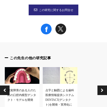
特記事項
この研究に関するお問合せ
本研究成果は国際パーキンソン病・運動障害疾患学会誌「Movement
【タイトル】”Oral splint ameliorates tic symptoms in patients w
1
2
1
3
【著者名】村上旬平
，橘吉寿
，秋山茂久
，加藤隆史
，谷
1. 大阪大学歯学部附属病院障害者歯科治療部
2. 神戸大学大学院医学研究科システム生理学分野
3. 大阪大学大学院歯学研究科口腔生理学教室
4. 東京大学大学院医学系研究科脳神経医学専攻こころの発達医学
この先生の他の研究記事
5. 京都大学霊長類研究所分子生理研究部門統合脳システム分野
6. 生理学研究所生体システム研究部門，総合研究大学院大学生
7. 大阪大学大学院歯学研究科口腔解剖学第二教室
視覚障害のある人のた
点字と触図による歯科
めの口腔内模型デンタ
医療情報提供システム
クト・モデルを開発
DENTACT(デンタク
ト)を開発・実用化に