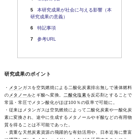
本研究成果が社会に与える影響（本
研究成果の意義）
特記事項
参考URL
研究成果のポイント
・
メタン
ガスを空気燃焼による二酸化炭素排出無しで液体燃料
の
メタノール
とギ酸へ変換。
二酸化塩素
を反応剤とすることで
常温・常圧でメタン酸化がほぼ100％の収率で可能に。
・従来はメタンガスは空気燃焼によって二酸化炭素や一酸化炭
素に変換され、途中に生成するメタノールやギ酸などの有用物
質を得ることは不可能であった。
・貴重な天然炭素資源の飛躍的な有効活用や、日本近海に豊富