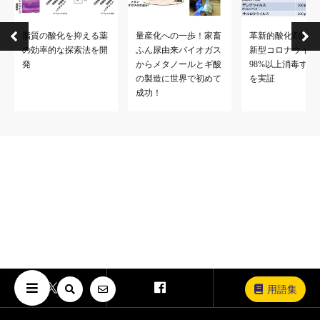
なお、本研究は、国立研究開発法人新エネルギー・産業技術総合開
脂質の酸化を抑える薬
量産化への一歩！家畜
革新的酸化剤MA-
の効率的な探索法を開
ふん尿由来バイオガス
新型コロナウイル
発
からメタノールとギ酸
98%以上消毒する
の製造に世界で初めて
を実証
成功！
用語集