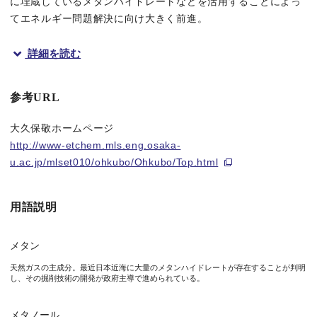
に埋蔵しているメタンハイドレートなどを活用することによっ
てエネルギー問題解決に向け大きく前進。
詳細を読む
概要
大阪大学高等共創研究院・先導的学際研究機構の大久保敬教授らの
参考URL
これまでメタンガスからメタノールへの酸化反応は、化学反応の
大久保敬ホームページ
http://www-etchem.mls.eng.osaka-
今回、大久保教授らの研究グループは、二酸化塩素 に
光照射
する
u.ac.jp/mlset010/ohkubo/Ohkubo/Top.html
本研究成果により、貴重な天然炭素資源の飛躍的な有効活用、お
用語説明
本研究成果は、ドイツの化学誌「Angewandte Chemie Inter
メタン
天然ガスの主成分。最近日本近海に大量のメタンハイドレートが存在することが判明
し、その掘削技術の開発が政府主導で進められている。
図1 メタンからメタノールおよびギ酸を製造するプロセスの模
メタノール