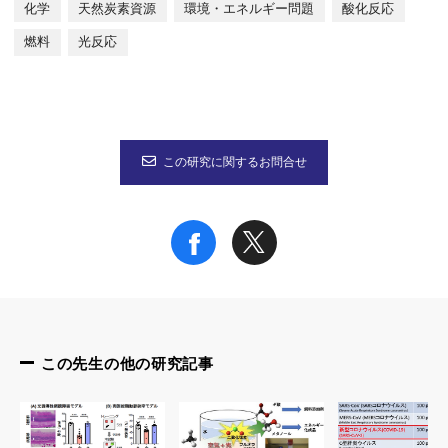
化学
天然炭素資源
環境・エネルギー問題
酸化反応
図2 フルオラス溶媒と水の二相反応系によるメタン酸化の概略
燃料
光反応
本研究成果が社会に与える影響（本研究成果の意義）
メタンガスは燃料として火力発電や都市ガスとして使用されてい
この研究に関するお問合せ
また、燃料電池プラントと組み合わせることが出来れば、理論上
メタンの酸化反応は最も難しい化学反応の一つと言われています
特記事項
本研究成果は、2017年12月11日（月）午後8時（日本時間）にドイツの化学
この先生の他の研究記事
タイトル：“Light-driven C-H Oxygenation of Methane into Methan
著者名：Kei Ohkubo（大久保敬）、Kensaku Hirose（廣瀬健策
採択論文の審査委員評価上位5％のみに与えられる Very Import