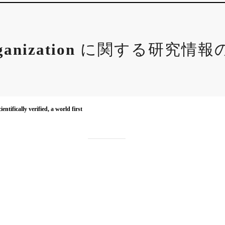
ganization
に関する研究情報
entifically verified, a world first