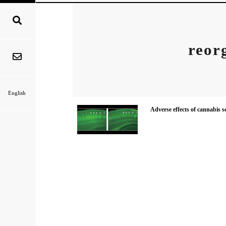
reor
English
Adverse effects of cannabis sci