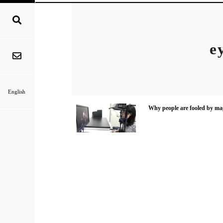
e
English
Why people are fooled by magic