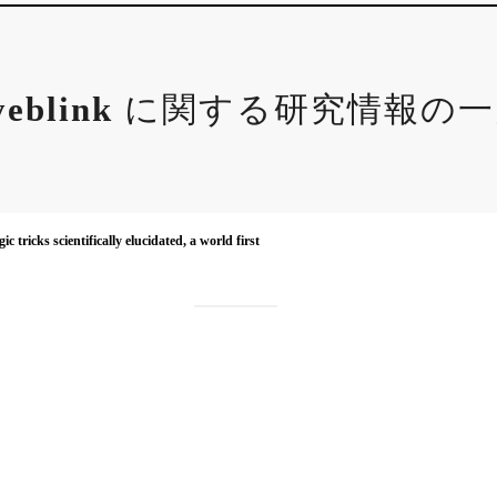
yeblink
に関する研究情報の一
 tricks scientifically elucidated, a world first