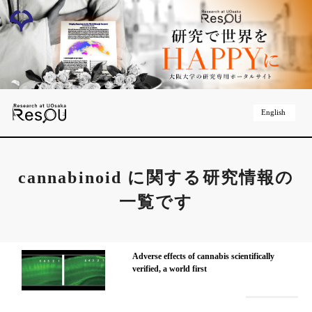
English
cannabinoid
に関する研究情報の
一覧です
Adverse effects of cannabis scientifically
verified, a world first