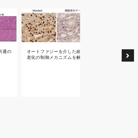
共通の
オートファジーを介した細胞
オートファジーに
老化の制御メカニズムを解明
症が抑制される