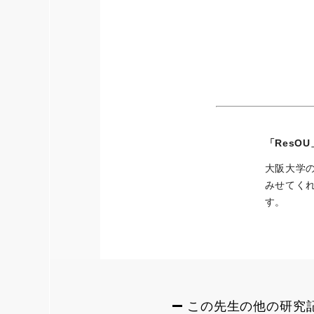
「ResO
大阪大学
みせてく
す。
この先生の他の研究