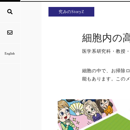
究みのStoryZ
細胞内の
医学系研究科・教授・
English
細胞の中で、お掃除
能もあります。この