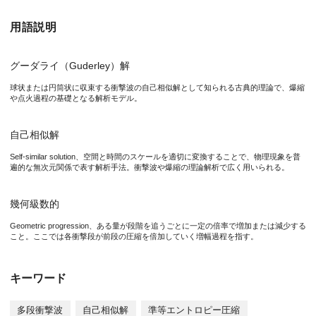
図1. 多段収束衝撃のイメージ
衝撃波の各段が、先行段で形成された圧縮層に次々とパイルアッ
用語説明
研究の背景
グーダライ（Guderley）解
球状または円筒状に収束する衝撃波の自己相似解として知られる古典的理論で、爆縮
レーザー核融合における燃料圧縮は、1段のみの衝撃波では点火
や点火過程の基礎となる解析モデル。
研究グループは、衝撃の段階的反射と圧縮増幅を「自己相似性」
自己相似解
Self-similar solution、空間と時間のスケールを適切に変換することで、物理現象を普
研究の内容
遍的な無次元関係で表す解析手法。衝撃波や爆縮の理論解析で広く用いられる。
新たに提案された
SCS 理論
では、各ショックが先行段で形成さ
幾何級数的
最終圧縮は段数Nとステージ間圧力比P^により次式のように表さ
Geometric progression、ある量が段階を追うごとに一定の倍率で増加または減少する
こと。ここでは各衝撃段が前段の圧縮を倍加していく増幅過程を指す。
キーワード
ここでβは断熱指数γに依存する定数であり、この理論式は1次元
また、段数を増やすにつれ圧縮はより等エントロピー的となり、
多段衝撃波
自己相似解
準等エントロピー圧縮