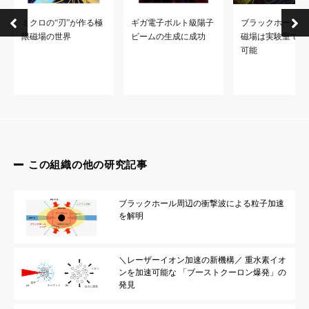
なお、本研究は、日本学術振興会（JSPS）並びに（株）関西電
ミクロの“刃”が作る極
ギガ電子ボルト級陽子
ブラックホール近
限磁場の世界
ビームの生成に成功
磁場は実験室でも
可能
この組織の他の研究記事
ブラックホール周辺の衝撃波による粒子加速
を解明
＼レーザーイオン加速の新機構／ 重水素イオ
ンを加速可能な 「ブーストクーロン爆発」の
発見