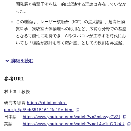
間発展と衝撃干渉を統一的に記述する理論は存在していなか
った。
この理論は、レーザー核融合（ICF）の点火設計、超高圧物
質科学、実験室天体物理への応用など、広範な分野での基盤
となる可能性に期待でき、AIやスパコンが主導する時代にお
いても「理論が設計を導く羅針盤」としての役割を再提起。
詳細を読む
概要
参考URL
大阪大学レーザー科学研究所の村上匡且教授の研究グループは、
従来の
グーダライ（Guderley）解
―すなわち「球状に収束する単
村上匡且教授
本成果は、レーザー核融合（ICF）の点火設計、超高圧物質科学
研究者総覧
https://rd.iai.osaka-
本研究成果は、米国物理学会誌 Physical Review E に１１
u.ac.jp/ja/5cb35151612fa19e.html
日本語
https://www.youtube.com/watch?v=2mlavyy7V2I
英語
https://www.youtube.com/watch?v=eL4w1uGRk4U