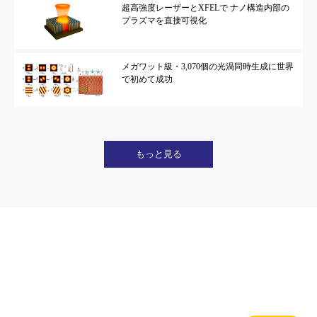
超高強度レーザーとXFELで ナノ構造内部の
プラズマを直接可視化
メガワット級・3,070個の光渦同時生成に世界
で初めて成功
もっと見る