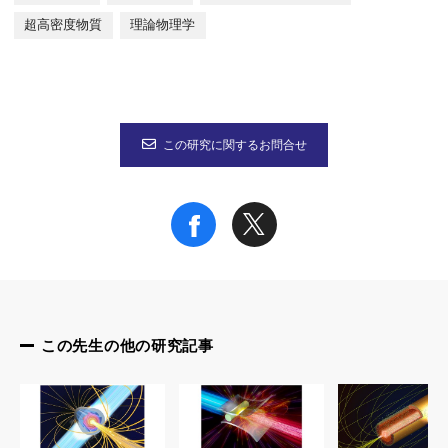
超高密度物質
理論物理学
図2. 多段衝撃波による球状爆縮
各段階の衝撃波が、前段で圧縮された層をさらに押し込みながら
この研究に関するお問合せ
本研究成果が社会に与える影響(本研究成果の意義)
本成果は、段階的衝撃による圧縮の「普遍スケーリング法則」を
この理論は、レーザー核融合（ICF）の点火設計、超高圧物質科
AI駆動型最適化設計の補完として、「理論による予測と設計指針
この先生の他の研究記事
特記事項
本研究成果は、米国物理学会誌 Physical Review E に11月1
論文タイトル：Self-Similar Multi-Shock Implosions for Ultra-H
DOI:
10.1103/bbvn-x95v