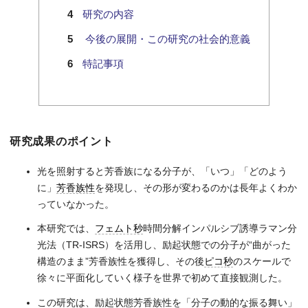
研究の内容
今後の展開・この研究の社会的意義
特記事項
研究成果のポイント
光を照射すると芳香族になる分子が、「いつ」「どのよう
に」
芳香族性
を発現し、その形が変わるのかは長年よくわか
っていなかった。
本研究では、
フェムト秒
時間分解インパルシブ誘導ラマン分
光法（TR-ISRS）を活用し、励起状態での分子が“曲がった
構造のまま”芳香族性を獲得し、その後
ピコ秒
のスケールで
徐々に平面化していく様子を世界で初めて直接観測した。
この研究は、励起状態芳香族性を「分子の動的な振る舞い」