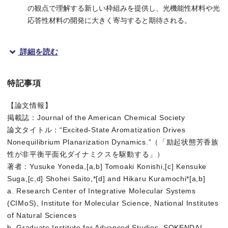
の観点で理解する新しい枠組みを提供し、光機能性材料や光
応答性材料の開発に大きく寄与すると期待される。
詳細を読む
概要
特記事項
分子科学研究所／総合研究大学院大学の米田勇祐助教、倉持光准
【論文情報】
さらに量子化学計算を組み合わせて解析したところ、励起後の分
掲載誌：Journal of the American Chemical Society
本研究成果は、国際学術誌『Journal of the American Che
論文タイトル：“Excited-State Aromatization Drives
Nonequilibrium Planarization Dynamics.”（「励起状態芳香族
性が非平衡平面化ダイナミクスを駆動する」）
著者：Yusuke Yoneda,[a,b] Tomoaki Konishi,[c] Kensuke
Suga,[c,d] Shohei Saito,*[d] and Hikaru Kuramochi*[a,b]
研究の背景
a. Research Center of Integrative Molecular Systems
芳香族性は、環状分子が平面構造で強い安定性と特有の反応性を
(CIMoS), Institute for Molecular Science, National Institutes
of Natural Sciences
近年は、励起状態芳香族性を示す新規分子の合成や、超短パルス
b. Graduate Institute for Advanced Studies, SOKENDAI