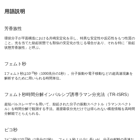
用語説明
芳香族性
環状分子が平面構造における共鳴安定化を示し、特異な安定性や反応性をもつ性質の
こと。光を当てた励起状態でも類似の安定化が生じる場合があり、それを特に「励起
状態芳香族性」と呼ぶ。
フェムト秒
-15
1フェムト秒は10
秒（1000兆分の1秒）。分子振動や電子移動などの超高速現象を
解析するために用いられる時間単位。
フェムト秒時間分解インパルシブ誘導ラマン分光法（TR-ISRS）
超短パルスレーザーを用いて、励起された分子の振動スペクトル（ラマンスペクト
ル）を時間分解で観測する手法。過渡吸収分光だけでは得られない構造情報を高時間
分解能でとらえられる。
ピコ秒
-12
1ピコ秒は10
秒（1兆分の1秒）。フェムト秒より少し長いが、分子や材料の高速な