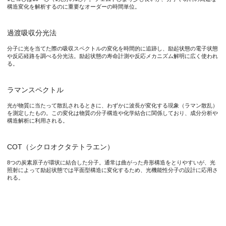
構造変化を解析するのに重要なオーダーの時間単位。
過渡吸収分光法
分子に光を当てた際の吸収スペクトルの変化を時間的に追跡し、励起状態の電子状態
や反応経路を調べる分光法。励起状態の寿命計測や反応メカニズム解明に広く使われ
る。
ラマンスペクトル
光が物質に当たって散乱されるときに、わずかに波長が変化する現象（ラマン散乱）
を測定したもの。この変化は物質の分子構造や化学結合に関係しており、成分分析や
構造解析に利用される。
COT（シクロオクタテトラエン）
8つの炭素原子が環状に結合した分子。通常は曲がった舟形構造をとりやすいが、光
照射によって励起状態では平面型構造に変化するため、光機能性分子の設計に応用さ
れる。