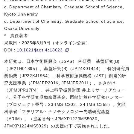
c. Department of Chemistry, Graduate School of Science,
Kyoto University
研究の内容
d. Department of Chemistry, Graduate School of Science,
本研究では、
フェムト秒時間分解インパルシブ誘導ラマン分光法（T
Osaka University
* 責任著者
過渡吸収分光法
では、まず数百フェムト秒以内の電子状態の急激な
掲載日：2025年3月9日（オンライン公開）
DOI：
10.1021/jacs.4c18623
本研究は、日本学術振興会（JSPS） 科研費 基盤研究(B)
図. TR-ISRS測定で得られた時間分解ラマンスペクトル。
（JP21H01895）、基盤研究(B)（JP24K01444）、特別研究員
奨励費（JP22KJ1964）、科学技術振興機構（JST）創発的研
量子化学計算との比較検討から、励起後の分子は曲がった構造の
究支援事業（JPMJFR201K, JPMJFR201L）、さきがけ
（JPMJPR17P4）、井上科学振興財団 井上リサーチアウォー
ド、分子科学研究奨励森野基金、岡崎計算科学研究センター
今後の展開・この研究の社会的意義
（プロジェクト番号：23-IMS-C203、24-IMS-C358）、文部
今回の成果は、励起状態芳香族性が引き起こす非平衡な平面化ダ
科学省「マテリアル・ナノテクノロジー先端研究基盤
（ARIM）」（提案番号：JPMXP1223MS5030、
分子レベルでの超高速構造変化を制御できれば、より効率的な光
JPMXP1224MS5029）の支援の下で実施されました。